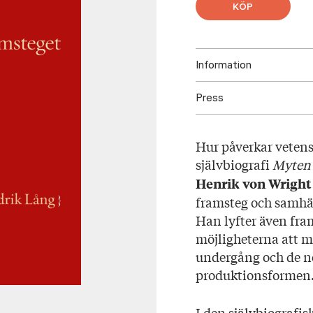
KÖP
Information
Press
ISBN: 97895233356
Utgivningsår: 2023
Ladda ned högupplöst oms
Titel: Myten om fra
Hur påverkar vetensk
Språk: Svenska
självbiografi
Myten 
Sidantal: 175
Henrik von Wright
Format: Danskt ban
framsteg och samhä
Omslag: Anders Carp
Han lyfter även fra
möjligheterna att ma
undergång och de ne
produktionsformen
I den självbiografi