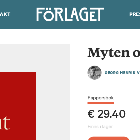
AKT
PRE
Myten o
GEORG HENRIK 
Pappersbok
€
29.40
Finns i lager