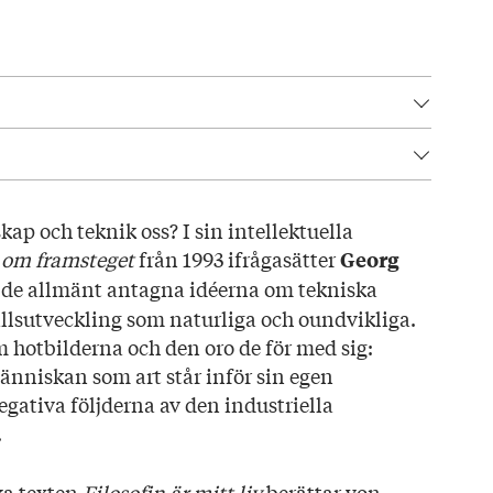
39
lag här!
msteget
ap och teknik oss? I sin intellektuella
om framsteget
från 1993 ifrågasätter
Georg
de allmänt antagna idéerna om tekniska
d
llsutveckling som naturliga och oundvikliga.
elan
m hotbilderna och den oro de för med sig:
̈nniskan som art står inför sin egen
gativa följderna av den industriella
.
ska texten
Filosofin är mitt liv
berättar von