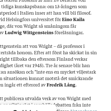
n tidiga kunskapsbana: om 13-åringen som
period i Italien inser att han vill bli filosof.
vid Helsingfors universitet för
Eino Kaila
ge, där von Wright så småningom får
 av
föreläsningar.
Ludwig Wittgensteins
ttgenstein att von Wright – då professor i
erträda honom. Efter att först ha skickat in sin
right tillbaka den eftersom Finland verkar
dighet (året var 1945). Tre år senare blir han
tan ansökan och ”inte ens en mycket viljestark
den situationen kunnat motstå det smickrande
n ingår ett efterord av
.
Fredrik Lång
att publicera utvalda verk av von Wright med
a en viktig röst i samhällsdebatten från inte