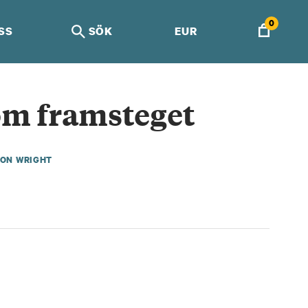
0
SS
SÖK
EUR
m framsteget
VON WRIGHT