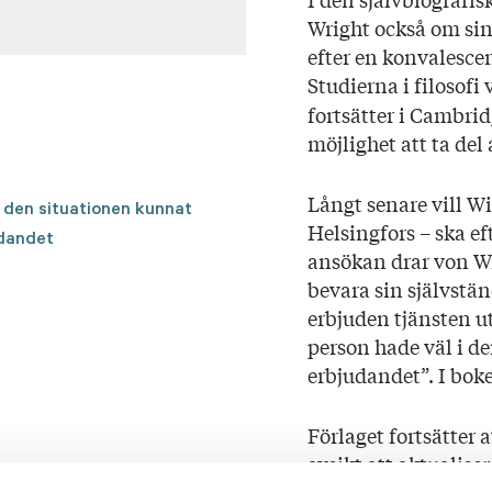
Wright också om si
efter en konvalescent
Studierna i filosofi 
fortsätter i Cambrid
möjlighet att ta del
Långt senare vill Wi
i den situationen kunnat
Helsingfors – ska eft
udandet
ansökan drar von W
bevara sin självstän
erbjuden tjänsten u
person hade väl i 
erbjudandet”. I boke
Förlaget fortsätter 
avsikt att aktualiser