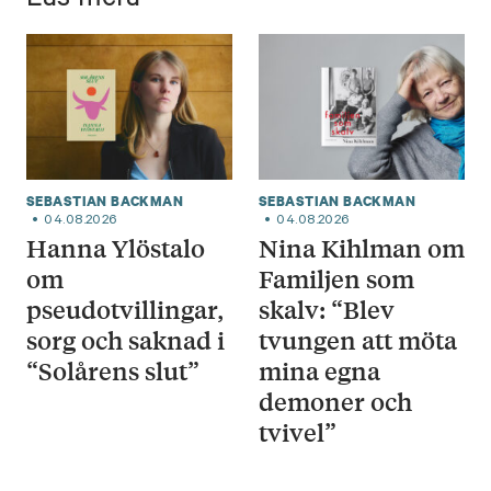
Läs mera
SEBASTIAN BACKMAN
SEBASTIAN BACKMAN
04.08.2026
04.08.2026
Hanna Ylöstalo
Nina Kihlman om
om
Familjen som
pseudotvillingar,
skalv: “Blev
sorg och saknad i
tvungen att möta
“Solårens slut”
mina egna
demoner och
tvivel”