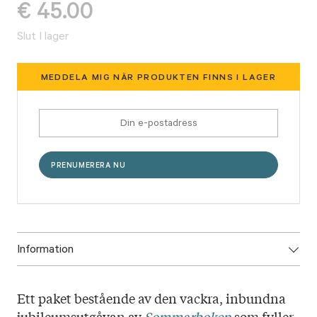
€
45.00
Slut I lager
MEDDELA MIG NÄR PRODUKTEN FINNS I LAGER
Information
ISBN:
Ett paket bestående av den vackra, inbundna
Utgivningsår:
jubileumsutgåvan av
Sommarboken
som fyller