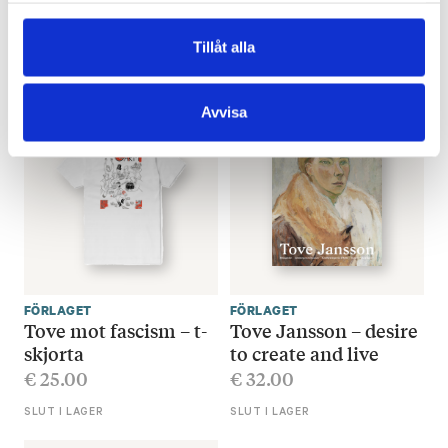
tygkasse
Jansson-festivalen
€
15.00
€
80.00
Tillåt alla
SLUT I LAGER
SLUT I LAGER
Avvisa
FÖRLAGET
FÖRLAGET
Tove mot fascism – t-
Tove Jansson – desire
skjorta
to create and live
€
25.00
€
32.00
SLUT I LAGER
SLUT I LAGER