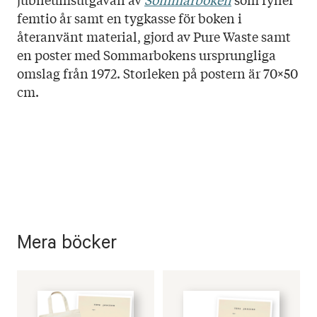
Titel: Sommarboken - paket med bok, poster och
femtio år samt en tygkasse för boken i
tygkasse
återanvänt material, gjord av Pure Waste samt
Språk: Svenska
en poster med Sommarbokens ursprungliga
Sidantal:
omslag från 1972. Storleken på postern är 70×50
Format:
cm.
Mera böcker