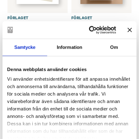
FÖRLAGET
FÖRLAGET
Sommarboken –
Sommarboken –
paket med bok och
poster
tygkasse
€
15.00
€
39.90
Samtycke
Information
Om
SLUT I LAGER
SLUT I LAGER
Denna webbplats använder cookies
Vi använder enhetsidentifierare för att anpassa innehållet
och annonserna till användarna, tillhandahålla funktioner
för sociala medier och analysera vår trafik. Vi
vidarebefordrar även sådana identifierare och annan
information från din enhet till de sociala medier och
annons- och analysföretag som vi samarbetar med.
Dessa kan i sin tur kombinera informationen med annan
FÖRLAGET
TOVE JANSSON
information som du har tillhandahållit eller som de har
Sommarboken –
Biljett till Tove
samlat in när du har använt deras tjänster.