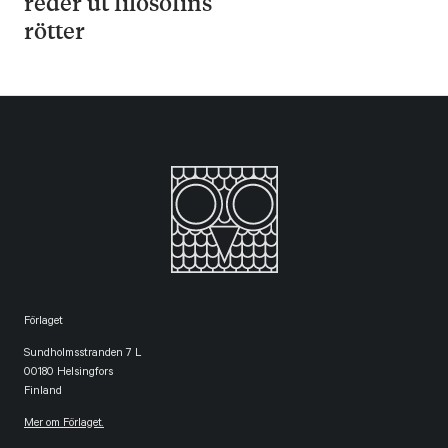
reder ut filosofins
rötter
Förlaget
Sundholmsstranden 7 L
00180 Helsingfors
Finland
Mer om Förlaget.