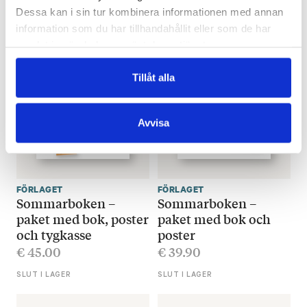
Dessa kan i sin tur kombinera informationen med annan
Mera böcker
information som du har tillhandahållit eller som de har
samlat in när du har använt deras tjänster.
Tillåt alla
Avvisa
FÖRLAGET
FÖRLAGET
Sommarboken –
Sommarboken –
paket med bok, poster
paket med bok och
och tygkasse
poster
€
45.00
€
39.90
SLUT I LAGER
SLUT I LAGER