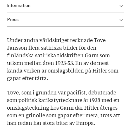
Information
Press
ISBN: 0000000000001
Utgivningsår:
Bild på t-skjortan
Titel: Tove mot fascism
Under andra världskriget tecknade Tove
Språk: Svenska
Jansson flera satiriska bilder för den
Sidantal:
finländska satiriska tidskriften Garm som
Format: T-skjorta
utkom mellan åren 1923-53. En av de mest
kända verken är omslagsbilden på Hitler som
gapar efter tårta.
Tove, som i grunden var pacifist, debuterade
som politisk karikatyrtecknare år 1938 med en
omslagsteckning hos Garm där Hitler återges
som en grinolle som gapar efter mera, trots att
han redan har stora bitar av Europa.