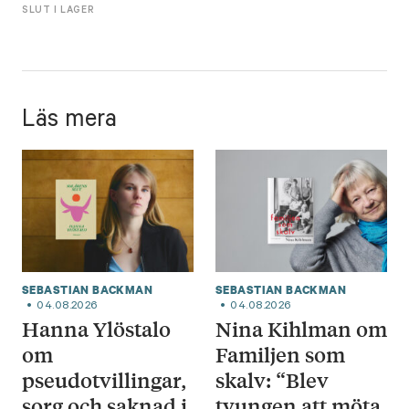
SLUT I LAGER
Läs mera
SEBASTIAN BACKMAN
SEBASTIAN BACKMAN
04.08.2026
04.08.2026
Hanna Ylöstalo
Nina Kihlman om
om
Familjen som
pseudotvillingar,
skalv: “Blev
sorg och saknad i
tvungen att möta