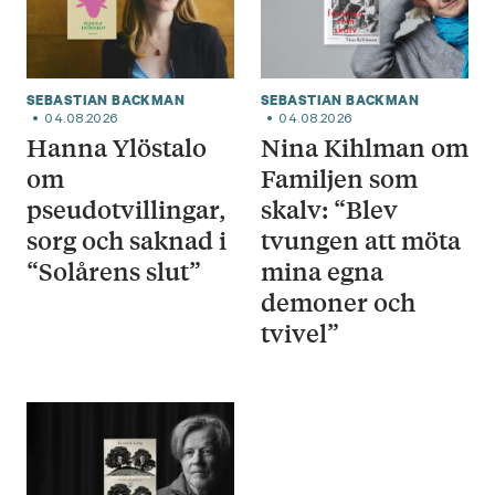
SEBASTIAN BACKMAN
SEBASTIAN BACKMAN
04.08.2026
04.08.2026
Hanna Ylöstalo
Nina Kihlman om
om
Familjen som
pseudotvillingar,
skalv: “Blev
sorg och saknad i
tvungen att möta
“Solårens slut”
mina egna
demoner och
tvivel”