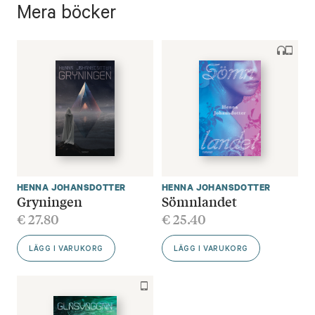
Mera böcker
HENNA JOHANSDOTTER
HENNA JOHANSDOTTER
Gryningen
Sömnlandet
€
27.80
€
25.40
LÄGG I VARUKORG
LÄGG I VARUKORG