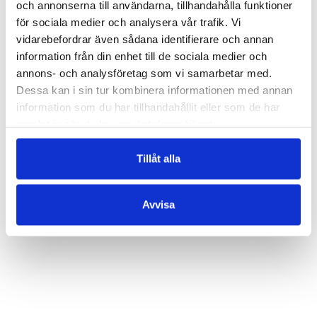
och annonserna till användarna, tillhandahålla funktioner
dagens värld.
för sociala medier och analysera vår trafik. Vi
HUFVUDSTADSBLADET
vidarebefordrar även sådana identifierare och annan
information från din enhet till de sociala medier och
En medryckande bladvändare som passar väl
annons- och analysföretag som vi samarbetar med.
för den tilltänkta målgruppen av yngre läsare
Dessa kan i sin tur kombinera informationen med annan
och kan med säkerhet fungera som
information som du har tillhandahållit eller som de har
diskussionsunderlag kring frågor om
samlat in när du har använt deras tjänster.
könstillhörighet, strukturell rasism,
prostitution och självskadebeteende.
Tillåt alla
NY TID
Avvisa