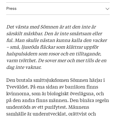
Press
ISBN: 9789523334779
Utgivningsår: 2022
Ladda ned högupplöst omslag här!
Titel: Sömnlandet
Det värsta med Sömnen är att den inte är
Språk: Svenska
särskilt märkbar. Den är inte smärtsam eller
Sidantal: 300
ful. Man skulle nästan kunna kalla den vacker
Format: Danskt band
– små, ljusröda fläckar som klättrar uppför
Omslag: Johanna Bruun
halspulsådern som rosor och en tilltagande,
varm trötthet. De sover mer och mer tills de en
dag inte vaknar.
Den brutala smittsjukdomen Sömnen härjar i
Tveväldet. På ena sidan av barriären finns
kvinnorna, som är biologiskt överlägsna, och
på den andra finns männen. Den binära regeln
understöds av ett purifytest. Männens
samhälle är underutvecklat, orättvist och