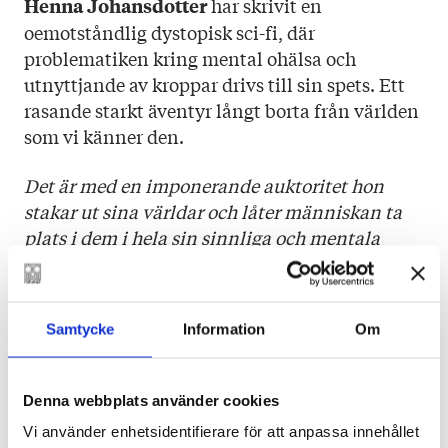
har skrivit en
Henna Johansdotter
oemotståndlig dystopisk sci-fi, där
problematiken kring mental ohälsa och
utnyttjande av kroppar drivs till sin spets. Ett
rasande starkt äventyr långt borta från världen
som vi känner den.
Det är med en imponerande auktoritet hon
stakar ut sina världar och låter människan ta
plats i dem i hela sin sinnliga och mentala
komplexitet.
ÅBO UNDERRÄTTELSER
Samtycke
Information
Om
Överlag är de tankeprocesser som väcks hos
läsaren bokens största behållning. Själva
grundidén är engagerande, Johansdotters
Denna webbplats använder cookies
tankelek är intressant, och många av frågorna
Vi använder enhetsidentifierare för att anpassa innehållet
har som sagt angelägna motsvarigheter i