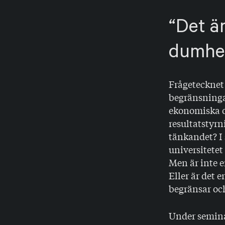
Det är
dumhet
Frågetecknet 
begränsninga
ekonomiska oc
resultatstyrn
tänkandet? I
universitetet
Men är inte 
Eller är det 
begränsar och
Under semina