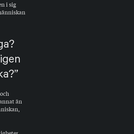
n i sig
 människan
iga?
ligen
nka?
 och
 annat än
nniskan,
tigheter,