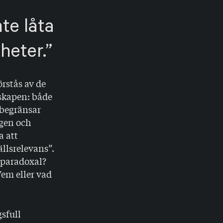
te låta
heter.
rstås av de
skapen: både
 begränsar
ngen och
a att
ällsrelevans”.
 paradoxal?
Vem eller vad
sfull