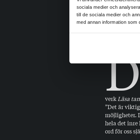
strukturerna,
satt också sj
sociala medier och analysera 
till de sociala medier och a
har varit myck
med annan information som du 
något annat 
hör illa elle
kännas som a
verk
Läsa tan
”Det är vikti
möjligheter. 
hela det inre
ord för oss s