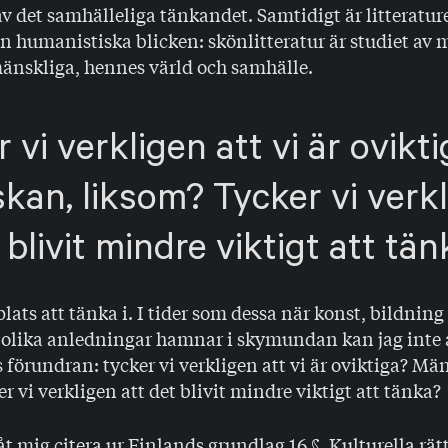
 av det samhälleliga tänkandet. Samtidigt är litterature
n humanistiska blicken: skönlitteratur är studiet av
mänskliga, hennes värld och samhälle.
 vi verkligen att vi är ovikt
kan, liksom? Tycker vi verk
 blivit mindre viktigt att tä
plats att tänka i. I tider som dessa när konst, bildning
 olika anledningar hamnar i skymundan kan jag inte
 förundran: tycker vi verkligen att vi är oviktiga? Mä
r vi verkligen att det blivit mindre viktigt att tänka?
åt mig citera ur Finlands grundlag 16 §, Kulturella rät