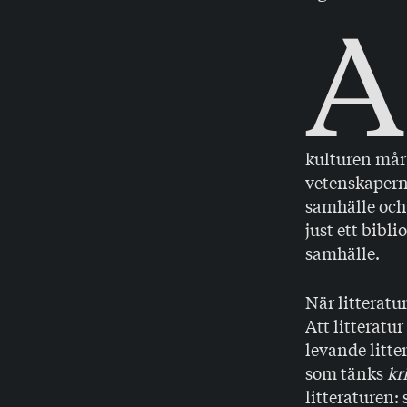
A
kulturen mår
vetenskaperna
samhälle och 
just ett bibli
samhälle.
När litteratu
Att litteratu
levande litte
som tänks
kr
litteraturen: