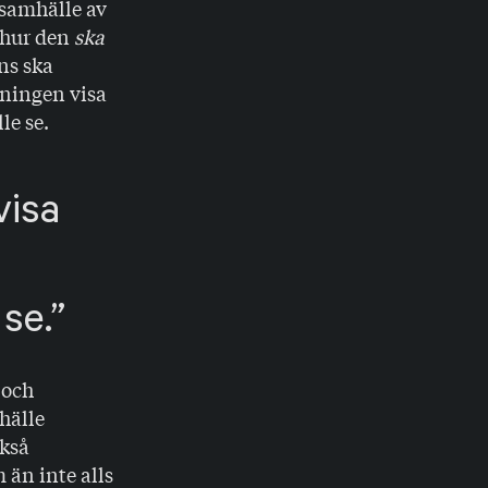
 samhälle av
 hur den
ska
ens ska
skningen visa
lle se.
visa
 se.
 och
hälle
ckså
 än inte alls