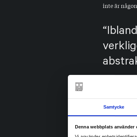
inte är någon
Ibland
verklig
abstra
Jag skulle va
statsministe
omvärdera bu
nedskärningar
Samtycke
nuvarande f
kulturministe
Denna webbplats använder 
rapporter om 
Vi använder enhetsidentifierar