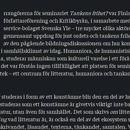
rrangörerna för seminariet
Tankens frihet?
var Finl
författareförening och Kritikbyrån, i samarbete me
service-bolaget Svenska Yle – tre mycket olika aktör
gemensamt uppdrag för just ordets och tankens frihe
av den pågående bildningsdiskussionen om hur kon
 i samhällsklimat av idag. Humaniora, de humanistis
, studerar människan som kulturell varelse i ett förä
det var förstås ingen tillfällighet att platsen för semi
otek – ett centrum för litteratur, humaniora och tankar 
r studeras i form av ett konstämne blir den en del av 
r studeras som ett konstämne är givetvis viktigt inte ba
ratur, utan även för samhället. Det som skrivs
om
litte
ing
vad litteratur är, är också en del av det ekosystem 
 skrivandet, läsandet, texterna, tänkandet, samtalen. V