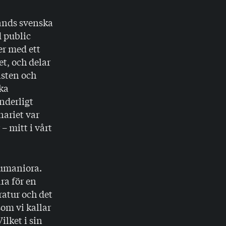
ands svenska
d public
er med ett
t, och delar
sten och
ka
nderligt
nariet var
– mitt i vårt
humaniora.
ra för en
ratur och det
som vi kallar
ilket i sin