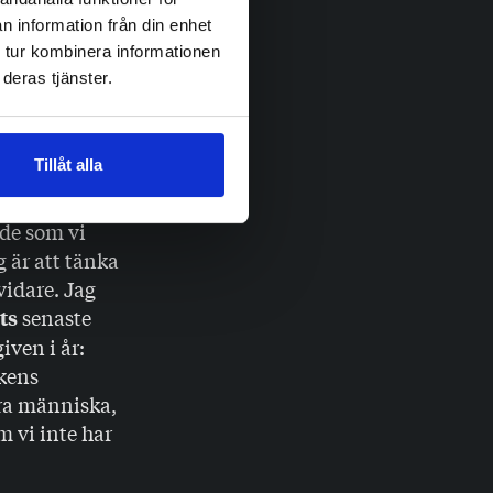
Och ja: jag
sationerna
n information från din enhet
 tur kombinera informationen
eller lett till
deras tjänster.
”. Men om man
lötsligt
Tillåt alla
så får lov att
nde som vi
 är att tänka
vidare. Jag
senaste
ts
given i år:
nkens
vara människa,
m vi inte har