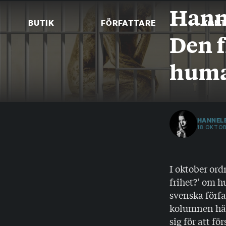
Skip
Hanne
to
BUTIK
FÖRFATTARE
KONT
content
Den f
huma
HANNELE
18 OKTOB
I oktober or
frihet?’ om 
svenska förf
kolumnen här
sig för att f