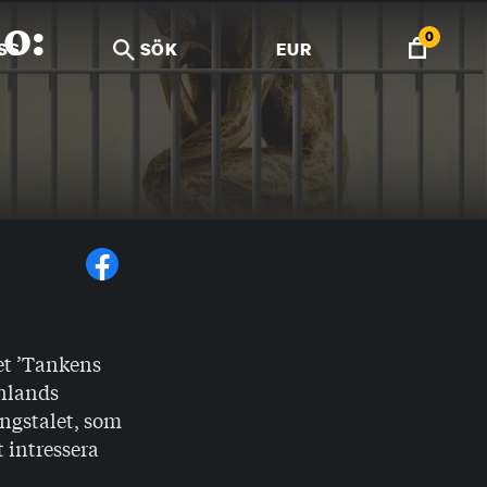
o:
0
SS
SÖK
EUR
et ’Tankens
inlands
ngstalet, som
 intressera