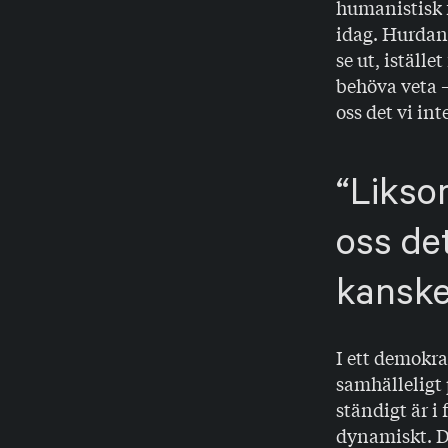
humanistisk f
idag. Hurdan
se ut, iställe
behöva veta 
oss det vi int
Likso
oss det
kanske 
I ett demokrat
samhälleligt 
ständigt är i
dynamiskt. D