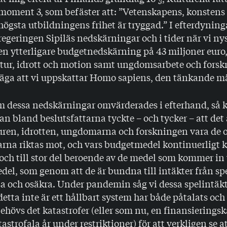
moment 3, som befäster att: ”Vetenskapens, konstens
högsta utbildningens frihet är tryggad.” I efterdynin
regeringen Sipiläs nedskärningar och i tider när vi ny
en ytterligare budgetnedskärning på 43 miljoner euro
ltur, idrott och motion samt ungdomsarbete och forsk
 säga att vi uppskattar Homo sapiens, den tänkande 
 dessa nedskärningar omvärderades i efterhand, så k
n bland beslutsfattarna tyckte – och tycker – att det 
lturen, idrotten, ungdomarna och forskningen vara d
na riktas mot, och vars budgetmedel kontinuerligt ka
 och till stor del beroende av de medel som kommer in 
del, som genom att de är bundna till intäkter från spe
ssa och osäkra. Under pandemin såg vi dessa spelintäk
detta inte är ett hållbart system har både påtalats och 
hövs det katastrofer (eller som nu, en finansieringsk
astrofala år under restriktioner) för att verkligen se a