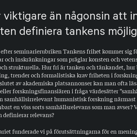
 viktigare än någonsin att in
en definiera tankens möjlig
efter seminarierubriken Tankens frihet kommer sig fö
r och inskränkningar som präglar konsten och veten
h strukturella. Hur fri är tanken och tänkandet, hur
ing, trender och formalistiska krav friheten i forskni
 slutet av akademiska platsannonser kan man ofta läs
 eller forskningsfinansiären i fråga värdesätter ”samh
en samhällsirrelevant humanistisk forskning närmast
enbart en viss sorts samhällsrelevans som man avser? 
 definierar relevans?
riet funderade vi på förutsättningarna för en mening