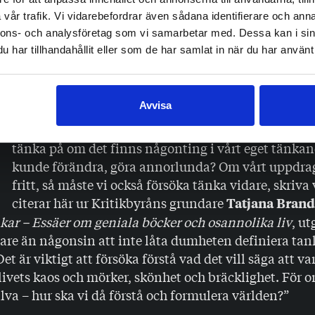
 helheterna och kulturens kontinuitet i vårt samhälle. 
älv på dessa digitala krismassmöten. Konstnärsorgani
vår trafik. Vi vidarebefordrar även sådana identifierare och anna
nnons- och analysföretag som vi samarbetar med. Dessa kan i sin
et aktiva, trots att det inte nått över nyhetströsklarna 
har tillhandahållit eller som de har samlat in när du har använt 
än ledsna blickar och ett munnens ”vi förstår er nöd
r lyssnar dåligt kan förstås också gammal information p
lldeles ny.
D
Avvisa
etta tänker vi och tänkte vi på, samtidigt som vi ock
tänka på om det finns någonting i vårt eget tänka
kunde förändra, göra annorlunda? Om vårt uppdrag
fritt, så måste vi också försöka tänka vidare, skriva 
citerar här ur Kritikbyråns grundare
Tatjana Brand
kar – Essäer om geniala böcker och osannolika liv
, ut
gare än någonsin att inte låta dumheten definiera ta
Det är viktigt att försöka förstå vad det vill säga att 
 livets kaos och mörker, skönhet och bräcklighet. För o
jälva – hur ska vi då förstå och formulera världen?”