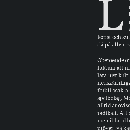
L
konst och ku
då på allvar
Oberoende om
faktum att ma
låta just ku
nedskärningar
förbli osäkra
spelbolag. Me
alltid är ovi
radikalt. Att 
men ibland be
utöver två kat