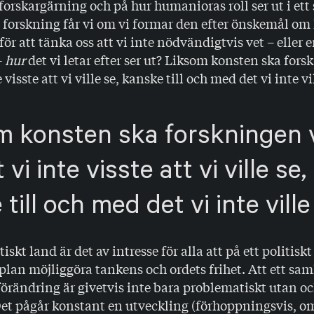
orskargärning och på hur humanioras roll ser ut i ett
 forskning får vi om vi formar den efter önskemål om
t för att tänka oss att vi inte nödvändigtvis vet – eller 
–
hur
det vi letar efter ser ut? Liksom konsten ska for
e visste att vi ville se, kanske till och med det vi inte vi
m konsten ska forskningen 
 vi inte visste att vi ville se,
till och med det vi inte ville
iskt land är det av intresse för alla att på ett politiskt
plan möjliggöra tankens och ordets frihet. Att ett sam
 förändring är givetvis inte bara problematiskt utan o
et pågår konstant en utveckling (förhoppningsvis, om