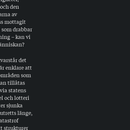
 och den
garna av
ss mottagit
, som drabbar
ning – kan vi
människan?
varstår det
är enklare att
e områden som
n tillåtas
via statens
l och lotteri
ter sjunka
utretts länge,
atastrof
tt strukturer