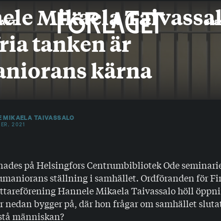
le Mikaela Taivassal
AKT
PRE
ria tanken är
niorans kärna
 MIKAELA TAIVASSALO
ER, 2021
dnades på Helsingfors Centrumbibliotek Ode seminari
humaniorans ställning i samhället. Ordföranden för F
attareförening Hannele Mikaela Taivassalo höll öppni
 nedan bygger på, där hon frågar om samhället slutat
örstå människan?