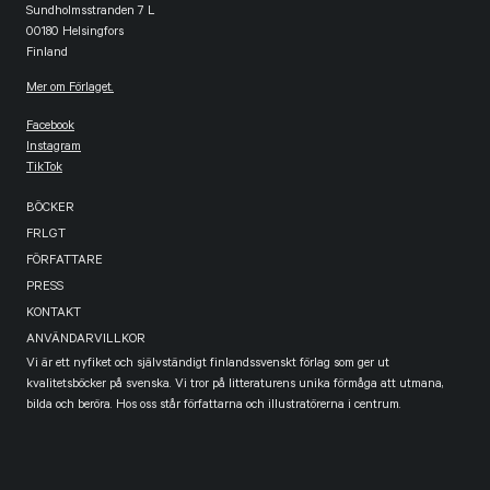
Sundholmsstranden 7 L
00180 Helsingfors
Finland
Mer om Förlaget.
Facebook
Instagram
TikTok
BÖCKER
FRLGT
FÖRFATTARE
PRESS
KONTAKT
ANVÄNDARVILLKOR
Vi är ett nyfiket och självständigt finlandssvenskt förlag som ger ut
kvalitetsböcker på svenska. Vi tror på litteraturens unika förmåga att utmana,
bilda och beröra. Hos oss står författarna och illustratörerna i centrum.