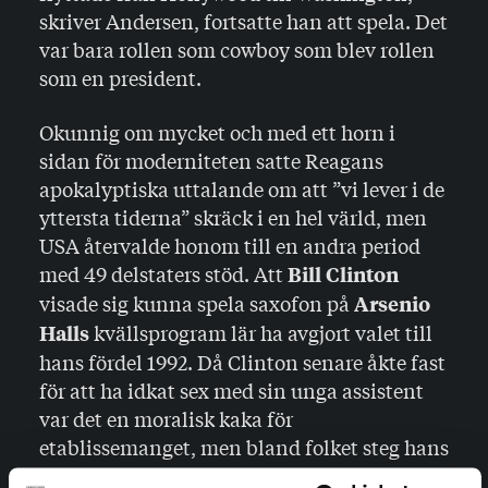
skriver Andersen, fortsatte han att spela. Det
var bara rollen som cowboy som blev rollen
som en president.
Okunnig om mycket och med ett horn i
sidan för moderniteten satte Reagans
apokalyptiska uttalande om att ”vi lever i de
yttersta tiderna” skräck i en hel värld, men
USA återvalde honom till en andra period
med 49 delstaters stöd. Att
Bill Clinton
visade sig kunna spela saxofon på
Arsenio
kvällsprogram lär ha avgjort valet till
Halls
hans fördel 1992. Då Clinton senare åkte fast
för att ha idkat sex med sin unga assistent
var det en moralisk kaka för
etablissemanget, men bland folket steg hans
understöd plötsligt märkbart. Och vad tror