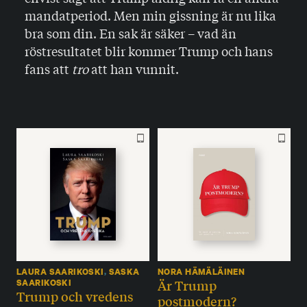
mandatperiod. Men min gissning är nu lika
bra som din. En sak är säker – vad än
röstresultatet blir kommer Trump och hans
fans att
tro
att han vunnit.
LAURA SAARIKOSKI
,
SASKA
NORA HÄMÄLÄINEN
Är Trump
SAARIKOSKI
Trump och vredens
postmodern?