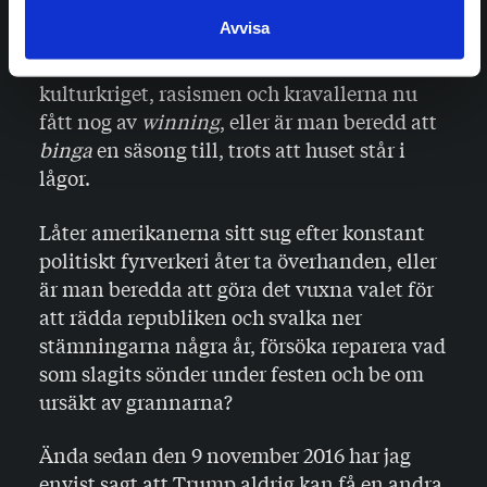
huruvida amerikanerna i och med
Avvisa
coronapandemin och den påföljande
arbetslösheten och ekonomiska svackan,
kulturkriget, rasismen och kravallerna nu
fått nog av
winning
, eller är man beredd att
binga
en säsong till, trots att huset står i
lågor.
Låter amerikanerna sitt sug efter konstant
politiskt fyrverkeri åter ta överhanden, eller
är man beredda att göra det vuxna valet för
att rädda republiken och svalka ner
stämningarna några år, försöka reparera vad
som slagits sönder under festen och be om
ursäkt av grannarna?
Ända sedan den 9 november 2016 har jag
envist sagt att Trump aldrig kan få en andra