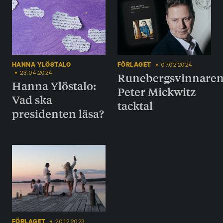
HANNA YLÖSTALO
FÖRLAGET
07.02.2024
23.04.2024
Runebergsvinnare
Hanna Ylöstalo:
Peter Mickwitz
Vad ska
tacktal
presidenten läsa?
FÖRLAGET
20.12.2023