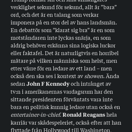
verklighet sekund för sekund, allt är ”bara”
ord, och det är en talang som verkar
imponera på en stor del av hans landsmän.
En debattör som ”klarat sig bra” är en som
motståndaren inte lyckas snärja, en som
aldrig behöver erkänna sina logiska luckor
eller faktafel. Det är naturligtvis en horribel
mätare på vilken människa som helst, men
etter värre för en ledare av ett land – men
också den ska ses i kontext av
showen
. Ända
sedan
och intrånget av
John F Kennedy
tv:n i amerikanernas vardagsrum har den
sittande presidenten förväntats vara inte
bara en politisk kunnig ledare utan också en
entertainer-in-chief
.
hela
Ronald Reagans
karriär var skådespeleriet, också efter att han
flyttade från Hollywood till Washington,