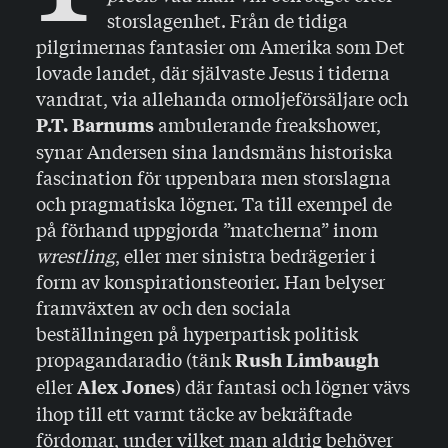
storslagenhet. Från de tidiga
pilgrimernas fantasier om Amerika som Det
lovade landet, där självaste Jesus i tiderna
vandrat, via allehanda ormoljeförsäljare och
ambulerande freakshower,
P.T. Barnums
synar Andersen sina landsmäns historiska
fascination för uppenbara men storslagna
och pragmatiska lögner. Ta till exempel de
på förhand uppgjorda ”matcherna” inom
wrestling
, eller mer sinistra bedrägerier i
form av konspirationsteorier. Han belyser
framväxten av och den sociala
beställningen på hyperpartisk politisk
propagandaradio (tänk
Rush Limbaugh
eller
) där fantasi och lögner vävs
Alex Jones
ihop till ett varmt täcke av bekräftade
fördomar, under vilket man aldrig behöver