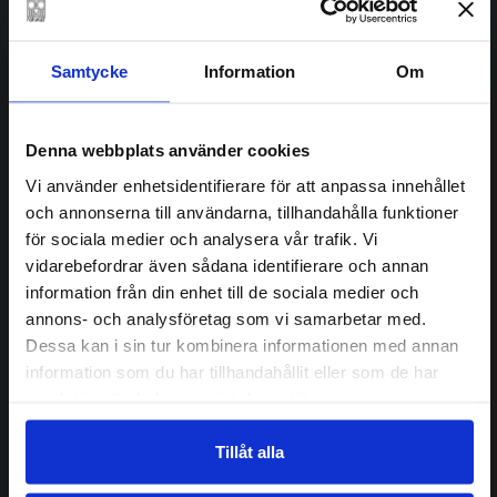
ni skulle ha hänt ifall
Arnold
varit född i USA i stället
Schwarzenegger
för Österrike, och kunnat ställa upp som
Samtycke
Information
Om
presidentkandidat? Nu kom han ändå så
långt han kunde, blev guvernör i
Denna webbplats använder cookies
Kalifornien.
V
Vi använder enhetsidentifierare för att anpassa innehållet
och annonserna till användarna, tillhandahålla funktioner
ilket är då Joe Bidens
för sociala medier och analysera vår trafik. Vi
underhållningsvärde? Inte
vidarebefordrar även sådana identifierare och annan
högt, är jag rädd. Förutom de
information från din enhet till de sociala medier och
ikoniska pilotbrillorna, några
annons- och analysföretag som vi samarbetar med.
garanterade grodor och
senior
Dessa kan i sin tur kombinera informationen med annan
moments
, och ett par retoriska – ibland
information som du har tillhandahållit eller som de har
rasistiska – klavertramp, har Biden inget att
samlat in när du har använt deras tjänster.
utmana dyngspridaren Trump med om den
nöjesberoende väljarkårens uppmärksamhet
Tillåt alla
och gunst. Den stora frågan är alltså