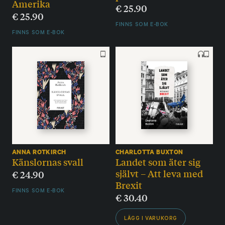
Amerika
€
25.90
€
25.90
FINNS SOM E-BOK
FINNS SOM E-BOK
ANNA ROTKIRCH
CHARLOTTA BUXTON
Känslornas svall
Landet som äter sig
självt – Att leva med
€
24.90
Brexit
FINNS SOM E-BOK
€
30.40
LÄGG I VARUKORG