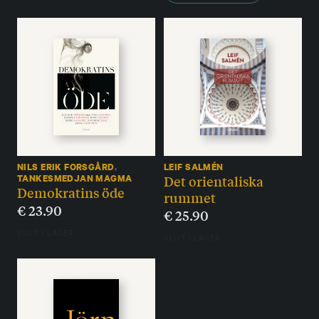
NILS ERIK FORSGÅRD
,
LEIF SALMÉN
Det orientaliska
TANKESMEDJAN MAGMA
Demokratins öde
rummet
€
23.90
€
25.90
SLUT I LAGER
SLUT I LAGER