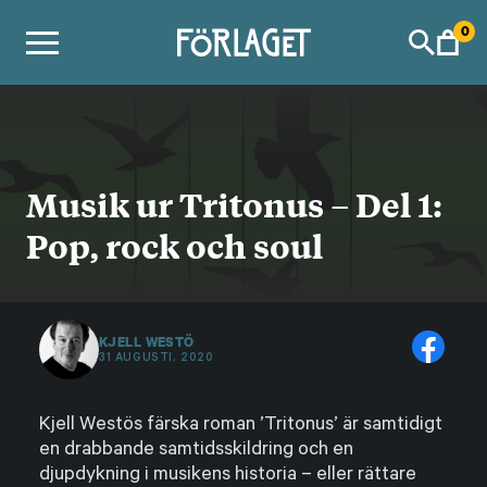
Skip
0
to
content
Musik ur Tritonus – Del 1:
Pop, rock och soul
KJELL WESTÖ
31 AUGUSTI, 2020
Kjell Westös färska roman ’Tritonus’ är samtidigt
en drabbande samtidsskildring och en
djupdykning i musikens historia – eller rättare