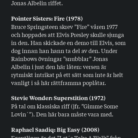
Jonas Albelin riffet.
Pointer Sisters: Fire (1978)
Bruce Springsteen skrev ”Fire” våren 1977
och hoppades att Elvis Presley skulle sjunga
in den. Han skickade en demo till Elvis, som
dog innan han hann ta del av den. Under
Rainbows övningar ”snubblar” Jonas
Albelin i just den här låten: versen är
rytmiskt intrikat på ett sätt som inte är helt
vanligt i så här rättframma poplåtar.
Stevie Wonder: Superstition (1972)
På tal om klassiska riff (jfr. ”Gimme Some
Lovin´”). Den här bara måste vara med.
Raphael Saadiq: Big Easy (2008)
Egentligen är det ”Let´s Take A Walk” från