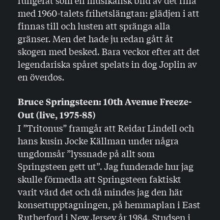
fungerat som en musikalisk bild av det fina
med 1960-talets frihetslängtan: glädjen i att
finnas till och lusten att spränga alla
gränser. Men det hade ju redan gått åt
skogen med besked. Bara veckor efter att det
legendariska spåret spelats in dog Joplin av
en överdos.
Bruce Springsteen: 10th Avenue Freeze-
Out (live, 1975-85)
I ”Tritonus” framgår att Reidar Lindell och
hans kusin Jocke Källman under några
ungdomsår ”lyssnade på allt som
Springsteen gett ut”. Jag funderade hur jag
skulle förmedla att Springsteen faktiskt
varit värd det och då mindes jag den här
konsertupptagningen, på hemmaplan i East
Rutherford i New Jersey år 1984. Studsen i