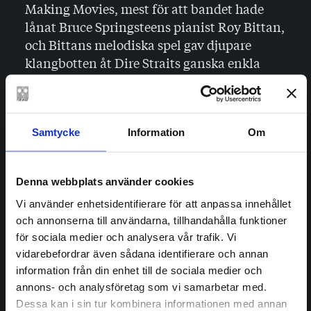
Making Movies, mest för att bandet hade
lånat Bruce Springsteens pianist Roy Bittan,
och Bittans melodiska spel gav djupare
klangbotten åt Dire Straits ganska enkla
musik. Och ibland är världens vägar
märkliga. I intervjuer med Lydia Sandgren,
författare till den hyllade debutromanen
”Samlade verk”, läser jag om hur viktigt Roy
Samtycke
Information
Om
Bittans pianospel varit för henne. Det har
slagit mig förut: romanförfattare har ofta
Denna webbplats använder cookies
udda och esoteriska särintressen.
Vi använder enhetsidentifierare för att anpassa innehållet
och annonserna till användarna, tillhandahålla funktioner
Youssou N´Dour&Super Etoile de Dakar:
för sociala medier och analysera vår trafik. Vi
Bitim Rew (1988)
vidarebefordrar även sådana identifierare och annan
När Reidar videosamtalar med sin dotter
information från din enhet till de sociala medier och
Maja befinner hon sig i Dakar och ska gå ut
annons- och analysföretag som vi samarbetar med.
och dansa på klubb med sin vän Sandy. Jag
Dessa kan i sin tur kombinera informationen med annan