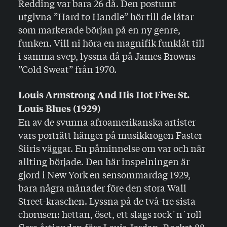
Redding var bara 26 då. Den postumt
utgivna ”Hard to Handle” hör till de låtar
som markerade början på en ny genre,
funken. Vill ni höra en magnifik funklåt till
i samma svep, lyssna då på James Browns
”Cold Sweat” från 1970.
Louis Armstrong And His Hot Five: St.
Louis Blues (1929)
En av de svunna afroamerikanska artister
vars porträtt hänger på musikkrogen Faster
Siiris väggar. En påminnelse om var och när
allting började. Den här inspelningen är
gjord i New York en sensommardag 1929,
bara några månader före den stora Wall
Street-kraschen. Lyssna på de två-tre sista
chorusen: hettan, öset, ett slags rock´n´roll
flera årtionden före Louis Jordan, Rocket 88,