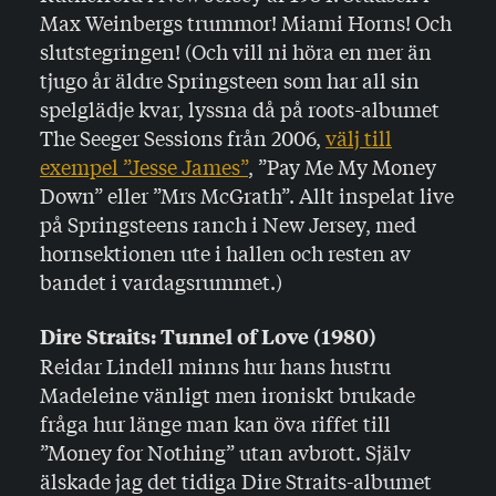
Max Weinbergs trummor! Miami Horns! Och
slutstegringen! (Och vill ni höra en mer än
tjugo år äldre Springsteen som har all sin
spelglädje kvar, lyssna då på roots-albumet
The Seeger Sessions från 2006,
välj till
exempel ”Jesse James”
, ”Pay Me My Money
Down” eller ”Mrs McGrath”. Allt inspelat live
på Springsteens ranch i New Jersey, med
hornsektionen ute i hallen och resten av
bandet i vardagsrummet.)
Dire Straits: Tunnel of Love (1980)
Reidar Lindell minns hur hans hustru
Madeleine vänligt men ironiskt brukade
fråga hur länge man kan öva riffet till
”Money for Nothing” utan avbrott. Själv
älskade jag det tidiga Dire Straits-albumet