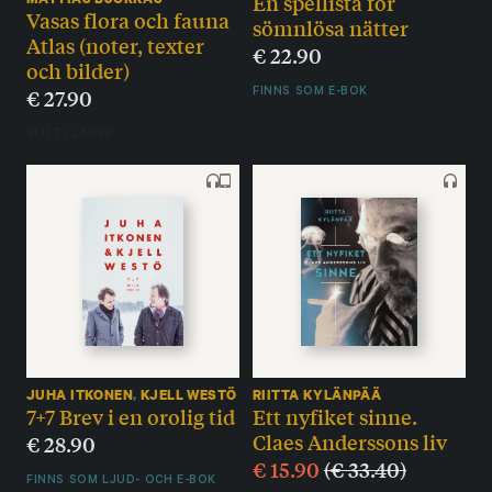
En spellista för
Vasas flora och fauna
sömnlösa nätter
Atlas (noter, texter
€
22.90
och bilder)
€
27.90
FINNS SOM E-BOK
SLUT I LAGER
JUHA ITKONEN
,
KJELL WESTÖ
RIITTA KYLÄNPÄÄ
7+7 Brev i en orolig tid
Ett nyfiket sinne.
Claes Anderssons liv
€
28.90
€
15.90
(
€
33.40
)
FINNS SOM LJUD- OCH E-BOK