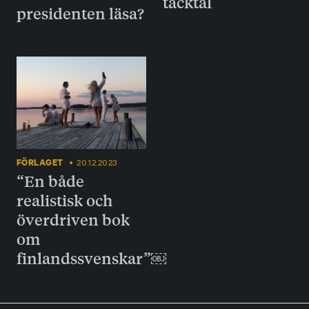
tacktal
presidenten läsa?
FÖRLAGET
20.12.2023
“En både
realistisk och
överdriven bok
om
finlandssvenskar”￼