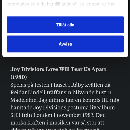
köpte albumet Immigrés på chans i Digelius
information som du har tillhandahållit eller som de har
Music i Helsingfors något år i början av
samlat in när du har använt deras tjänster.
nittiotalet. När jag lyssnade på skivan första
gången blev jag nästan tårögd av glädje över
Tillåt alla
musiken jag snubblat över. Och ”Seven
Seconds” i all ära, men jag tycker
Avvisa
fortfarande att det här är N´Dour när han är
som bäst.
Joy Division: Love Will Tear Us Apart
(1980)
Spelas på festen i huset i Råby kvällen då
Reidar Lindell träffar sin blivande hustru
Madeleine. Jag minns hur en kompis till mig
hämtade Joy Divisions postuma livealbum
Still från London i november 1982. Den
mörka kraften i musiken var så stor att
skivan nästan inte gick att lyssna på,