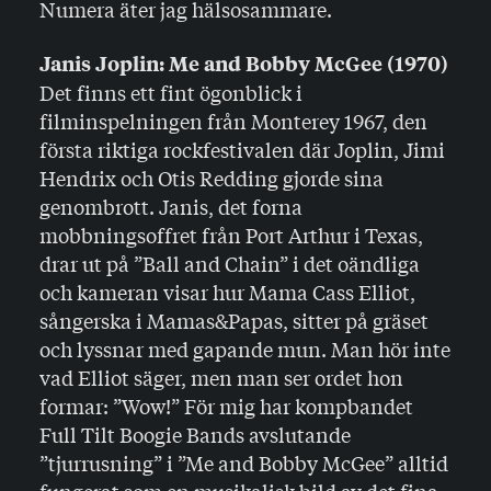
Numera äter jag hälsosammare.
Janis Joplin: Me and Bobby McGee (1970)
Det finns ett fint ögonblick i
filminspelningen från Monterey 1967, den
första riktiga rockfestivalen där Joplin, Jimi
Hendrix och Otis Redding gjorde sina
genombrott. Janis, det forna
mobbningsoffret från Port Arthur i Texas,
drar ut på ”Ball and Chain” i det oändliga
och kameran visar hur Mama Cass Elliot,
sångerska i Mamas&Papas, sitter på gräset
och lyssnar med gapande mun. Man hör inte
vad Elliot säger, men man ser ordet hon
formar: ”Wow!” För mig har kompbandet
Full Tilt Boogie Bands avslutande
”tjurrusning” i ”Me and Bobby McGee” alltid