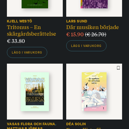
KJELL WESTÖ
LARS SUND
Tritonus – En
Där musiken började
skärgårdsberättelse
€
15.90
(
€
26.70
)
€
33.80
LÄGG I VARUKORG
LÄGG I VARUKORG
VASAS FLORA OCH FAUNA
,
DÉA SOLIN
MATTIAS BJÖRKAS