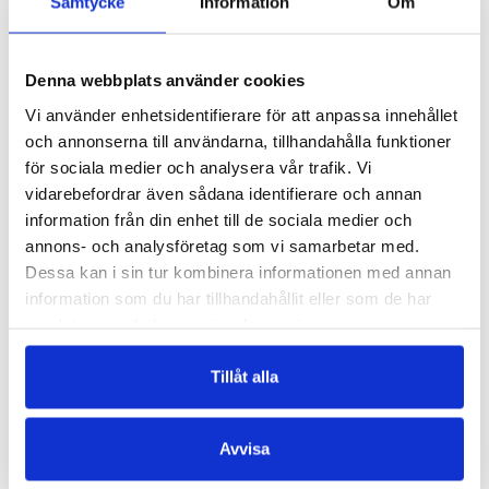
Samtycke
Information
Om
Denna webbplats använder cookies
Vi använder enhetsidentifierare för att anpassa innehållet
och annonserna till användarna, tillhandahålla funktioner
för sociala medier och analysera vår trafik. Vi
vidarebefordrar även sådana identifierare och annan
information från din enhet till de sociala medier och
annons- och analysföretag som vi samarbetar med.
HENNA JOHANSDOTTER
Dessa kan i sin tur kombinera informationen med annan
Gryningen
information som du har tillhandahållit eller som de har
€
27.80
samlat in när du har använt deras tjänster.
LÄGG I VARUKORG
Tillåt alla
Avvisa