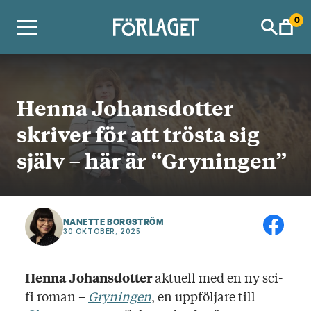
Skip
0
to
content
Henna Johansdotter
skriver för att trösta sig
själv – här är “Gryningen”
NANETTE BORGSTRÖM
30 OKTOBER, 2025
aktuell med en ny sci-
Henna Johansdotter
fi roman –
Gryningen
, en uppföljare till