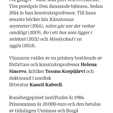
Yles poesipris Den dansande björnen. Sedan
2014 är han konstnärsprofessor. Till hans
senaste böcker hör
Känslornas
mysterier
(2016),
solen går ner det verkar
omöjligt
(2019),
Bo i ett hus som ligger i
mörkret
(2021) och
Misslyckad i en
uggla
(2023).
Vinnaren valdes av en prisjury bestående av
författare och konstnärsprofessor
Helena
, kritiker
och
Sinervo
Teemu Korpijärvi
doktorand i nordisk
litteratur
.
Kaneli Kabrell
Runebergspriset instiftades år 1986.
Prissumman är 20 000 euro och den betalas
av tidningen Uusimaa och Borgå