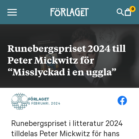
Skip
0
to
content
Runebergspriset 2024 till
Peter Mickwitz för
“Misslyckad i en uggla”
FÖRLAGET
5 FEBRUARI, 2024
Runebergspriset i litteratur 2024
tilldelas Peter Mickwitz för hans