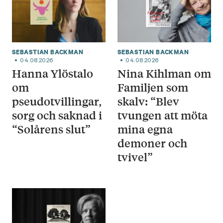
SEBASTIAN BACKMAN
SEBASTIAN BACKMAN
04.08.2026
04.08.2026
Hanna Ylöstalo
Nina Kihlman om
om
Familjen som
pseudotvillingar,
skalv: “Blev
sorg och saknad i
tvungen att möta
“Solårens slut”
mina egna
demoner och
tvivel”