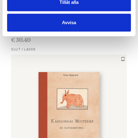
Tillåt alla
Avvisa
PETER MICKWITZ
Bo i ett hus som ligger i mörkret
€
30.40
SLUT I LAGER