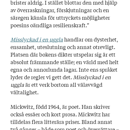
brister aldrig. I stället blottar den med hjälp
av överraskningar, förskjutningar och en
säregen känsla för uttryckets möjligheter
poesins oändliga resilienskraft.”
Misslyckad i en uggla
handlar om dysterhet,
ensamhet, uteslutning och annat otrevligt.
Platsen där bokens dikter utspelar sig är ett
absolut främmande ställe; en värld med helt
egna och annorlunda lagar. Inte ens språket
lyder de regler vi gett det.
Misslyckad i en
uggla
är ett verk bortom all välavvägd
vältalighet.
Mickwitz, född 1964, är poet. Han skriver
också essäer och kort prosa. Mickwitz har
tilldelas flera litterära priser. Bland annat
två gånger – både som poet och översättare –