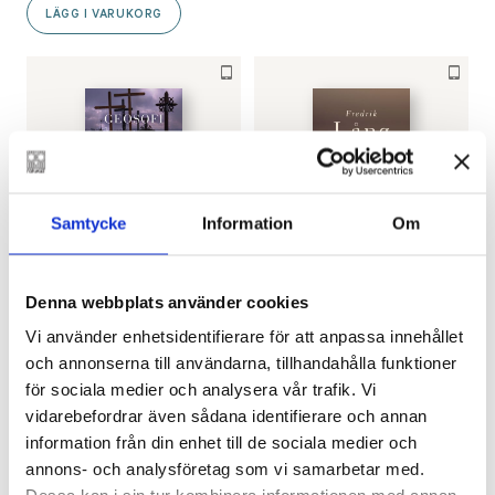
LÄGG I VARUKORG
Samtycke
Information
Om
FREDRIK LÅNG
FREDRIK LÅNG
Denna webbplats använder cookies
Geosofi – Bilder på en
Basim, min kära
utställning
€
24.90
Vi använder enhetsidentifierare för att anpassa innehållet
€
30.40
och annonserna till användarna, tillhandahålla funktioner
FINNS SOM E-BOK
för sociala medier och analysera vår trafik. Vi
FINNS SOM E-BOK
vidarebefordrar även sådana identifierare och annan
information från din enhet till de sociala medier och
annons- och analysföretag som vi samarbetar med.