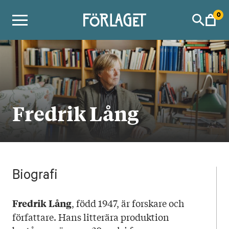
Skip
0
to
content
Fredrik Lång
Biografi
, född 1947, är forskare och
Fredrik Lång
författare. Hans litterära produktion