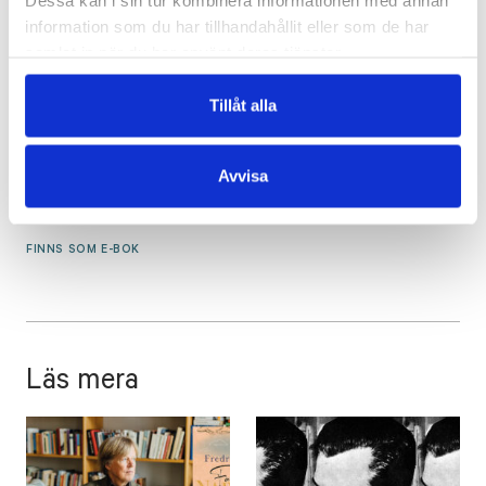
Dessa kan i sin tur kombinera informationen med annan
information som du har tillhandahållit eller som de har
samlat in när du har använt deras tjänster.
Tillåt alla
FREDRIK LÅNG
Avvisa
Ansiktet i månen
€
29.90
FINNS SOM E-BOK
Läs mera