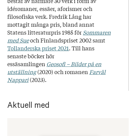
består av närmare 30 verk i form av
idéromaner, essäer, aforismer och
filosofiska verk. Fredrik Lång har
mottagit många pris, bland annat
Statens litteraturpris 1985 för
Sommaren
med Sue
och Finlandspriset 2002 samt
Tollanderska priset 2021
. Till hans
senaste böcker hör
essäsamlingen
Geosofi – Bilder på en
utställning
(2020) och romanen
Farväl
Nappari
(2023).
Aktuell med