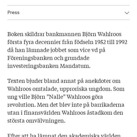
Press
ISBN: 9789523334274
Utgivningsår: 2021
Ladda ner högupplöst omslag här!
Titel: Från barrikaderna till bankvärlden
Boken skildrar bankmannen Björn Wahlroos
Språk: Svenska
första fyra decennier från födseln 1952 till 1992
Sidantal: 415
då han lämnade jobbet som vice vd på
Format: Inbunden
Föreningsbanken och grundade
investeringsbanken Mandatum.
Texten bjuder bland annat på anekdoter om
Wahlroos omtalade, upproriska ungdom. Som
ung ville Björn ”Nalle” Wahlroos göra
revolution. Men det blev inte på barrikaderna
utan i finansvärlden Wahlroos åstadkom den
största omvälvningen.
Efter att ha lämnat den akademiska världen