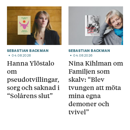
SEBASTIAN BACKMAN
SEBASTIAN BACKMAN
04.08.2026
04.08.2026
Hanna Ylöstalo
Nina Kihlman om
om
Familjen som
pseudotvillingar,
skalv: “Blev
sorg och saknad i
tvungen att möta
“Solårens slut”
mina egna
demoner och
tvivel”