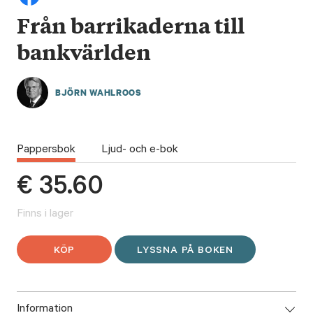
Från barrikaderna till
bankvärlden
BJÖRN WAHLROOS
Pappersbok
Ljud- och e-bok
€
35.60
Finns i lager
KÖP
LYSSNA PÅ BOKEN
Information