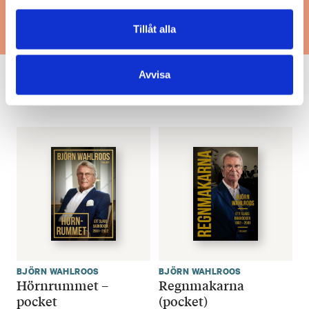
Tillåt alla
Avvisa
Mera böcker
BJÖRN WAHLROOS
BJÖRN WAHLROOS
Hörnrummet –
Regnmakarna
pocket
(pocket)