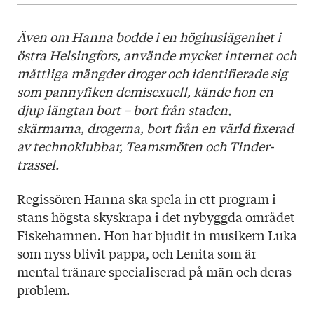
Utgivningsår: 2026
Ladda ner omslag här
Titel: Huvudperson
Även om Hanna bodde i en höghuslägenhet i
Språk: Svenska
östra Helsingfors, använde mycket internet och
Sidantal: 310
måttliga mängder droger och identifierade sig
Format: Häftad
som pannyfiken demisexuell, kände hon en
Illustratör: Målning på pärmen: Emma Ainala
djup längtan bort – bort från staden,
Omslag: Johannes Ekholm
skärmarna, drogerna, bort från en värld fixerad
av technoklubbar, Teamsmöten och Tinder-
trassel.
Regissören Hanna ska spela in ett program i
stans högsta skyskrapa i det nybyggda området
Fiskehamnen. Hon har bjudit in musikern Luka
som nyss blivit pappa, och Lenita som är
mental tränare specialiserad på män och deras
problem.