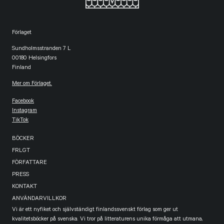
Förlaget
Sundholmsstranden 7 L
00180 Helsingfors
Finland
Mer om Förlaget.
Facebook
Instagram
TikTok
BÖCKER
FRLGT
FÖRFATTARE
PRESS
KONTAKT
ANVÄNDARVILLKOR
Vi är ett nyfiket och självständigt finlandssvenskt förlag som ger ut
kvalitetsböcker på svenska. Vi tror på litteraturens unika förmåga att utmana,