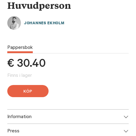
Huvudperson
JOHANNES EKHOLM
Pappersbok
€
30.40
Finns i lager
KÖP
Information
Press
ISBN: 9789523336858