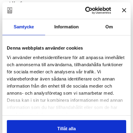
Alla fyra.
–
Suomen Kuvalehti
Samtycke
Information
Om
Ekholms ambition att inte bara tänka på utan
med tiden och människorna han skildrar gör
Denna webbplats använder cookies
honom till en av våra mest angelägna litterära
Vi använder enhetsidentifierare för att anpassa innehållet
röster … Ömsom fnissar jag högt av
och annonserna till användarna, tillhandahålla funktioner
igenkänning, ömsom önskar jag att det fanns
för sociala medier och analysera vår trafik. Vi
en lika behändig sajt för att skriva ut sig ur den
vidarebefordrar även sådana identifierare och annan
samtida mänskligheten som för att skriva ut sig
information från din enhet till de sociala medier och
annons- och analysföretag som vi samarbetar med.
ur kyrkan.
Dessa kan i sin tur kombinera informationen med annan
–
Hbl
information som du har tillhandahållit eller som de har
samlat in när du har använt deras tjänster.
Tillåt alla
Ekholm har sedan sin debutroman hyllats för