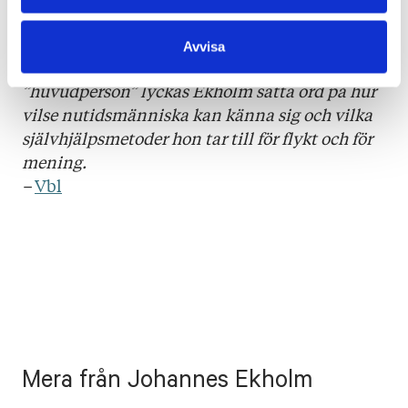
att han lyckas sätta fingret på ungdomars
stämningar och dialoger i Helsingfors. Han har
Avvisa
kallats för sin generations röst. Även i
”huvudperson” lyckas Ekholm sätta ord på hur
vilse nutidsmänniska kan känna sig och vilka
självhjälpsmetoder hon tar till för flykt och för
mening.
–
Vbl
Mera från Johannes Ekholm