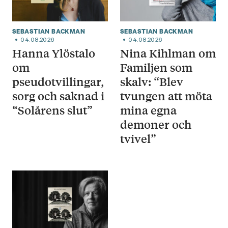
SEBASTIAN BACKMAN
SEBASTIAN BACKMAN
04.08.2026
04.08.2026
Hanna Ylöstalo
Nina Kihlman om
om
Familjen som
pseudotvillingar,
skalv: “Blev
sorg och saknad i
tvungen att möta
“Solårens slut”
mina egna
demoner och
tvivel”