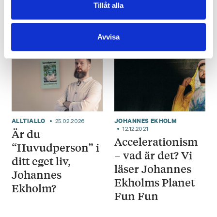
Tillåt alla
Läs mera
Avvisa
ALLTIALLO
JOHANNES EKHOLM
25.02.2026
12.12.2021
Är du
Accelerationism
“Huvudperson” i
– vad är det? Vi
ditt eget liv,
läser Johannes
Johannes
Ekholms Planet
Ekholm?
Fun Fun