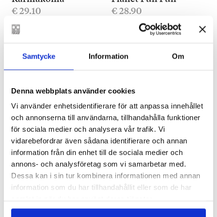
€
29.10
€
28.90
LÄGG I VARUKORG
LÄGG I VARUKORG
Samtycke
Information
Om
Denna webbplats använder cookies
Vi använder enhetsidentifierare för att anpassa innehållet
och annonserna till användarna, tillhandahålla funktioner
för sociala medier och analysera vår trafik. Vi
vidarebefordrar även sådana identifierare och annan
JOHANNES EKHOLM
information från din enhet till de sociala medier och
Kärlek liksom
annons- och analysföretag som vi samarbetar med.
€
25.90
Dessa kan i sin tur kombinera informationen med annan
information som du har tillhandahållit eller som de har
FINNS SOM E-BOK
samlat in när du har använt deras tjänster.