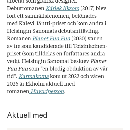
arbetat som grafisk designer.
Debutromanen
Kärlek liksom
(2017) blev
fort ett samhällsfenomen, belönades
med Kalevi Jäntti-priset och kom andra i
Helsingin Sanomats debutanttävling.
Romanen
Planet Fun Fun
(2020) var en
av tre som kandiderade till Toisinkoinen-
priset (som tilldelas en författares andra
verk). Helsingin Sanomat beskrev
Planet
Fun Fun
som ”en blodig obduktion av vår
tid”.
Karmakoma
kom ut 2022 och våren
2026 är Ekholm aktuell med
romanen
Huvudperson
.
Aktuell med