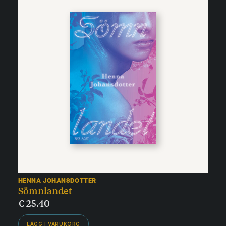
HENNA JOHANSDOTTER
Sömnlandet
€
25.40
LÄGG I VARUKORG