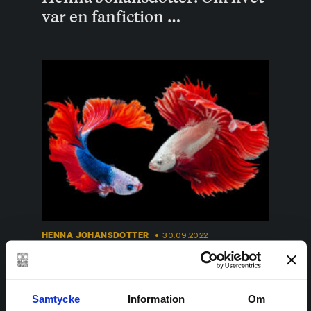
var en fanfiction …
HENNA JOHANSDOTTER
30.09.2022
Henna Johansdotter:
Panikångestens anatomi
Samtycke
Information
Om