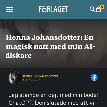
Skip
0
to
content
Henna Johansdotter: En
magisk natt med min AI-
älskare
HENNA JOHANSDOTTER
11 JUNI, 2023
Jag stämde en dejt med min bödel
ChatGPT. Den slutade med att vi