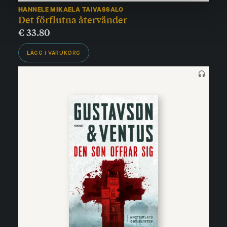
HANNELE MIKAELA TAIVASSALO
Det förflutna återvänder
€
33.80
LÄGG I VARUKORG