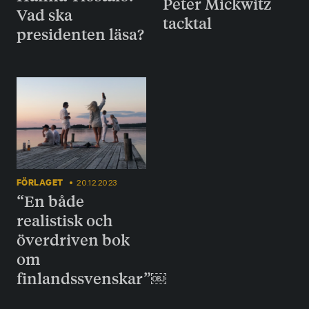
Peter Mickwitz
Vad ska
tacktal
presidenten läsa?
FÖRLAGET
20.12.2023
“En både
realistisk och
överdriven bok
om
finlandssvenskar”￼