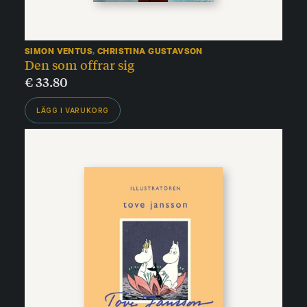
SIMON VENTUS
,
CHRISTINA GUSTAVSON
Den som offrar sig
€
33.80
LÄGG I VARUKORG