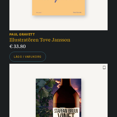
PAUL GRAVETT
Illustratören Tove Jansson
€
33.80
LÄGG I VARUKORG