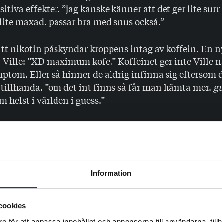
sitiva effekter. ”jag kanske känner att det ger lite sur
a lite maxad. passar bra med snus också.”
att nikotin påskyndar kroppens intag av koffein. En n
r Ville: ”XD maximum kofe.” Koffeinet ger inte Ville 
tom. Eller så hinner de aldrig infinna sig eftersom 
 tillhanda. ”om det int finns så får man hämta mer.
g
m helst i världen i guess.”
ria om hon någon gång varit utan koffein en hel veck
 hon genast. ”Alltså jag är kaffenarkoman och får sån 
jag inte får en kopp inom två timmar. En gång försök
en jag blev en helt fruktansvärd människa, plus att de
Information
det finns kaffe överallt.”
r har för mycket koffein då?
cookies
e för att anpassa innehållet och annonserna till användarna, tillh