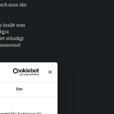
r och man ska
y insikt som
några
det ständigt
uaranteed
a på jobbet?
sjuk
te jag sluta
t är helt
Om
andahålla funktioner för