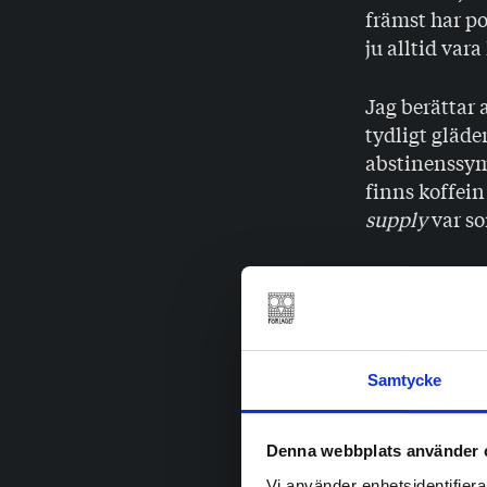
främst har po
ju alltid var
Jag berättar 
tydligt gläde
abstinenssymp
finns koffein
supply
var so
Jag frågar Ma
”NEJ”, svarar
huvudvärk om 
med kaffet, m
Samtycke
jättesvårt då 
Vilka effekte
Denna webbplats använder 
Vi använder enhetsidentifierar