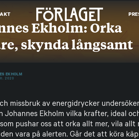
AKT
PRE
nnes Ekholm: Orka
re, skynda långsamt
ES EKHOLM
RI, 2020
och missbruk av energidrycker undersöke
n Johannes Ekholm vilka krafter, ideal och
som pushar oss att orka allt mer, vila allt
iden vara på alerten. Går det att köra käp