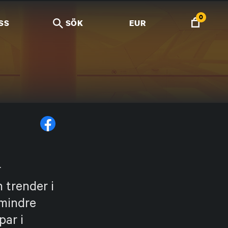
0
SS
SÖK
EUR
r
 trender i
 mindre
par i