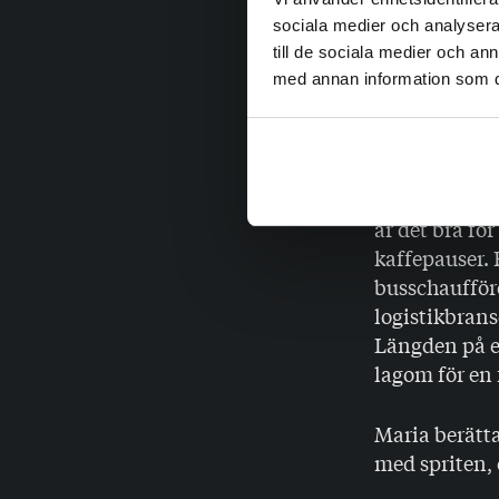
”Ångesten öka
sociala medier och analysera 
till de sociala medier och a
Koffein som d
med annan information som du 
Koffeinhalt
fjärde timme
Eftersom det 
är det bra fö
kaffepauser. 
busschaufföre
logistikbrans
Längden på en
lagom för en 
Maria berätta
med spriten, 