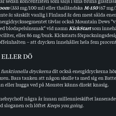
ig är sedan koncentraten som säljs i små bruna glasflas
(333 mg/100 ml) eller thailändska
(67 mg/
oom
M-150
 inte är särskilt vanlig i Finland är den mest sålda ene
energidryckssegmentet tävlar också Mountain Dews ”
med blodapelsinsmak” vid namn
som innehå
KickStart
eciliter, eller 86 mg/burk. Kickstarts förpackningsdes
 koffeinhalten – att drycken innehåller hela fem procent
 ELLER DÖ
e
funktionella dryckerna
dit också energidryckerna hör
uren. Bara tanken att någon skulle ta med sig en Batter
 eller hugga ved på Monster känns direkt knasig.
nebrychoff några år innan millennieskiftet lanserade
ed sloganen och löftet
Keeps you going
.