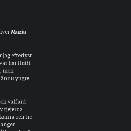
river
Maria
 jag efterlyst
ar har flutit
r, men
r ännu yngre
och välfärd
v tjejerna
karna och tre
 anger