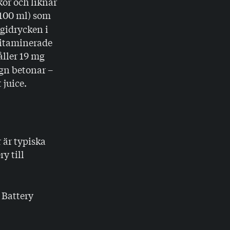
kor och liknar
100 ml) som
rgidrycken i
vitaminerade
ller 19 mg
ign betonar –
 juice.
 är typiska
y till
 Battery