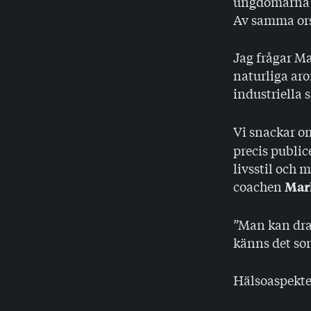
ungdomarna ”
Av samma orsa
Jag frågar M
naturliga aro
industriella
Vi snackar 
precis public
livsstil och 
coachen
Mar
”Man kan dra 
känns det so
Hälsoaspekten