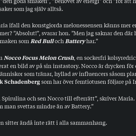
den goda smaken”, ”behovet av energi” och ”för att h
ker som jag själv alltså.
aria ifall den konstgjorda melonessensen känns mer e
mer? ”Absolut!”, svarar hon. ”Men jag saknar den där 
 smaken som
och
har.”
Red Bull
Battery
om
, en sockerfri kolsyredr
Nocco Focus Melon Crush
erat en bild av på sin instastory. Nocco är drycken för 
människor som tränar, hyllad av influencers såsom pla
som har över femtiotusen följare på 
k Schadenberg
Spirulina och sen Nocco till efterrätt”, skriver Mari
m man svettas mindre än av Battery.”
 sitter ändå inte rätt i alla sammanhang.