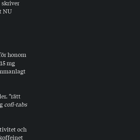
 skriver
tt NU
 för honom
315 mg
ammanlagt
er. ”rätt
ag
cofi-tabs
ivitet och
koffeinet