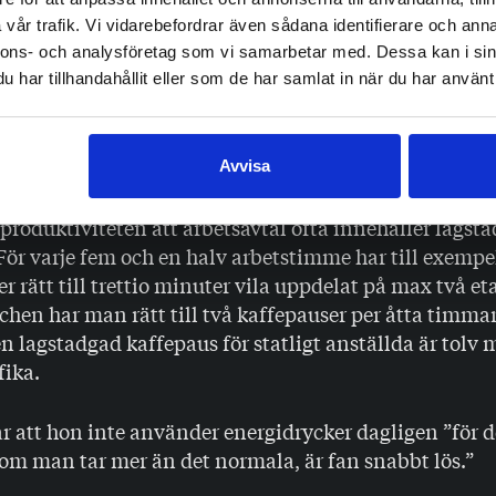
r osv”, svarar Maria.
vår trafik. Vi vidarebefordrar även sådana identifierare och anna
nnons- och analysföretag som vi samarbetar med. Dessa kan i sin
ricks upptas till fullo i blodet och vävnaderna på cir
har tillhandahållit eller som de har samlat in när du har använt 
en
peakar
i kroppen 15–120 minuter efter intaget och ha
.
Avvisa
inte alltid är möjligt att upprätthålla ett ständigt int
r produktiviteten att arbetsavtal ofta innehåller lagst
För varje fem och en halv arbetstimme har till exempe
r rätt till trettio minuter vila uppdelat på max två eta
chen har man rätt till två kaffepauser per åtta timmar
 lagstadgad kaffepaus för statligt anställda är tolv m
fika.
r att hon inte använder energidrycker dagligen ”för de
om man tar mer än det normala, är fan snabbt lös.”