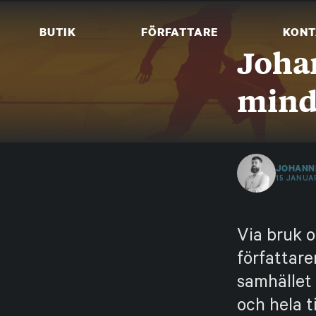
Skip
to
BUTIK
FÖRFATTARE
KONT
content
Joha
mind
JOHANN
15 JANUA
Via bruk 
författare
samhället 
och hela t