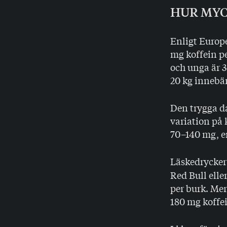
HUR MYC
Enligt Europ
mg koffein pe
och unga är 3
20 kg innebä
Den trygga da
variation på 
70–140 mg, 
Läskedrycker 
Red Bull elle
per burk. Men
180 mg koffei