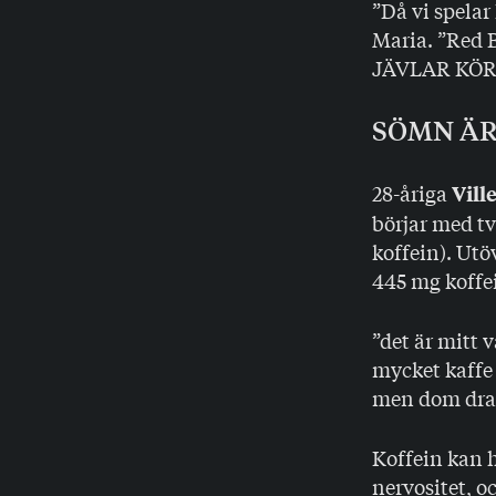
”Då vi spelar
Maria. ”Red 
JÄVLAR KÖR 
SÖMN ÄR
28-åriga
Vill
börjar med t
koffein). Utöv
445 mg koffei
”det är mitt v
mycket kaffe
men dom drar 
Koffein kan h
nervositet, o