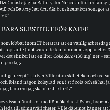
 D&D måste jag ha Battery, för Nocco är lite för fancy”,
Bull och Battery har den där bensinsmaken som gör a
VI!”
 BARA SUBSTITUT FÖR KAFFE
som jobbar inom IT berättar att en vanlig arbetsdag
e
vå stop kaffe (motsvarande fem normala koppar eller 
er det slinker lätt en liter
Coke Zero
(130 mg) ner – s
n per dag.
anliga recept”, skriver Ville utan skiljeteken och versal
 och ibland någon kolsyrad
enu
i st f cola och så har j
jag bara om jag ska ut och e trött.”
os vissa människor medföra ökad rastlöshet, hyperakt
ch leda till sömnsvårigheter. Ville däremot känner att 