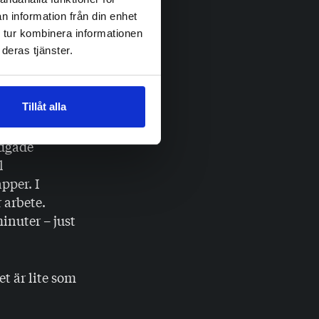
n information från din enhet
 tur kombinera informationen
ka 45 minuter.
deras tjänster.
lveras var
Tillåt alla
ag av koffein,
adgade
l
pper. I
 arbete.
inuter – just
t är lite som