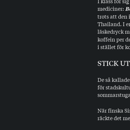
I klass för s
mediciner:
B
trots att den
Thailand. I 
läskedryck 
koffein per d
i stället för
STICK UT
De så kallad
för stadskult
sommarstugan
När finska Si
räckte det m