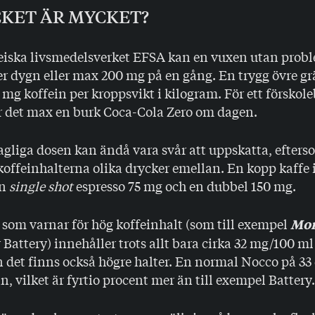
KET ÄR MYCKET?
eiska livsmedelsverket EFSA kan en vuxen utan prob
r dygn eller max 200 mg på en gång. En trygg övre gr
 mg koffein per kroppsvikt i kilogram. För ett förskol
r det max en burk Coca-Cola Zero om dagen.
gliga dosen kan ändå vara svår att uppskatta, efterso
koffeinhalterna olika drycker emellan. En kopp kaffe 
en
single shot
espresso 75 mg och en dubbel 150 mg.
som varnar för hög koffeinhalt (som till exempel
Mon
r Battery) innehåller trots allt bara cirka 32 mg/100 ml
 det finns också högre halter. En normal Nocco på 33 
n, vilket är fyrtio procent mer än till exempel Battery.