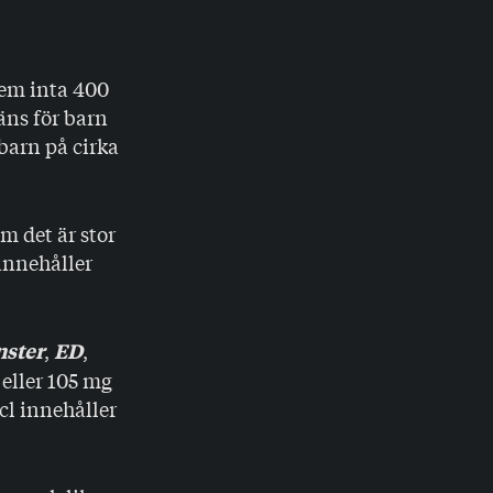
lem inta 400
äns för barn
ebarn på cirka
m det är stor
innehåller
,
,
ster
ED
 eller 105 mg
cl innehåller