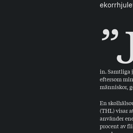
ekorrhjule
”
in. Samtliga 
eftersom min 
människor, go
En skolhälsou
(THL) visar a
använder ener
procent av fl