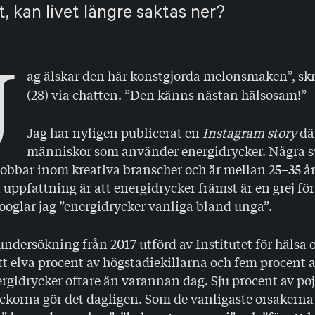
t, kan livet längre saktas ner?
J
ag älskar den här konstgjorda melonsmaken”, sk
(28) via chatten. ”Den känns nästan hälsosam!”
Jag har nyligen publicerat en
Instagram story
där
människor som använder energidrycker. Några sv
jobbar inom kreativa branscher och är mellan 25–35 å
uppfattning är att energidrycker främst är en grej fö
oglar jag ”energidrycker vanliga bland unga”.
ndersökning från 2017 utförd av Institutet för hälsa 
tt elva procent av högstadiekillarna och fem procent a
gidrycker oftare än varannan dag. Sju procent av poj
ickorna gör det dagligen. Som de vanligaste orsakerna