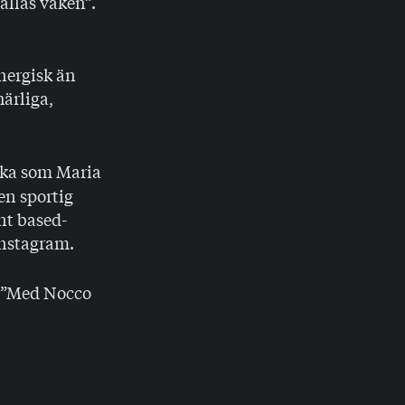
ållas vaken”.
nergisk än
härliga,
icka som Maria
en sportig
nt based-
Instagram.
a. ”Med Nocco