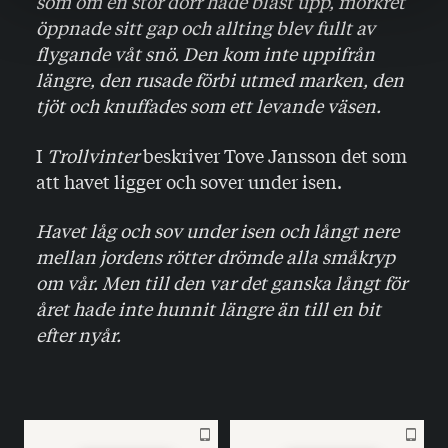
som om en stor dörr hade blåst upp, mörkret
öppnade sitt gap och allting blev fullt av
flygande våt snö.
Den kom inte uppifrån
längre, den rusade förbi utmed marken, den
tjöt och knuffades som ett levande väsen.
I
Trollvinter
beskriver Tove Jansson det som
att havet ligger och sover under isen.
Havet låg och sov under isen och långt nere
mellan jordens rötter drömde alla småkryp
om vår. Men till den var det ganska långt för
året hade inte hunnit längre än till en bit
efter nyår.