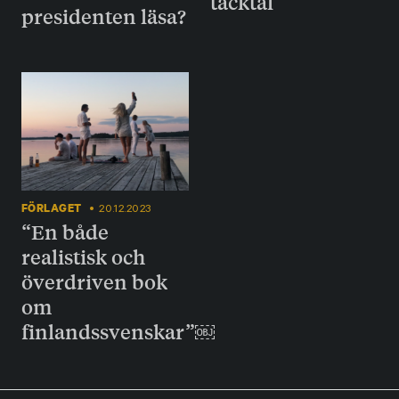
tacktal
presidenten läsa?
FÖRLAGET
20.12.2023
“En både
realistisk och
överdriven bok
om
finlandssvenskar”￼