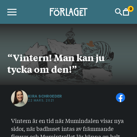
Skip
0
to
content
“Vintern! Man kan ju
tycka om den!”
KIRA SCHROEDER
22 MARS, 2021
Vintern är en tid när Mumindalen visar nya
sidor, när badhuset intas av främmande
figurer och Mumintrollet lär känna en helt