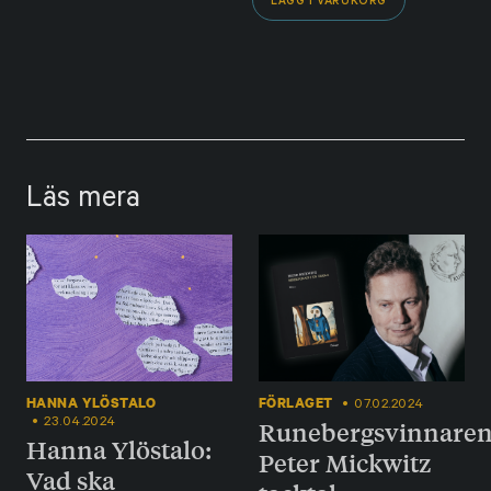
LÄGG I VARUKORG
Läs mera
HANNA YLÖSTALO
FÖRLAGET
07.02.2024
23.04.2024
Runebergsvinnare
Hanna Ylöstalo:
Peter Mickwitz
Vad ska