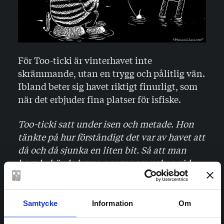
För Too-ticki är vinterhavet inte
skrämmande, utan en trygg och pålitlig vän.
Ibland beter sig havet riktigt finurligt, som
när det erbjuder fina platser för isfiske.
Too-ticki satt under isen och metade. Hon
tänkte på hur förståndigt det var av havet att
då och då sjunka en liten bit. Så att man
bara behövde krypa ner genom vaken vid
badhusbryggan och sätta sig med sitt
metspö på en sten. Över sig hade man ett
trevligt grönt istak och vid ens fötter låg
Samtycke
Information
Om
havet. Ett svart golv och ett grönt tak, som