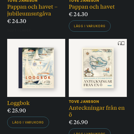
TOVE JANSSON
TOVE JANSSON
Pappan och havet –
Pappan och havet
jubileumsutgåva
€
24.30
€
24.30
LÄGG I VARUKORG
SLUT I LAGER
Loggbok
TOVE JANSSON
Anteckningar från en
€
25.90
ö
€
26.90
LÄGG I VARUKORG