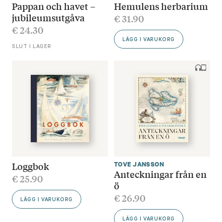
Pappan och havet –
Hemulens herbarium
jubileumsutgåva
€
31.90
€
24.30
LÄGG I VARUKORG
SLUT I LAGER
Loggbok
TOVE JANSSON
Anteckningar från en
€
25.90
ö
€
26.90
LÄGG I VARUKORG
LÄGG I VARUKORG