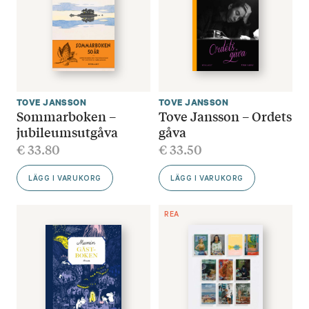
TOVE JANSSON
TOVE JANSSON
Sommarboken –
Tove Jansson – Ordets
jubileumsutgåva
gåva
€
33.80
€
33.50
LÄGG I VARUKORG
LÄGG I VARUKORG
REA