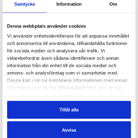
Samtycke
Information
Om
SLUT I LAGER
LÄGG I VARUKORG
Denna webbplats använder cookies
Vi använder enhetsidentifierare för att anpassa innehållet
och annonserna till användarna, tillhandahålla funktioner
för sociala medier och analysera vår trafik. Vi
vidarebefordrar även sådana identifierare och annan
information från din enhet till de sociala medier och
annons- och analysföretag som vi samarbetar med.
Dessa kan i sin tur kombinera informationen med annan
TOVE JANSSON
TOVE JANSSON
information som du har tillhandahållit eller som de har
Småtrollen och den
Mumintrollet –
samlat in när du har använt deras tjänster.
stora
Samlade serier 1
översvämningen –
€
33.80
Tillåt alla
jubileumsutgåva
€
24.30
LÄGG I VARUKORG
Avvisa
SLUT I LAGER