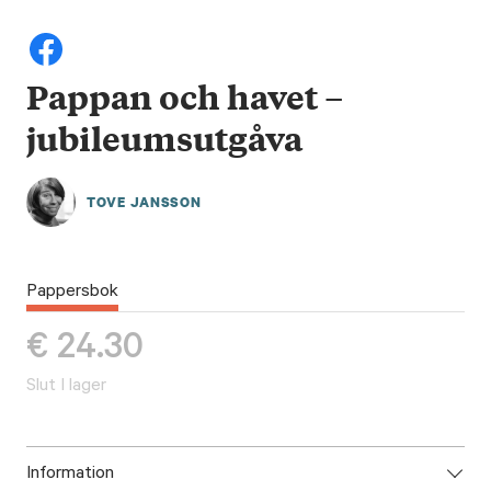
Pappan och havet –
jubileumsutgåva
TOVE JANSSON
Pappersbok
€
24.30
Slut I lager
Information