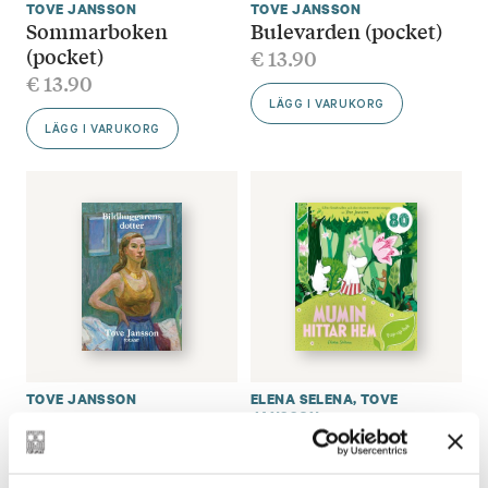
TOVE JANSSON
TOVE JANSSON
Sommarboken
Bulevarden (pocket)
(pocket)
€
13.90
€
13.90
LÄGG I VARUKORG
LÄGG I VARUKORG
TOVE JANSSON
ELENA SELENA
,
TOVE
Bildhuggarens dotter
JANSSON
Mumin hittar hem
(pocket)
€
17.00
€
13.90