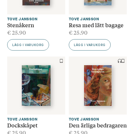
TOVE JANSSON
TOVE JANSSON
Stenåkern
Resa med lätt bagage
€
25.90
€
25.90
LÄGG I VARUKORG
LÄGG I VARUKORG
TOVE JANSSON
TOVE JANSSON
Dockskåpet
Den ärliga bedragaren
€
25.90
€
25.90