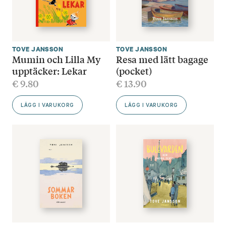
TOVE JANSSON
TOVE JANSSON
Mumin och Lilla My
Resa med lätt bagage
upptäcker: Lekar
(pocket)
€
9.80
€
13.90
LÄGG I VARUKORG
LÄGG I VARUKORG