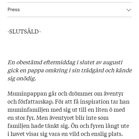
Press
ISBN: 9789523332737
Utgivningsår: 2020
Ladda ned högupplöst omslag här!
Titel: Pappan och havet - jubileumsutgåva
-SLUTSÅLD-
Språk: Svenska
Sidantal: 210
Format: Kartonnage
En obestämd eftermiddag i slutet av augusti
Omslag: James Zambra
gick en pappa omkring i sin trädgård och kände
sig onödig.
Muminpappan går och drömmer om äventyr
och författarskap. För att få inspiration tar han
muminfamiljen med sig ut till en liten ö med
en stor fyr. Men äventyret blir inte som
familjen hade tänkt sig. Ön och fyren långt ute
i havet visar sig vara en vild och enslig plats.