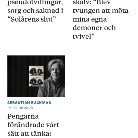
pseudotvillingar,
skalv: “Blev
sorg och saknad i
tvungen att möta
“Solårens slut”
mina egna
demoner och
tvivel”
SEBASTIAN BACKMAN
04.08.2026
Pengarna
förändrade vårt
sätt att tänka: