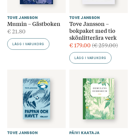
TOVE JANSSON
TOVE JANSSON
Mumin – Gästboken
Tove Jansson –
bokpaket med tio
€
21.80
skönlitterära verk
€
179.00
(
€
259.00
)
LÄGG I VARUKORG
LÄGG I VARUKORG
TOVE JANSSON
PÄIVI KAATAJA