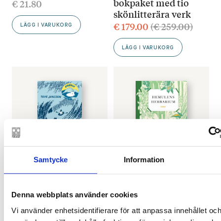
bokpaket med tio
€
21.80
skönlitterära verk
€
179.00
(
€
259.00
)
LÄGG I VARUKORG
LÄGG I VARUKORG
Samtycke
Information
TOVE JANSSON
PÄIVI KAATAJA
Pappan och havet –
Hemulens herbarium
jubileumsutgåva
€
31.90
Denna webbplats använder cookies
€
24.30
Vi använder enhetsidentifierare för att anpassa innehållet och
LÄGG I VARUKORG
SLUT I LAGER