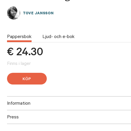
TOVE JANSSON
Pappersbok
Ljud- och e-bok
€
24.30
Finns i lager
KÖP
Information
Press
ISBN: 9789523331112
Utgivningsår: 2018