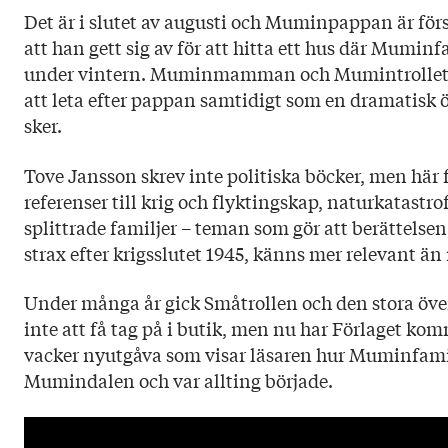
Ladda ner högupplöst omslag här!
Titel: Småtrollen och den stora översvämningen
Det är i slutet av augusti och Muminpappan är för
Språk: Svenska
att han gett sig av för att hitta ett hus där Mumin
Sidantal: 56
under vintern. Muminmamman och Mumintrollet ge
Format: Inbunden
att leta efter pappan samtidigt som en dramatisk
sker.
Tove Jansson skrev inte politiska böcker, men här
referenser till krig och flyktingskap, naturkatastro
splittrade familjer – teman som gör att berättels
strax efter krigsslutet 1945, känns mer relevant än
Under många år gick
Småtrollen
och den stora öv
inte att få tag på i butik, men nu har Förlaget ko
vacker nyutgåva som visar läsaren hur Muminfamilj
Mumindalen och var allting började.