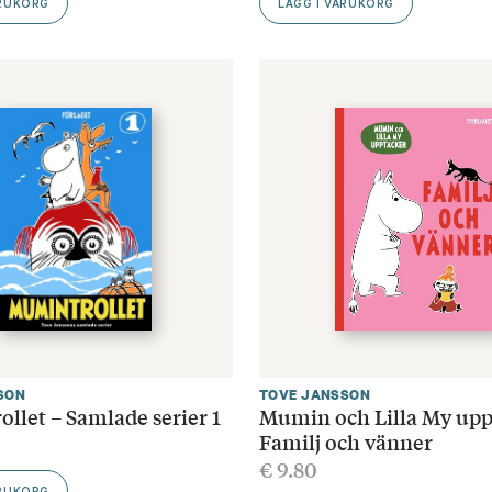
ARUKORG
LÄGG I VARUKORG
SON
TOVE JANSSON
llet – Samlade serier 1
Mumin och Lilla My upp
Familj och vänner
€
9.80