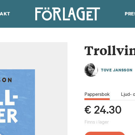
AKT
PRE
Trollvi
TOVE JANSSON
Pappersbok
Ljud- 
€
24.30
Finns i lager