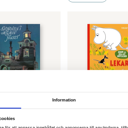
SON
TOVE JANSSON
Information
 i Muminhuset
Mumin och Lilla My upp
Lekar
€
9.80
cookies
ARUKORG
e för att anpassa innehållet och annonserna till användarna, tillh