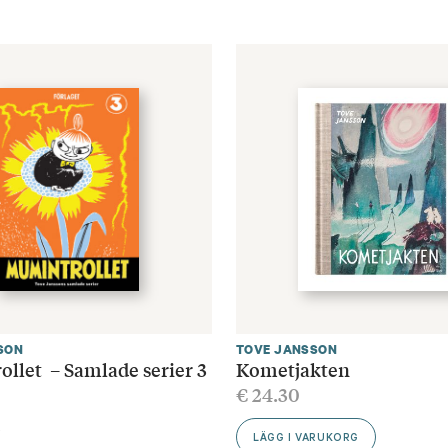
SON
TOVE JANSSON
llet – Samlade serier 3
Kometjakten
€
24.30
R
LÄGG I VARUKORG