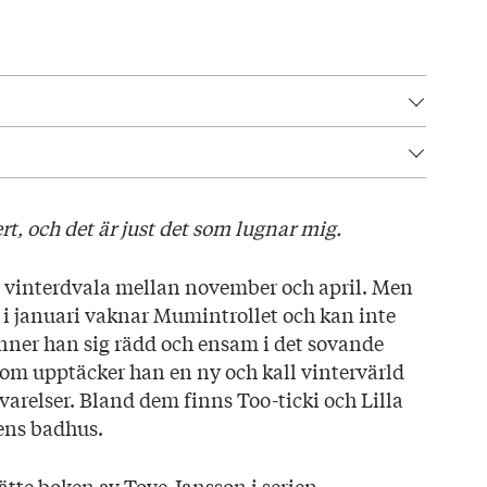
00
lag här!
rt, och det är just det som lugnar mig.
 vinterdvala mellan november och april. Men
g i januari vaknar Mumintrollet och kan inte
ner han sig rädd och ensam i det sovande
m upptäcker han en ny och kall vintervärld
 varelser. Bland dem finns Too-ticki och Lilla
ens badhus.
ätte boken av Tove Jansson i serien