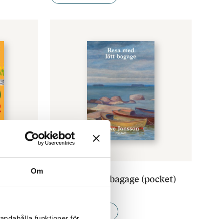
TOVE JANSSON
Om
täcker:
Resa med lätt bagage (pocket)
€
13.90
LÄGG I VARUKORG
andahålla funktioner för