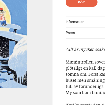
KÖP
Information
Press
ISBN: 97895233309
Utgivningsår: 2017
Ladda ned högupplöst oms
Titel: Trollvinter
Allt är mycket osäke
Språk: Svenska
Sidantal: 133
Mumintrollen sover
Format: Inbunden
plötsligt en kall da
somna om. Först kän
huset men småningo
full av förunderliga
My som bor i familj
Trollvinter
är den sj