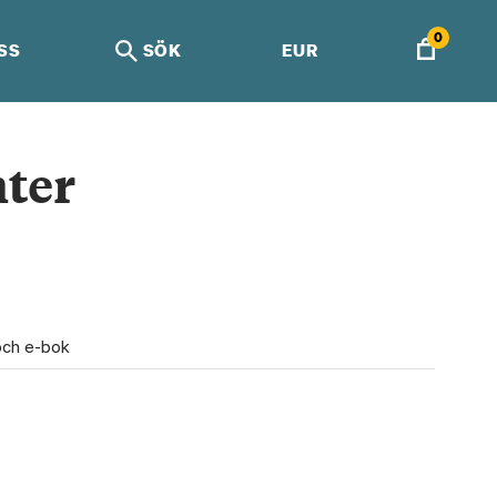
0
SS
SÖK
EUR
nter
och e-bok