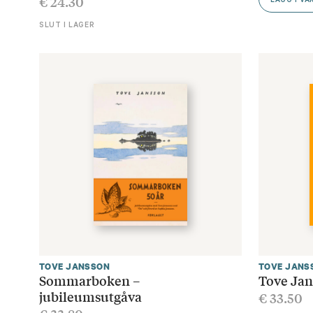
€
24.30
LÄGG I V
SLUT I LAGER
TOVE JANSSON
TOVE JANS
Sommarboken –
Tove Jan
jubileumsutgåva
€
33.50