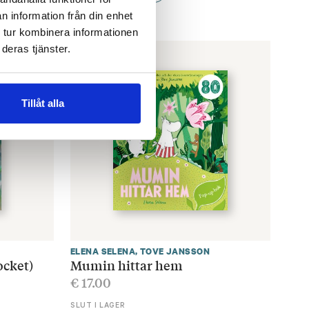
n information från din enhet
 tur kombinera informationen
deras tjänster.
Tillåt alla
ELENA SELENA
,
TOVE JANSSON
ocket)
Mumin hittar hem
€
17.00
SLUT I LAGER