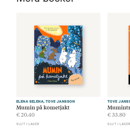
Mera böcker
ELENA SELENA
,
TOVE JANSSON
TOVE JANS
Mumin på kometjakt
Mumintro
€
20.40
€
33.80
SLUT I LAGER
SLUT I LAGE