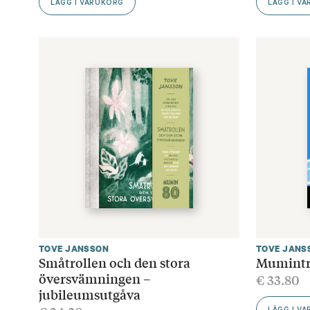
LÄGG I VARUKORG
LÄGG I V
TOVE JANSSON
TOVE JANS
Småtrollen och den stora
Mumintro
översvämningen –
€
33.80
jubileumsutgåva