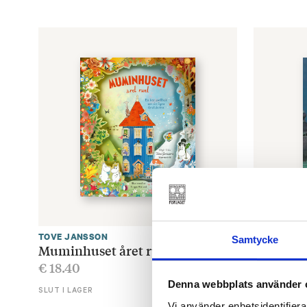
TOVE JANSSON
TOVE JANS
Samtycke
Muminhuset året runt
Skurken
€
18.40
€
25.80
Denna webbplats använder 
SLUT I LAGER
LÄGG I V
Vi använder enhetsidentifierar