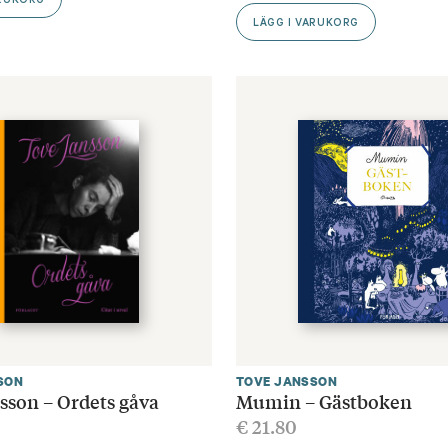
ARUKORG
LÄGG I VARUKORG
SON
TOVE JANSSON
sson – Ordets gåva
Mumin – Gästboken
€
21.80