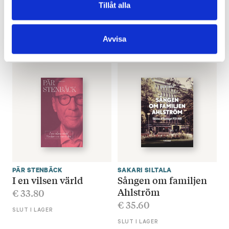
Spindlarnas
Den blå flammans
Tillåt alla
rekordbok
följe
€
25.80
€
29.80
Avvisa
SLUT I LAGER
SLUT I LAGER
PÄR STENBÄCK
SAKARI SILTALA
I en vilsen värld
Sången om familjen
Ahlström
€
33.80
€
35.60
SLUT I LAGER
SLUT I LAGER