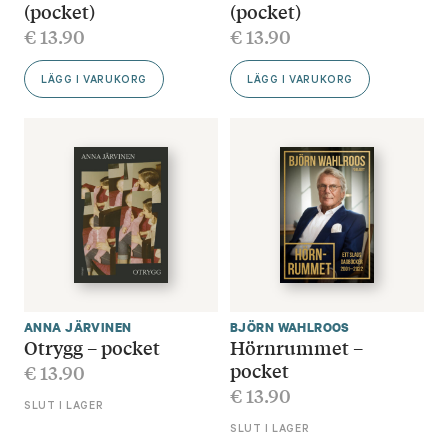
(pocket)
(pocket)
€
13.90
€
13.90
LÄGG I VARUKORG
LÄGG I VARUKORG
ANNA JÄRVINEN
BJÖRN WAHLROOS
Otrygg – pocket
Hörnrummet –
pocket
€
13.90
€
13.90
SLUT I LAGER
SLUT I LAGER