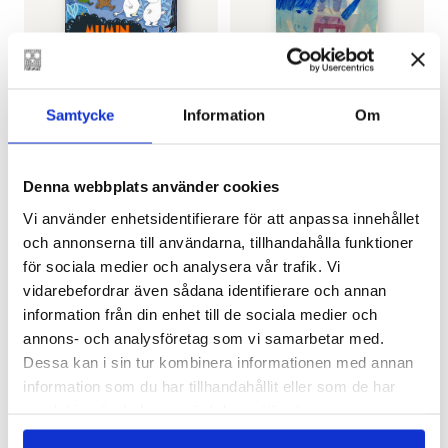
ELENA SELENA
,
TOVE
MARIKA MAIJALA
Samtycke
Information
Om
Spökponnyn
JANSSON
Mumin på kometjakt
€
25.80
€
20.40
Denna webbplats använder cookies
SLUT I LAGER
SLUT I LAGER
Vi använder enhetsidentifierare för att anpassa innehållet
och annonserna till användarna, tillhandahålla funktioner
för sociala medier och analysera vår trafik. Vi
vidarebefordrar även sådana identifierare och annan
information från din enhet till de sociala medier och
annons- och analysföretag som vi samarbetar med.
Dessa kan i sin tur kombinera informationen med annan
information som du har tillhandahållit eller som de har
samlat in när du har använt deras tjänster.
KATJA BARGUM
TED FORSSTRÖM