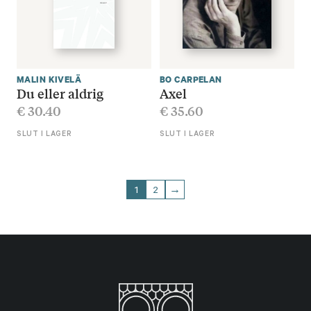
MALIN KIVELÄ
BO CARPELAN
Du eller aldrig
Axel
€
30.40
€
35.60
SLUT I LAGER
SLUT I LAGER
1
2
→