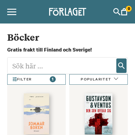
Skip
0
to
content
Böcker
Gratis frakt till Finland och Sverige!
1
POPULARITET
FILTER