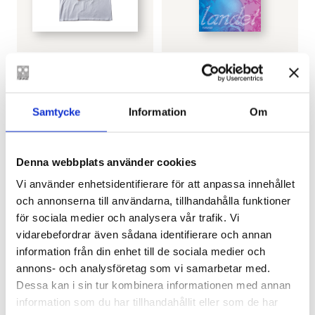
EDITH HAMMAR
HENNA JOHANSDOTTER
Homo Line – t-skjorta
Sömnlandet
€
25.00
€
25.40
Samtycke
Information
Om
SLUT I LAGER
LÄGG I VARUKORG
Denna webbplats använder cookies
Vi använder enhetsidentifierare för att anpassa innehållet
och annonserna till användarna, tillhandahålla funktioner
för sociala medier och analysera vår trafik. Vi
vidarebefordrar även sådana identifierare och annan
information från din enhet till de sociala medier och
annons- och analysföretag som vi samarbetar med.
Dessa kan i sin tur kombinera informationen med annan
MIMI ÅKESSON
,
LINDA
SANNA SOFIA VUORI
,
CARA
information som du har tillhandahållit eller som de har
BONDESTAM
KNUUTINEN