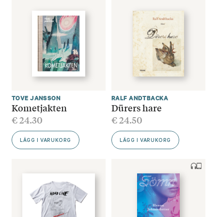
TOVE JANSSON
RALF ANDTBACKA
Kometjakten
Dürers hare
€
24.30
€
24.50
LÄGG I VARUKORG
LÄGG I VARUKORG