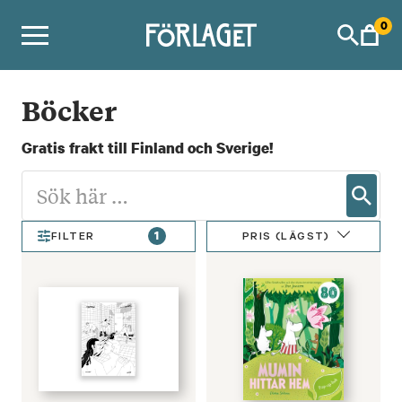
Skip
0
to
content
Böcker
Gratis frakt till Finland och Sverige!
1
PRIS (LÄGST)
FILTER