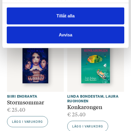
samlat in när du har använt deras tjänster.
Här är alla andra
Lejon kommer
€
25.40
€
25.40
Tillåt alla
SLUT I LAGER
LÄGG I VARUKORG
Avvisa
SIIRI ENORANTA
LINDA BONDESTAM
,
LAURA
Stormsommar
RUOHONEN
Konkarongen
€
25.40
€
25.40
LÄGG I VARUKORG
LÄGG I VARUKORG