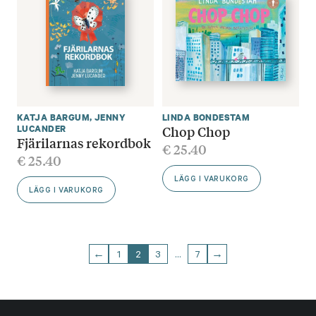
KATJA BARGUM
,
JENNY
LINDA BONDESTAM
Chop Chop
LUCANDER
Fjärilarnas rekordbok
€
25.40
€
25.40
LÄGG I VARUKORG
LÄGG I VARUKORG
←
1
2
3
…
7
→