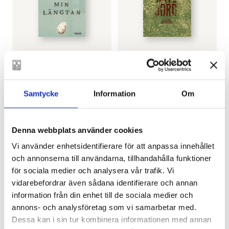
ANN-LUISE BERTELL
MARIA TURTSCHANINOFF
Vänd om min längtan
Arvejord (pocket)
(pocket)
€
13.90
€
13.90
Samtycke
Information
Om
LÄGG I VARUKORG
LÄGG I VARUKORG
Denna webbplats använder cookies
Vi använder enhetsidentifierare för att anpassa innehållet
och annonserna till användarna, tillhandahålla funktioner
för sociala medier och analysera vår trafik. Vi
vidarebefordrar även sådana identifierare och annan
information från din enhet till de sociala medier och
annons- och analysföretag som vi samarbetar med.
Dessa kan i sin tur kombinera informationen med annan