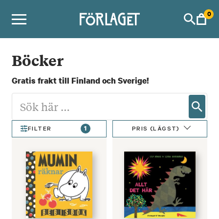
Skip
0
to
content
Böcker
Gratis frakt till Finland och Sverige!
1
PRIS (LÄGST)
FILTER