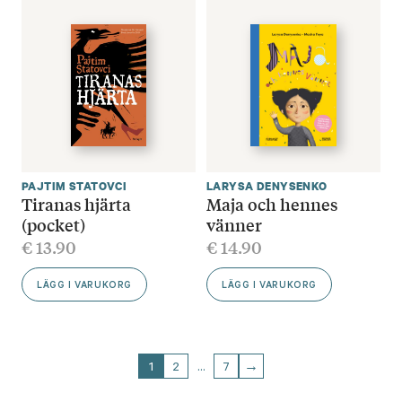
PAJTIM STATOVCI
LARYSA DENYSENKO
Tiranas hjärta
Maja och hennes
(pocket)
vänner
€
13.90
€
14.90
LÄGG I VARUKORG
LÄGG I VARUKORG
1
2
…
7
→