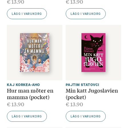
€
13.90
€
13.90
LÄGG I VARUKORG
LÄGG I VARUKORG
KAJ KORKEA-AHO
PAJTIM STATOVCI
Hur man möter en
Min katt Jugoslavien
mamma (pocket)
(pocket)
€
13.90
€
13.90
LÄGG I VARUKORG
LÄGG I VARUKORG