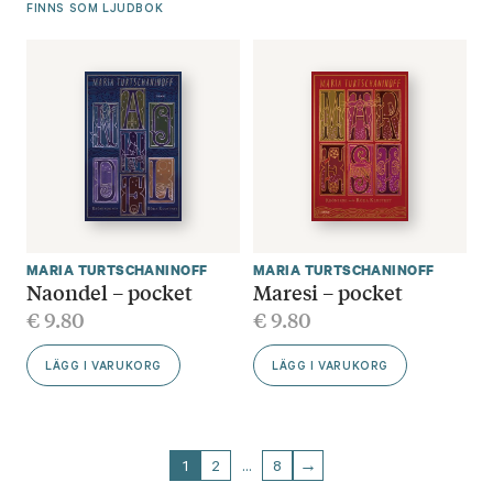
FINNS SOM LJUDBOK
MARIA TURTSCHANINOFF
MARIA TURTSCHANINOFF
Naondel – pocket
Maresi – pocket
€
9.80
€
9.80
LÄGG I VARUKORG
LÄGG I VARUKORG
1
2
…
8
→