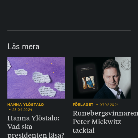
Läs mera
HANNA YLÖSTALO
FÖRLAGET
07.02.2024
23.04.2024
Runebergsvinnare
Hanna Ylöstalo:
Peter Mickwitz
Vad ska
tacktal
presidenten läsa?