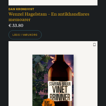
DAN KRONQVIST
Wenzel Hagelstam – En antikhandlares
memoarer
€
33.80
LÄGG I VARUKORG