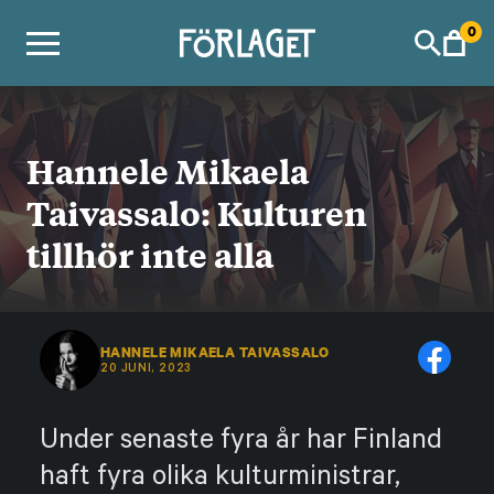
Skip
0
to
content
Hannele Mikaela
Taivassalo: Kulturen
tillhör inte alla
HANNELE MIKAELA TAIVASSALO
20 JUNI, 2023
Under senaste fyra år har Finland
haft fyra olika kulturministrar,