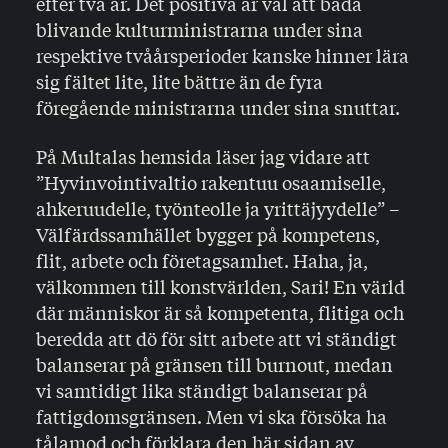
efter två år. Det positiva är väl att båda
blivande kulturministrarna under sina
respektive tvåårsperioder kanske hinner lära
sig fältet lite, lite bättre än de fyra
föregående ministrarna under sina snuttar.
På Multalas hemsida läser jag vidare att
”Hyvinvointivaltio rakentuu osaamiselle,
ahkeruudelle, työnteolle ja yrittäjyydelle” –
Välfärdssamhället bygger på kompetens,
flit, arbete och företagsamhet. Haha, ja,
välkommen till konstvärlden, Sari! En värld
där människor är så kompetenta, flitiga och
beredda att dö för sitt arbete att vi ständigt
balanserar på gränsen till burnout, medan
vi samtidigt lika ständigt balanserar på
fattigdomsgränsen. Men vi ska försöka ha
tålamod och förklara den här sidan av