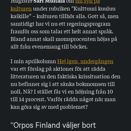
magister
om
sin syn på
Sari Multala
kulturen
under rubriken ”Kulttuuri kuuluu
kaikille” – kulturen tillhör alla. Gott så, men
samtidigt har vi nu ett regeringsprogram
framför oss som talar ett helt annat språk.
Bland annat skall momsprocenten höjas på
allt från evenemang till böcker.
I min aprilkolumn
Hej igen, undergången
var ett förslag på aktioner för att rädda
litteraturen ur den faktiska krissituation den
nu befinner sig i att sänka bokmomsen till
noll. Nå? I stället får vi en höjning från 10
till 14 procent. Varför rädda något när man
kan göra sig av med problemet?
Orpos Finland väljer bort