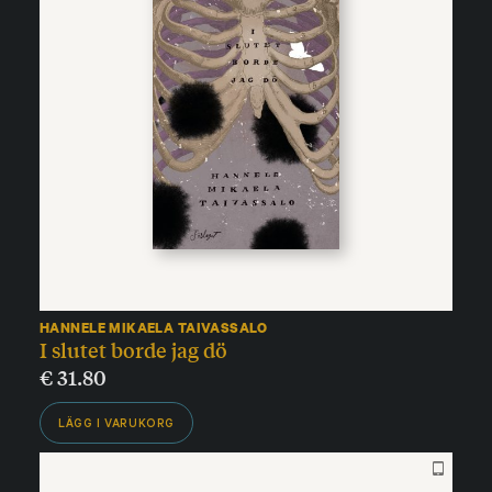
HANNELE MIKAELA TAIVASSALO
I slutet borde jag dö
€
31.80
LÄGG I VARUKORG