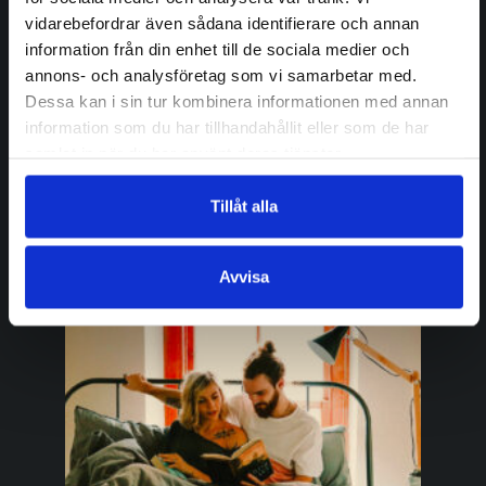
vidarebefordrar även sådana identifierare och annan
information från din enhet till de sociala medier och
annons- och analysföretag som vi samarbetar med.
Dessa kan i sin tur kombinera informationen med annan
HANNELE MIKAELA TAIVASSALO
27.01.2023
information som du har tillhandahållit eller som de har
Hannele Mikaela Taivassalo –
samlat in när du har använt deras tjänster.
Utdrag ur Det förflutna
återvänder
Tillåt alla
Avvisa