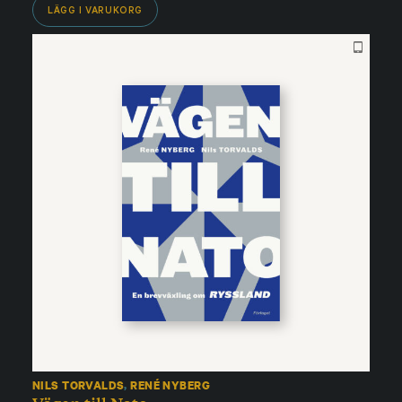
LÄGG I VARUKORG
NILS TORVALDS
,
RENÉ NYBERG