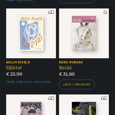
FINNS SOM E-BOK
MALIN KIVELÄ
KOKO HUBARA
Hjärtat
Bechi
€
25.90
€
31.80
FINNS SOM LJUD- OCH E-BOK
LÄGG I VARUKORG