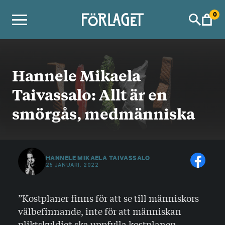
Skip
0
to
content
Hannele Mikaela
Taivassalo: Allt är en
smörgås, medmänniska
HANNELE MIKAELA TAIVASSALO
25 JANUARI, 2022
”Kostplaner finns för att se till människors
välbefinnande, inte för att människan
pliktskyldigt ska uppfylla kostplanen.