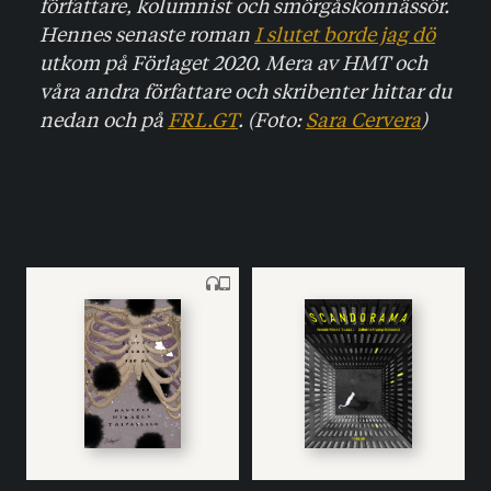
författare, kolumnist och smörgåskonnässör.
Hennes senaste roman
I slutet borde jag dö
utkom på Förlaget 2020. Mera av HMT och
våra andra författare och skribenter hittar du
nedan och på
FRL.GT
. (Foto:
Sara Cervera
)