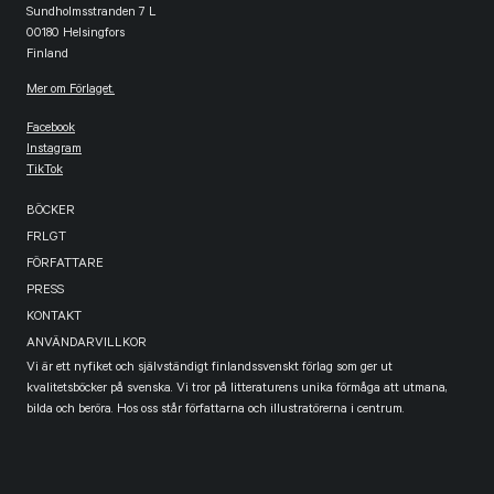
Sundholmsstranden 7 L
00180 Helsingfors
Finland
Mer om Förlaget.
Facebook
Instagram
TikTok
BÖCKER
FRLGT
FÖRFATTARE
PRESS
KONTAKT
ANVÄNDARVILLKOR
Vi är ett nyfiket och självständigt finlandssvenskt förlag som ger ut
kvalitetsböcker på svenska. Vi tror på litteraturens unika förmåga att utmana,
bilda och beröra. Hos oss står författarna och illustratörerna i centrum.