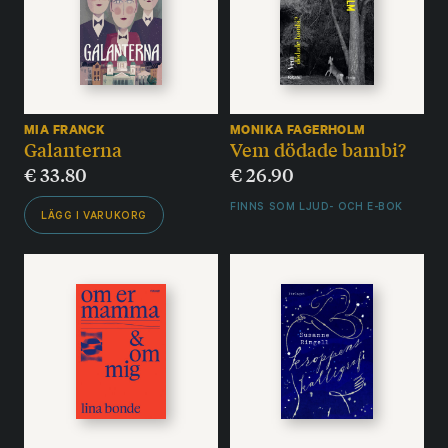
MIA FRANCK
MONIKA FAGERHOLM
Galanterna
Vem dödade bambi?
€
33.80
€
26.90
FINNS SOM LJUD- OCH E-BOK
LÄGG I VARUKORG