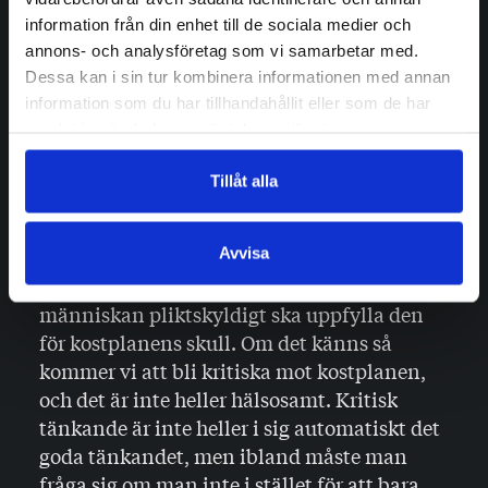
information från din enhet till de sociala medier och
… men ibland måste man fråga
annons- och analysföretag som vi samarbetar med.
sig om man inte i stället för att
Dessa kan i sin tur kombinera informationen med annan
information som du har tillhandahållit eller som de har
bara tacka och svälja borde
samlat in när du har använt deras tjänster.
fråga efter en smörgås.
Tillåt alla
Samhället är till för oss människor, det är
inte människan som är till för det.
Avvisa
Kostplaner finns för att se till människors
välbefinnande, aldrig någonsin bara för att
människan pliktskyldigt ska uppfylla den
för kostplanens skull. Om det känns så
kommer vi att bli kritiska mot kostplanen,
och det är inte heller hälsosamt. Kritisk
tänkande är inte heller i sig automatiskt det
goda tänkandet, men ibland måste man
fråga sig om man inte i stället för att bara