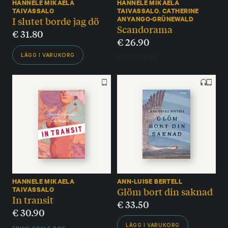
HANNELE MIKAELA
HANNELE MIKAELA
TAIVASSALO
TAIVASSALO
,
CATHERINE
I slutet borde jag dö
ANYANGO-GRÜNEWALD
Scandorama
€
31.80
€
26.90
LÄGG I VARUKORG
SLUT I LAGER
HANNELE MIKAELA
ANN-LUISE BERTELL
Glöm bort din saknad
TAIVASSALO
In transit
€
33.50
€
30.90
LÄGG I VARUKORG