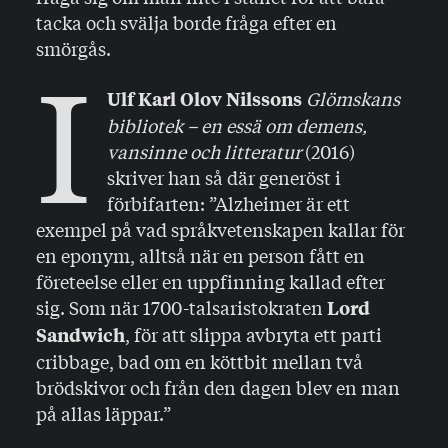
tacka och svälja borde fråga efter en
smörgås.
I
Glömskans
Ulf Karl Olov Nilssons
bibliotek – en essä om demens,
vansinne och litteratur
(2016)
skriver han så där generöst i
förbifarten: ”Alzheimer är ett
exempel på vad språkvetenskapen kallar för
en eponym, alltså när en person fått en
företeelse eller en uppfinning kallad efter
sig. Som när 1700-talsaristokraten
Lord
, för att slippa avbryta ett parti
Sandwich
cribbage, bad om en köttbit mellan två
brödskivor och från den dagen blev en man
på allas läppar.”