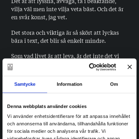
Det är att lyssna, avväga, ta i beaktande,
vilja väl men inte vilja veta bäst. Och det är
en svår konst, jag vet.
Det stora och viktiga är så skört att lyckas
bära i text, det blir så enkelt mindre.
Som vad livet är att leva, är det inte det vi
hela tiden vill tala om? Som vad de hungriga
blickarna i världslitteraturen ser, eller vad vi
ser när vi läser om brödets historia och
Samtycke
Information
Om
bygger på vår kunskap med smör och pålägg.
Vi är människor, vi vill sväva mellan det
enkla och utveckling, sträva mot en balans
Denna webbplats använder cookies
mellan samstämmighet och opposition. En
Vi använder enhetsidentifierare för att anpassa innehållet
balans mellan samhällets mönster och
och annonserna till användarna, tillhandahålla funktioner
individens välbefinnande.
för sociala medier och analysera vår trafik. Vi
vidarebefordrar även sådana identifierare och annan