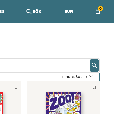
0
SS
SÖK
EUR
PRIS (LÄGST)