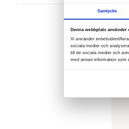
Samtycke
Denna webbplats använder 
Vi använder enhetsidentifierar
sociala medier och analysera 
KAJ KOR
ZOO! #
till de sociala medier och a
€
21.9
med annan information som du 
FINNS SO