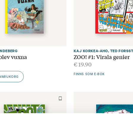
INDEBERG
KAJ KORKEA-AHO
,
TED FORSS
 blev vuxna
ZOO! #1: Virala genier
0
€
19.90
FINNS SOM E-BOK
 VARUKORG