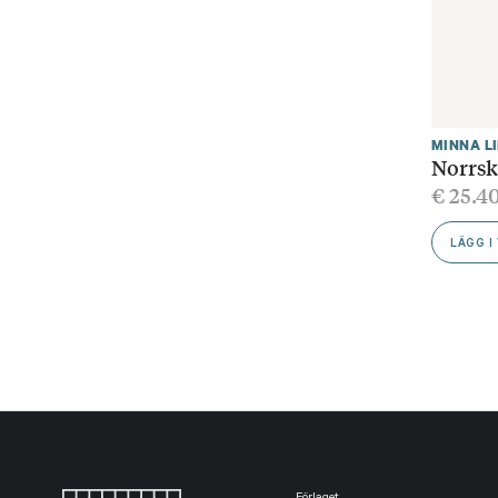
MINNA L
Norrsk
€
25.4
LÄGG I