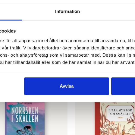
Information
cookies
e för att anpassa innehållet och annonserna till användarna, tillh
vår trafik. Vi vidarebefordrar även sådana identifierare och anna
KEA-AHO
,
TED FORSSTRÖM
MONICA VIKSTRÖM-JOKELA
3: Kärlek plz
Lita på mig
nnons- och analysföretag som vi samarbetar med. Dessa kan i sin
0
€
21.90
har tillhandahållit eller som de har samlat in när du har använt 
M E-BOK
FINNS SOM LJUD- OCH E-BOK
Avvisa