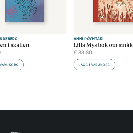
INDEBERG
ANNI PÖYHTÄRI
en i skallen
Lilla Mys bok om småk
0
€
33.80
 VARUKORG
LÄGG I VARUKORG