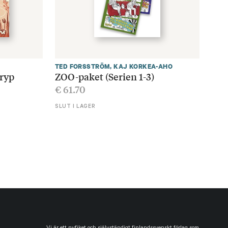
TED FORSSTRÖM
,
KAJ KORKEA-AHO
ryp
ZOO-paket (Serien 1-3)
€
61.70
SLUT I LAGER