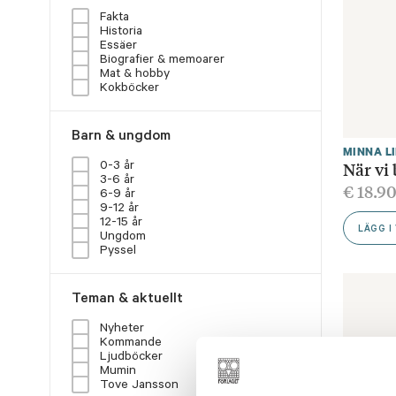
Fakta
Historia
Essäer
Biografier & memoarer
Mat & hobby
Kokböcker
Barn & ungdom
MINNA L
När vi
0-3 år
3-6 år
€
18.9
6-9 år
9-12 år
12-15 år
LÄGG I
Ungdom
Pyssel
Teman & aktuellt
Nyheter
Kommande
Ljudböcker
Mumin
Tove Jansson