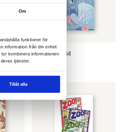
Om
andahålla funktioner för
n information från din enhet
JULIA WICKHOLM
Olivia för alltid
 tur kombinera informationen
€
22.90
deras tjänster.
FINNS SOM E-BOK
Tillåt alla