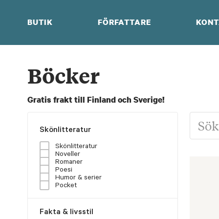
Skip
to
BUTIK
FÖRFATTARE
KONT
content
Böcker
Gratis frakt till Finland och Sverige!
Skönlitteratur
Skönlitteratur
Noveller
Romaner
Poesi
Humor & serier
Pocket
Fakta & livsstil