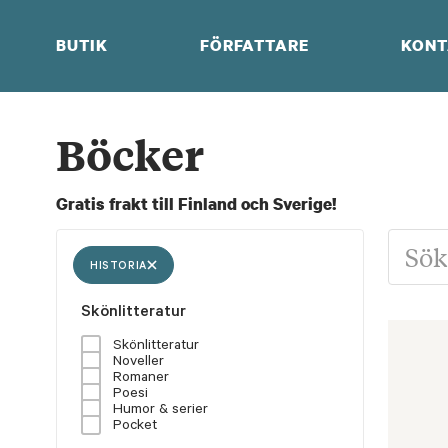
Skip
to
BUTIK
FÖRFATTARE
KONT
content
Böcker
Gratis frakt till Finland och Sverige!
HISTORIA
Skönlitteratur
Skönlitteratur
Noveller
Romaner
Poesi
Humor & serier
Pocket