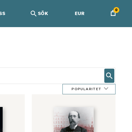
0
SS
SÖK
EUR
POPULARITET