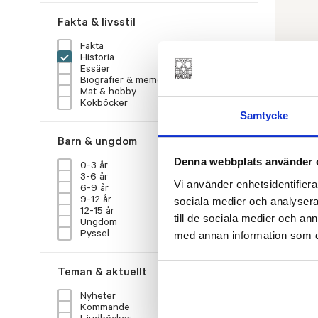
Fakta & livsstil
Fakta
Historia
Essäer
Biografier & memoarer
Mat & hobby
Kokböcker
Samtycke
RENÉ NY
Mellan
Barn & ungdom
€
31.8
Denna webbplats använder 
0-3 år
3-6 år
Vi använder enhetsidentifierar
LÄGG I
6-9 år
9-12 år
sociala medier och analysera 
12-15 år
till de sociala medier och a
Ungdom
Pyssel
med annan information som du 
Teman & aktuellt
Nyheter
Kommande