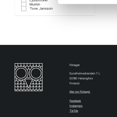
Ljudböcker
Mumin
Tove Jansson
Förlaget
Sundholmsstranden 7 L
00180 Helsingfors
Finland
Mer om Förlaget.
Facebook
Instagram
TikTok