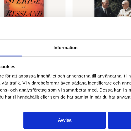
Information
BERG
HANNU RAUTKALLIO
 Sverige och Ryssland
Wallenberg och Finlan
0
€
35.60
cookies
SLUT I LAGER
e för att anpassa innehållet och annonserna till användarna, tillh
 VARUKORG
vår trafik. Vi vidarebefordrar även sådana identifierare och anna
nnons- och analysföretag som vi samarbetar med. Dessa kan i sin
har tillhandahållit eller som de har samlat in när du har använt 
Avvisa