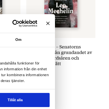
Om
ELISABETH STUBB
d
Leo Mechelin – Senatorns
livshistoria från grundandet av
Nokia till ofärdsåren och
kvinnlig rösträtt
andahålla funktioner för
€
26.00
n information från din enhet
 tur kombinera informationen
SLUT I LAGER
deras tjänster.
Tillåt alla