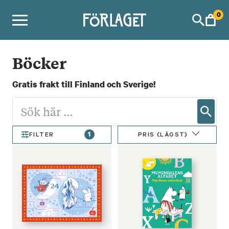
Skip
0
to
content
Böcker
Gratis frakt till Finland och Sverige!
1
PRIS (LÄGST)
FILTER