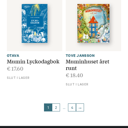
OTAVA
TOVE JANSSON
Mumin Lyckodagbok
Muminhuset året
runt
€
17.60
€
18.40
SLUT I LAGER
SLUT I LAGER
1
2
…
4
→