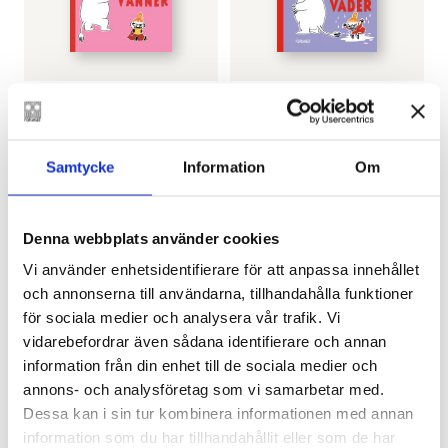
Mumin och Lilla My
TOVE JANSSON
Mumin och Lilla My
upptäcker: Vilket
upptäcker: Familj och
väder
vänner
€
9.80
Samtycke
Information
Om
€
9.80
LÄGG I VARUKORG
LÄGG I VARUKORG
Denna webbplats använder cookies
Vi använder enhetsidentifierare för att anpassa innehållet
och annonserna till användarna, tillhandahålla funktioner
för sociala medier och analysera vår trafik. Vi
vidarebefordrar även sådana identifierare och annan
information från din enhet till de sociala medier och
annons- och analysföretag som vi samarbetar med.
Dessa kan i sin tur kombinera informationen med annan
information som du har tillhandahållit eller som de har