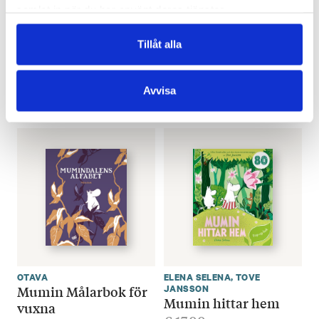
samlat in när du har använt deras tjänster.
TOVE JANSSON
SEBASTIAN BACKMAN
Mumin och Lilla My
Mumin och Lilla My
Tillåt alla
upptäcker: Lekar
upptäcker: Matdags
€
9.80
€
9.80
Avvisa
LÄGG I VARUKORG
LÄGG I VARUKORG
OTAVA
ELENA SELENA
,
TOVE
Mumin Målarbok för
JANSSON
Mumin hittar hem
vuxna