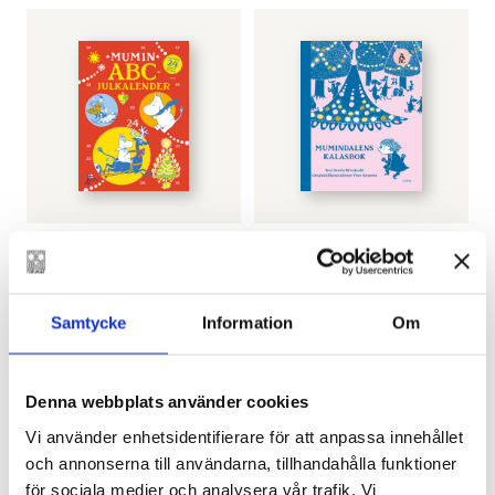
OTAVA
OTAVA
Mumin Julkalender
Mumindalens
med pysselböcker
Kalasbok
€
27.20
€
27.95
Samtycke
Information
Om
SLUT I LAGER
SLUT I LAGER
Denna webbplats använder cookies
Vi använder enhetsidentifierare för att anpassa innehållet
och annonserna till användarna, tillhandahålla funktioner
för sociala medier och analysera vår trafik. Vi