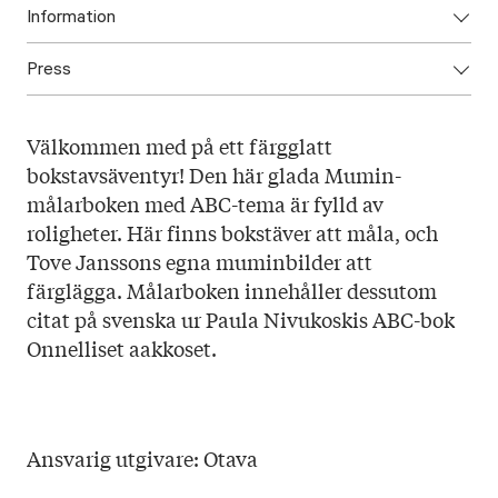
Information
Press
ISBN: 9789511420804
Utgivningsår: 2021
Ladda ned högupplöst omslag här!
Titel: Mumindalens alfabet målarbok
Välkommen med på ett färgglatt
Språk: Svenska
bokstavsäventyr! Den här glada Mumin-
Sidantal: 32
målarboken med ABC-tema är fylld av
Format: Häftad
roligheter. Här finns bokstäver att måla, och
Tove Janssons egna muminbilder att
färglägga. Målarboken innehåller dessutom
citat på svenska ur Paula Nivukoskis ABC-bok
Onnelliset aakkoset.
Ansvarig utgivare: Otava