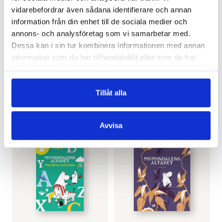
vidarebefordrar även sådana identifierare och annan
information från din enhet till de sociala medier och
annons- och analysföretag som vi samarbetar med.
Dessa kan i sin tur kombinera informationen med annan
OTAVA
OTAVA
information som du har tillhandahållit eller som de har
Mumin
Mumin
samlat in när du har använt deras tjänster.
Anteckningsbok
Anteckningsbok
(grön)
(orange)
Tillåt alla
€
17.60
€
17.60
SLUT I LAGER
SLUT I LAGER
Avvisa