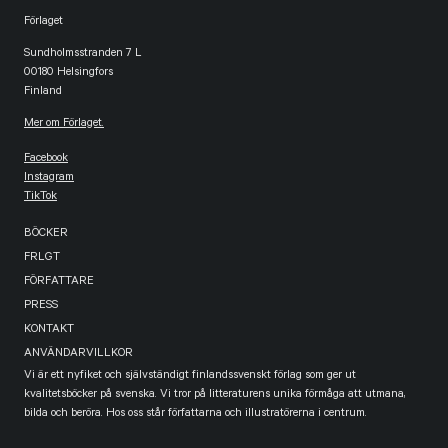
Förlaget
Sundholmsstranden 7 L
00180 Helsingfors
Finland
Mer om Förlaget.
Facebook
Instagram
TikTok
BÖCKER
FRLGT
FÖRFATTARE
PRESS
KONTAKT
ANVÄNDARVILLKOR
Vi är ett nyfiket och självständigt finlandssvenskt förlag som ger ut
kvalitetsböcker på svenska. Vi tror på litteraturens unika förmåga att utmana,
bilda och beröra. Hos oss står författarna och illustratörerna i centrum.