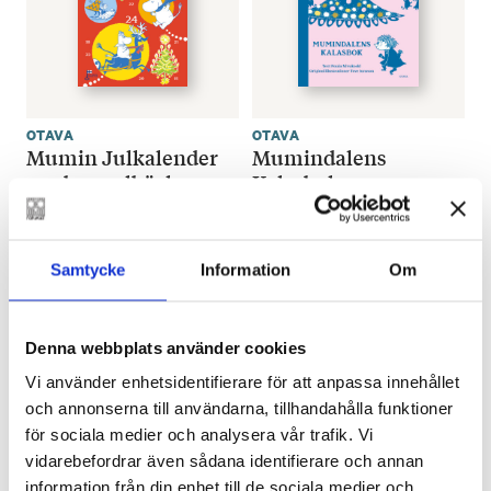
OTAVA
OTAVA
Mumin Julkalender
Mumindalens
med pysselböcker
Kalasbok
€
27.20
€
27.95
SLUT I LAGER
SLUT I LAGER
Samtycke
Information
Om
Denna webbplats använder cookies
Vi använder enhetsidentifierare för att anpassa innehållet
och annonserna till användarna, tillhandahålla funktioner
för sociala medier och analysera vår trafik. Vi
vidarebefordrar även sådana identifierare och annan
information från din enhet till de sociala medier och