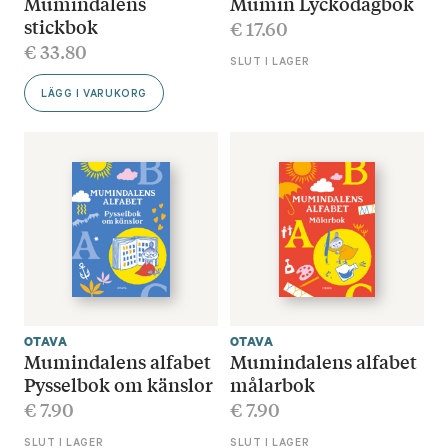
Mumindalens
Mumin Lyckodagbok
stickbok
€
17.60
€
33.80
SLUT I LAGER
LÄGG I VARUKORG
OTAVA
OTAVA
Mumindalens alfabet
Mumindalens alfabet
Pysselbok om känslor
målarbok
€
7.90
€
7.90
SLUT I LAGER
SLUT I LAGER