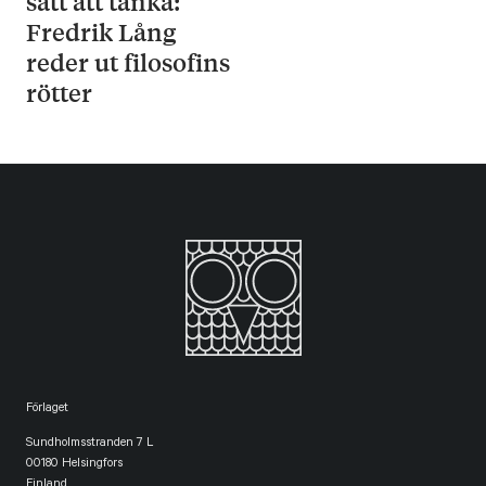
sätt att tänka:
Fredrik Lång
reder ut filosofins
rötter
Förlaget
Sundholmsstranden 7 L
00180 Helsingfors
Finland