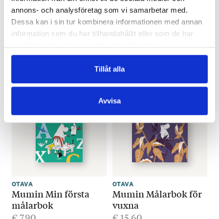
OTAVA
OTAVA
annons- och analysföretag som vi samarbetar med.
Mumin
Mumin
Dessa kan i sin tur kombinera informationen med annan
Anteckningsbok
Anteckningsbok
information som du har tillhandahållit eller som de har
(grön)
(orange)
samlat in när du har använt deras tjänster.
€
17.60
€
17.60
Tillåt alla
SLUT I LAGER
SLUT I LAGER
Avvisa
OTAVA
OTAVA
Mumin Min första
Mumin Målarbok för
målarbok
vuxna
€
7.90
€
15.60