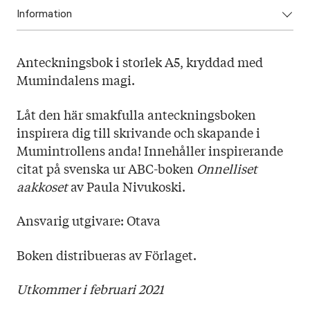
Information
ISBN: 9789511438731
Anteckningsbok i storlek A5, kryddad med
Utgivningsår: 2022
Mumindalens magi.
Titel: Mumin Anteckningsbok (grön)
Språk: Svenska
Låt den här smakfulla anteckningsboken
Sidantal: 192
inspirera dig till skrivande och skapande i
Format: Kartonnage
Mumintrollens anda! Innehåller inspirerande
citat på svenska ur ABC-boken
Onnelliset
aakkoset
av Paula Nivukoski.
Ansvarig utgivare: Otava
Boken distribueras av Förlaget.
Utkommer i februari 2021