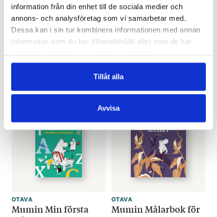
information från din enhet till de sociala medier och
annons- och analysföretag som vi samarbetar med.
OTAVA
OTAVA
Dessa kan i sin tur kombinera informationen med annan
Mumin
Mumin
information som du har tillhandahållit eller som de har
Anteckningsbok
Anteckningsbok
samlat in när du har använt deras tjänster.
(grön)
(orange)
€
17.60
€
17.60
Tillåt alla
SLUT I LAGER
SLUT I LAGER
Avvisa
OTAVA
OTAVA
Mumin Min första
Mumin Målarbok för