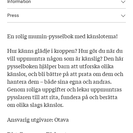
Information
Press
ISBN: 9789511420644
Utgivningsår: 2021
Ladda ned högupplöst omslag här!
Titel: Mumindalens alfabet En pysselbok om känslor
En rolig mumin-pysselbok med känslotema!
Språk: Svenska
Sidantal: 32
Hur känns glädje i kroppen? Hur gör du när du
Format:
vill uppmuntra någon som är känslig? Den här
pysselboken hjälper barn att utforska olika
känslor, och bli bättre på att prata om dem och
hantera dem – både sina egna och andras.
Genom roliga uppgifter och lekar uppmuntras
pysslaren till att rita, fundera på och berätta
om olika slags känslor.
Ansvarig utgivare: Otava