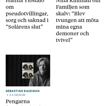
Hanna Ylöstalo
Nina Kihlman om
om
Familjen som
pseudotvillingar,
skalv: “Blev
sorg och saknad i
tvungen att möta
“Solårens slut”
mina egna
demoner och
tvivel”
SEBASTIAN BACKMAN
04.08.2026
Pengarna