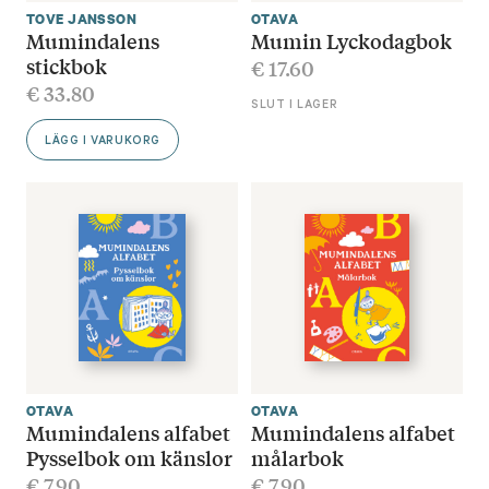
TOVE JANSSON
OTAVA
Mumindalens
Mumin Lyckodagbok
stickbok
€
17.60
€
33.80
SLUT I LAGER
LÄGG I VARUKORG
OTAVA
OTAVA
Mumindalens alfabet
Mumindalens alfabet
Pysselbok om känslor
målarbok
€
7.90
€
7.90