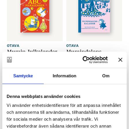
OTAVA
OTAVA
Mumin Julkalender
Mumindalens
med pysselböcker
Kalasbok
€
27.20
€
27.95
Samtycke
Information
Om
SLUT I LAGER
SLUT I LAGER
Denna webbplats använder cookies
Vi använder enhetsidentifierare för att anpassa innehållet
och annonserna till användarna, tillhandahålla funktioner
för sociala medier och analysera vår trafik. Vi
vidarebefordrar även sådana identifierare och annan