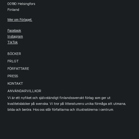
00180 Helsingfors
Finland
Mer om Förlaget.
Facebook
Instagram
TikTok
BÖCKER
FRLGT
FÖRFATTARE
PRESS
KONTAKT
ANVÄNDARVILLKOR
Vi är ett nyfiket och självständigt finlandssvenskt förlag som ger ut
kvalitetsböcker på svenska. Vi tror på litteraturens unika förmåga att utmana,
bilda och beröra. Hos oss står författarna och illustratörerna i centrum.