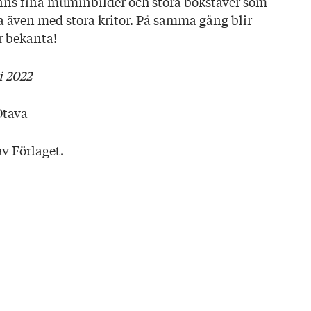
inns fina muminbilder och stora bokstäver som
̈gga även med stora kritor. På samma gång blir
r bekanta!
i 2022
Otava
v Förlaget.