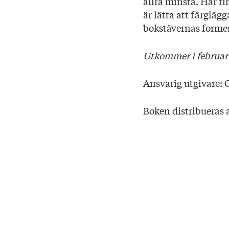
allra minsta. Här f
Sidantal: 32
är lätta att färgla
Format: Häftad
bokstävernas forme
Utkommer i februar
Ansvarig utgivare: 
Boken distribueras a