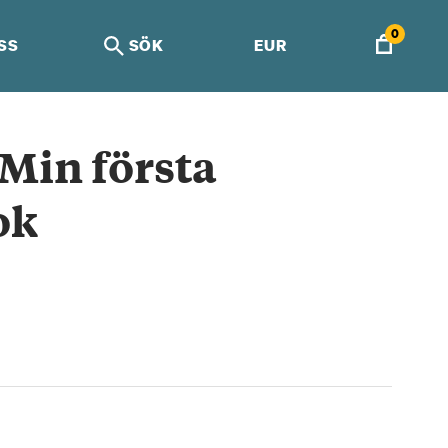
0
SS
SÖK
EUR
in första
ok