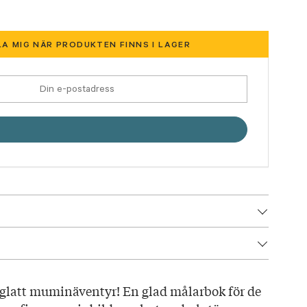
A MIG NÄR PRODUKTEN FINNS I LAGER
4
lag här!
sta målarbok
rgglatt muminäventyr! En glad målarbok för de