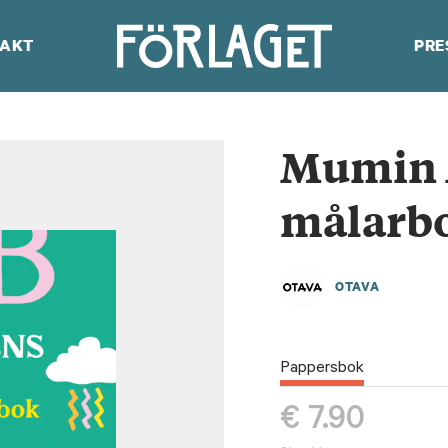
AKT
PRE
Mumin M
målarb
OTAVA
Pappersbok
€
7.90