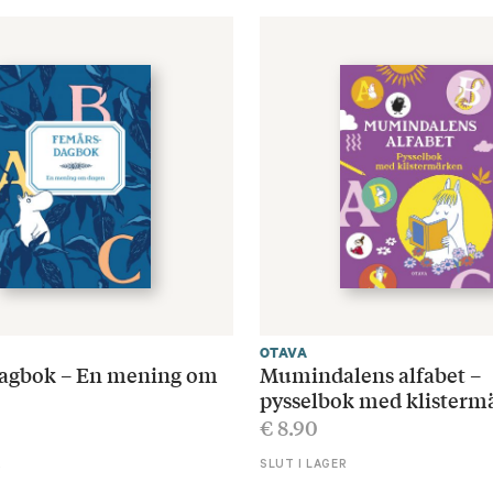
OTAVA
agbok – En mening om
Mumindalens alfabet –
pysselbok med klisterm
€
8.90
R
SLUT I LAGER