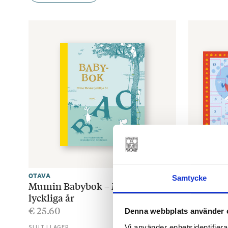
OTAVA
OTAVA
Samtycke
Mumin Babybok – Mina första
Mumin J
lyckliga år
€
6.30
€
25.60
Denna webbplats använder 
SLUT I LAGE
Vi använder enhetsidentifierar