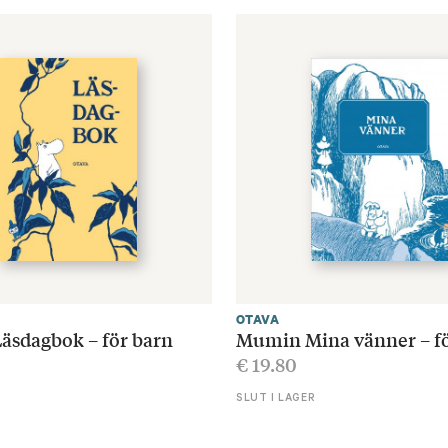
OTAVA
sdagbok – för barn
Mumin Mina vänner – f
€
19.80
R
SLUT I LAGER