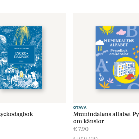
OTAVA
yckodagbok
Mumindalens alfabet Py
om känslor
€
7.90
R