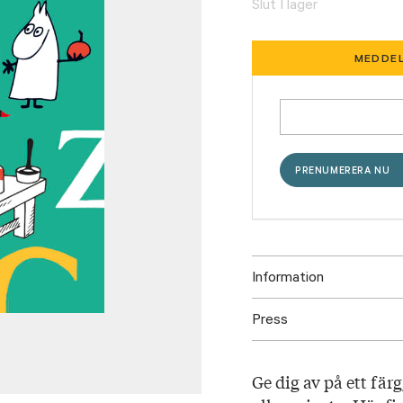
Slut I lager
MEDDEL
Information
Press
ISBN: 978951143872
Utgivningsår: 2022
Ladda ned högupplöst oms
Titel: Mumin Min för
Ge dig av på ett fä
Språk: Svenska