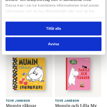
Dessa kan i sin tur kombinera informationen med annan
information som du har tillhandahållit eller som de har
TOVE JANSSON
TOVE JANSSON
samlat in när du har använt deras tjänster.
Mumintrollet –
Mumin och Lilla My
Samlade serier 1
upptäcker: Känslor
Tillåt alla
€
33.80
€
9.80
LÄGG I VARUKORG
LÄGG I VARUKORG
Avvisa
TOVE JANSSON
TOVE JANSSON
Mumin räknar
Mumin och Lilla My