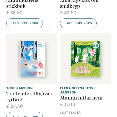
stickbok
småkryp
€
33.80
€
33.80
LÄGG I VARUKORG
LÄGG I VARUKORG
TOVE JANSSON
ELENA SELENA
,
TOVE
Trollvinter. Utgåva i
JANSSON
Mumin hittar hem
fyrfärg!
€
17.00
€
24.30
SLUT I LAGER