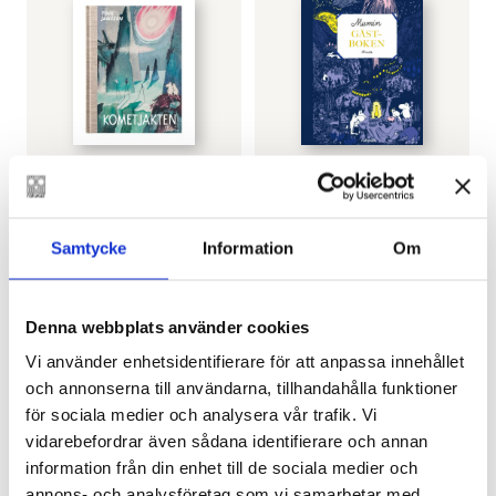
TOVE JANSSON
TOVE JANSSON
Kometjakten
Mumin – Gästboken
€
24.30
€
21.80
Samtycke
Information
Om
LÄGG I VARUKORG
LÄGG I VARUKORG
Denna webbplats använder cookies
Vi använder enhetsidentifierare för att anpassa innehållet
och annonserna till användarna, tillhandahålla funktioner
för sociala medier och analysera vår trafik. Vi
vidarebefordrar även sådana identifierare och annan
information från din enhet till de sociala medier och
annons- och analysföretag som vi samarbetar med.