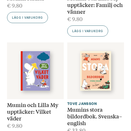
upptäcker: Familj och
€
9.80
vänner
€
9.80
LÄGG I VARUKORG
LÄGG I VARUKORG
Mumin och Lilla My
TOVE JANSSON
Mumins stora
upptäcker: Vilket
bildordbok. Svenska–
väder
english
€
9.80
€
33.80