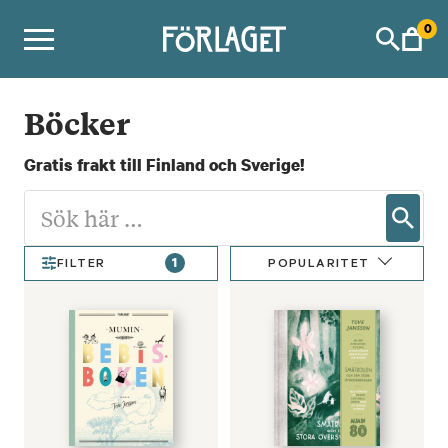
Skip
0
to
content
Böcker
Gratis frakt till Finland och Sverige!
1
POPULARITET
FILTER