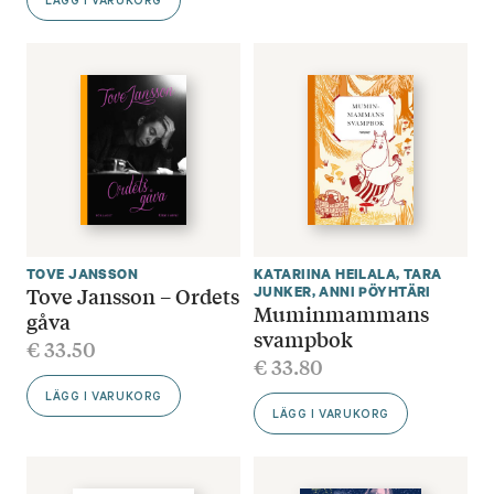
LÄGG I VARUKORG
TOVE JANSSON
KATARIINA HEILALA
,
TARA
Tove Jansson – Ordets
JUNKER
,
ANNI PÖYHTÄRI
Muminmammans
gåva
svampbok
€
33.50
€
33.80
LÄGG I VARUKORG
LÄGG I VARUKORG