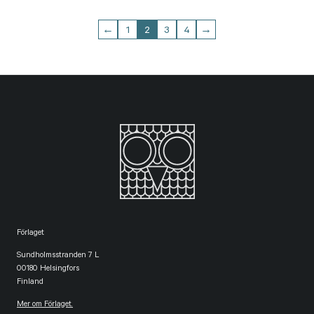
←
1
2
3
4
→
Förlaget
Sundholmsstranden 7 L
00180 Helsingfors
Finland
Mer om Förlaget.