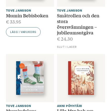
TOVE JANSSON
TOVE JANSSON
Mumin Bebisboken
Småtrollen och den
stora
€
33.95
översvämningen –
jubileumsutgåva
LÄGG I VARUKORG
€
24.30
SLUT I LAGER
TOVE JANSSON
ANNI PÖYHTÄRI
Mumindalens
Lilla Mys bok om