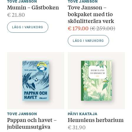
TOVE JANSSON
TOVE JANSSON
Mumin – Gästboken
Tove Jansson –
bokpaket med tio
€
21.80
skönlitterära verk
€
179.00
(
€
259.00
)
LÄGG I VARUKORG
LÄGG I VARUKORG
TOVE JANSSON
PÄIVI KAATAJA
Pappan och havet –
Hemulens herbarium
jubileumsutgåva
€
31.90