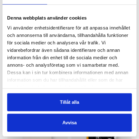
Denna webbplats använder cookies
Vi använder enhetsidentifierare för att anpassa innehållet
och annonserna till användarna, tillhandahålla funktioner
för sociala medier och analysera vår trafik. Vi
vidarebefordrar även sådana identifierare och annan
TOVE JANSSON
TOVE JANSSON
Mumin och Lilla My
Mumin och Lilla My
information från din enhet till de sociala medier och
upptäcker: Familj och
upptäcker: Känslor
annons- och analysföretag som vi samarbetar med.
vänner
€
9.80
Dessa kan i sin tur kombinera informationen med annan
€
9.80
information som du har tillhandahållit eller som de har
LÄGG I VARUKORG
samlat in när du har använt deras tjänster.
LÄGG I VARUKORG
Tillåt alla
Avvisa