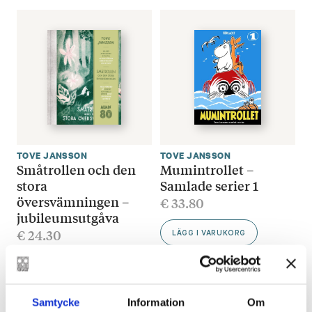
TOVE JANSSON
TOVE JANSSON
Småtrollen och den
Mumintrollet –
stora
Samlade serier 1
översvämningen –
€
33.80
jubileumsutgåva
€
24.30
LÄGG I VARUKORG
SLUT I LAGER
Samtycke
Information
Om