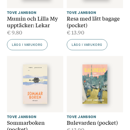
TOVE JANSSON
TOVE JANSSON
Mumin och Lilla My
Resa med lätt bagage
upptäcker: Lekar
(pocket)
€
9.80
€
13.90
LÄGG I VARUKORG
LÄGG I VARUKORG
TOVE JANSSON
TOVE JANSSON
Sommarboken
Bulevarden (pocket)
(pocket)
€
13.90