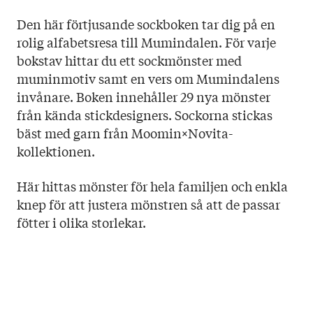
Språk: svenska
Sidantal: 174
Den här förtjusande sockboken tar dig på en
Format: Kartonnage
rolig alfabetsresa till Mumindalen. För varje
bokstav hittar du ett sockmönster med
muminmotiv samt en vers om Mumindalens
invånare. Boken innehåller 29 nya mönster
från kända stickdesigners. Sockorna stickas
bäst med garn från Moomin×Novita-
kollektionen.
Här hittas mönster för hela familjen och enkla
knep för att justera mönstren så att de passar
fötter i olika storlekar.