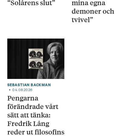
“Solårens slut”
mina egna
demoner och
tvivel”
SEBASTIAN BACKMAN
04.08.2026
Pengarna
förändrade vårt
sätt att tänka:
Fredrik Lång
reder ut filosofins