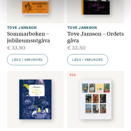
TOVE JANSSON
TOVE JANSSON
Sommarboken –
Tove Jansson – Ordets
jubileumsutgåva
gåva
€
33.80
€
33.50
LÄGG I VARUKORG
LÄGG I VARUKORG
REA