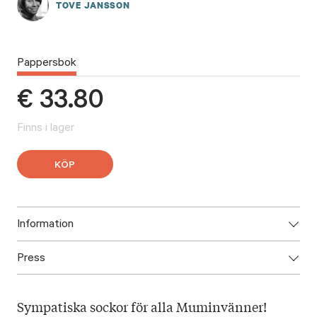
TOVE JANSSON
Pappersbok
€
33.80
Finns i lager
KÖP
Information
Press
ISBN: 9789523335875
Utgivningsår: 2022
Ladda ned högupplöst omslag här!
Titel: Mumindalens stickbok
Sympatiska sockor för alla Muminvänner!