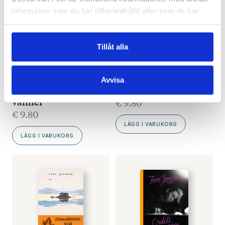
information som du har tillhandahållit eller som de har
samlat in när du har använt deras tjänster.
Tillåt alla
TOVE JANSSON
TOVE JANSSON
Mumin och Lilla My
Mumin och Lilla My
Avvisa
upptäcker: Familj och
upptäcker: Känslor
vänner
€
9.80
€
9.80
LÄGG I VARUKORG
LÄGG I VARUKORG