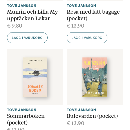
TOVE JANSSON
TOVE JANSSON
Mumin och Lilla My
Resa med lätt bagage
upptäcker: Lekar
(pocket)
€
9.80
€
13.90
LÄGG I VARUKORG
LÄGG I VARUKORG
TOVE JANSSON
TOVE JANSSON
Sommarboken
Bulevarden (pocket)
(pocket)
€
13.90
€
13.90