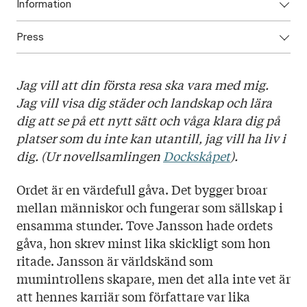
Information
Press
ISBN: 9789523334571
Utgivningsår: 2022
Ladda ned högupplöst omslag här!
Titel: Tove Jansson - Ordets gåva
Jag vill att din första resa ska vara med mig.
Språk: Svenska
Jag vill visa dig städer och landskap och lära
Sidantal: 500
dig att se på ett nytt sätt och våga klara dig på
Format: Kartonnage
platser som du inte kan utantill, jag vill ha liv i
Omslag: Linnéa Sjöholm
dig. (Ur novellsamlingen
Dockskåpet
).
Ordet är en värdefull gåva. Det bygger broar
mellan människor och fungerar som sällskap i
ensamma stunder. Tove Jansson hade ordets
gåva, hon skrev minst lika skickligt som hon
ritade. Jansson är världskänd som
mumintrollens skapare, men det alla inte vet är
att hennes karriär som författare var lika