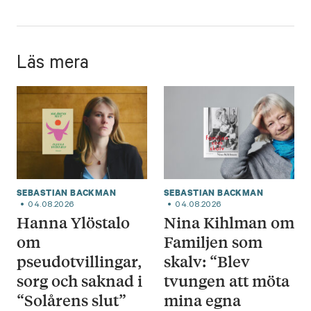
Läs mera
SEBASTIAN BACKMAN
SEBASTIAN BACKMAN
04.08.2026
04.08.2026
Hanna Ylöstalo
Nina Kihlman om
om
Familjen som
pseudotvillingar,
skalv: “Blev
sorg och saknad i
tvungen att möta
“Solårens slut”
mina egna