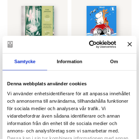
Samtycke
Information
Om
TOVE JANSSON
TOVE JANSSON
Småtrollen och den
Mumintrollet –
stora
Samlade serier 1
översvämningen –
€
33.80
Denna webbplats använder cookies
jubileumsutgåva
Vi använder enhetsidentifierare för att anpassa innehållet
€
24.30
LÄGG I VARUKORG
och annonserna till användarna, tillhandahålla funktioner
för sociala medier och analysera vår trafik. Vi
SLUT I LAGER
vidarebefordrar även sådana identifierare och annan
information från din enhet till de sociala medier och
annons- och analysföretag som vi samarbetar med.
Dessa kan i sin tur kombinera informationen med annan