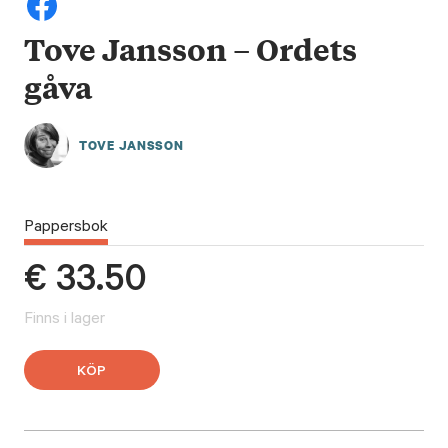
Tove Jansson – Ordets
gåva
TOVE JANSSON
Pappersbok
€
33.50
Finns i lager
KÖP