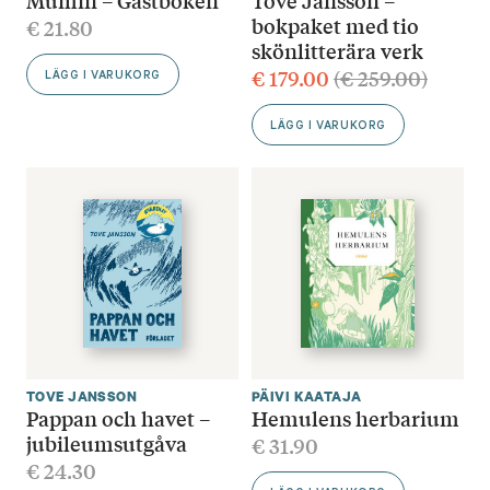
Mumin – Gästboken
Tove Jansson –
bokpaket med tio
€
21.80
skönlitterära verk
€
179.00
(
€
259.00
)
LÄGG I VARUKORG
LÄGG I VARUKORG
TOVE JANSSON
PÄIVI KAATAJA
Pappan och havet –
Hemulens herbarium
jubileumsutgåva
€
31.90
€
24.30