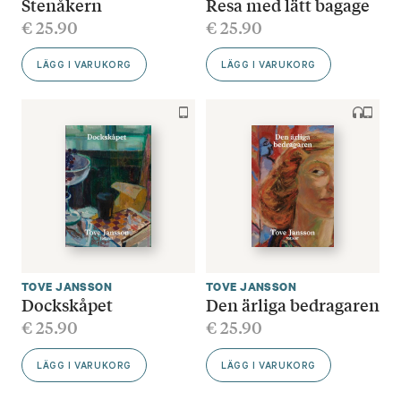
Stenåkern
Resa med lätt bagage
€
25.90
€
25.90
LÄGG I VARUKORG
LÄGG I VARUKORG
TOVE JANSSON
TOVE JANSSON
Dockskåpet
Den ärliga bedragaren
€
25.90
€
25.90
LÄGG I VARUKORG
LÄGG I VARUKORG