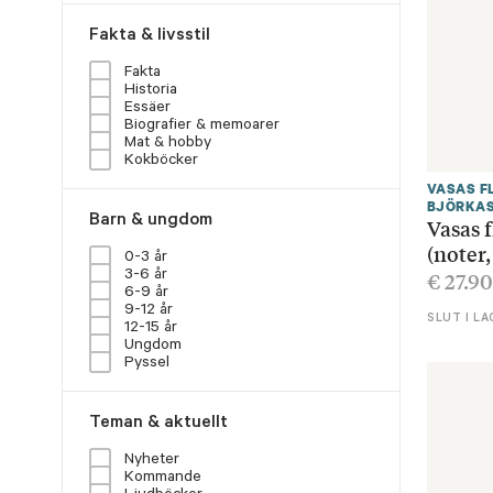
Fakta & livsstil
Fakta
Historia
Essäer
Biografier & memoarer
Mat & hobby
Kokböcker
VASAS F
BJÖRKA
Barn & ungdom
Vasas 
(noter,
0-3 år
€
27.90
3-6 år
6-9 år
9-12 år
SLUT I LA
12-15 år
Ungdom
Pyssel
Teman & aktuellt
Nyheter
Kommande