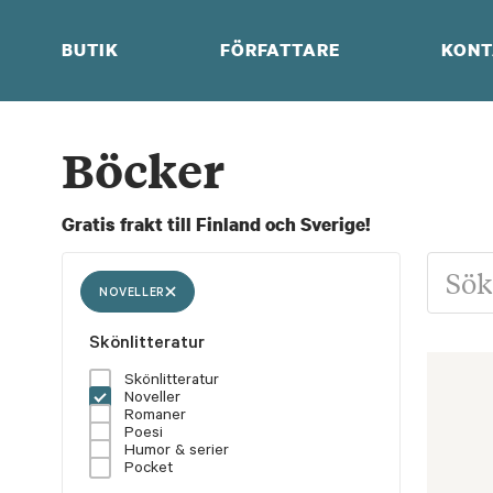
Skip
to
BUTIK
FÖRFATTARE
KONT
content
Böcker
Gratis frakt till Finland och Sverige!
NOVELLER
Skönlitteratur
Skönlitteratur
Noveller
Romaner
Poesi
Humor & serier
Pocket