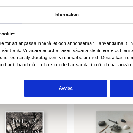
Information
cookies
e för att anpassa innehållet och annonserna till användarna, tillh
vår trafik. Vi vidarebefordrar även sådana identifierare och anna
NSSON
LITTERÄRT SKAPANDE
ansson – bokpaket med
Människohundarna – 12
nnons- och analysföretag som vi samarbetar med. Dessa kan i sin
nlitterära verk
€
25.90
har tillhandahållit eller som de har samlat in när du har använt 
00
(
€
259.00
)
FINNS SOM E-BOK
 VARUKORG
Avvisa