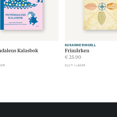
SUSANNE RINGELL
dalens Kalasbok
Frimärken
€
25.90
GER
SLUT I LAGER