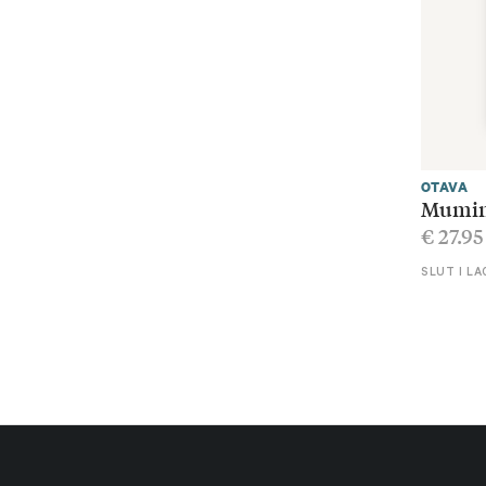
OTAVA
Mumin
€
27.95
SLUT I LA