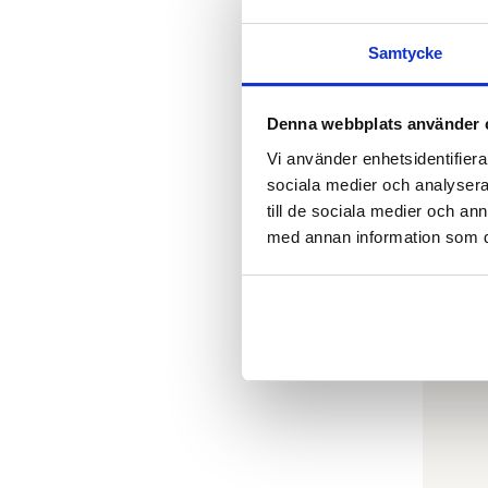
Samtycke
Denna webbplats använder 
Vi använder enhetsidentifierar
sociala medier och analysera 
TOVE JA
Tove J
till de sociala medier och a
tio skö
med annan information som du 
€
179.
LÄGG I