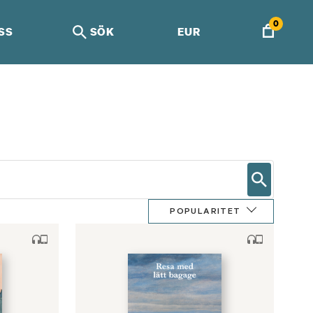
0
SS
SÖK
EUR
POPULARITET