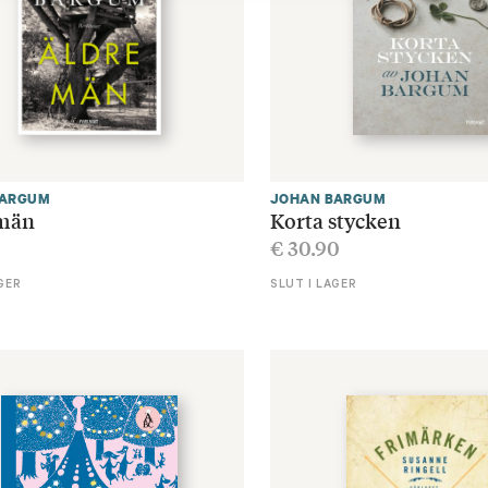
BARGUM
JOHAN BARGUM
 män
Korta stycken
0
€
30.90
GER
SLUT I LAGER