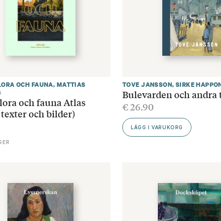
LORA OCH FAUNA
,
MATTIAS
TOVE JANSSON
,
SIRKE HAPPO
Bulevarden och andra 
S
flora och fauna Atlas
€
26.90
 texter och bilder)
LÄGG I VARUKORG
GER