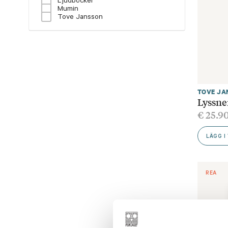
Ljudböcker
Mumin
Tove Jansson
TOVE JA
Lyssne
€
25.9
LÄGG I
REA