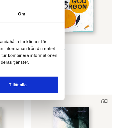
Om
andahålla funktioner för
n information från din enhet
SUSANNE RINGELL
 röster
God morgon
 tur kombinera informationen
€
24.90
deras tjänster.
FINNS SOM E-BOK
Tillåt alla