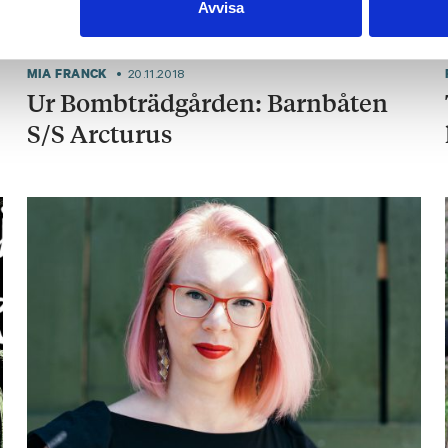
Avvisa
MIA FRANCK
20.11.2018
Ur Bombträdgården: Barnbåten
S/S Arcturus