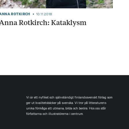
ANNA ROTKIRCH
10.11.2018
Anna Rotkirch: Kataklysm
Vi är ett nyfiket och självständigt finlandssvenskt förlag som
ger ut kvalitetsböcker på svenska. Vi tror på litteraturens
unika förmåga att utmana, bilda och beröra. Hos oss står
författarna och illustratörerna i centrum.