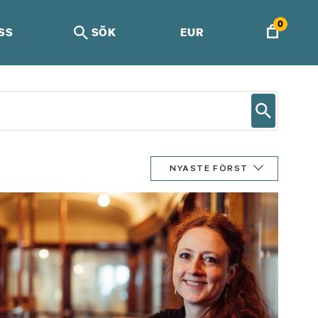
0
SS
SÖK
EUR
NYASTE FÖRST