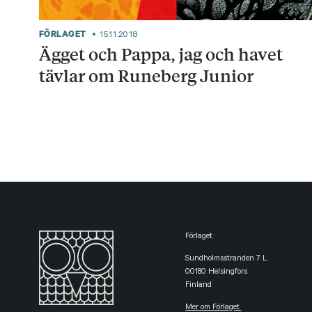
FÖRLAGET
15.11.2018
Ägget och Pappa, jag och havet
tävlar om Runeberg Junior
Förlaget
Sundholmsstranden 7 L
00180 Helsingfors
Finland
Mer om Förlaget.