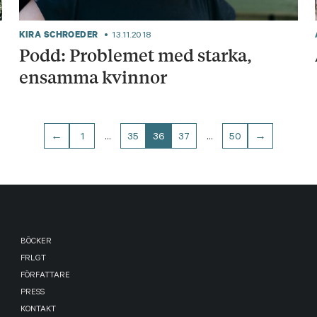
KIRA SCHROEDER
13.11.2018
Podd: Problemet med starka,
ensamma kvinnor
←
1
…
35
36
37
…
50
→
BÖCKER
FRLGT
FÖRFATTARE
PRESS
KONTAKT