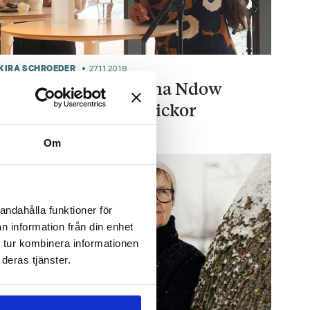
KIRA SCHROEDER
27.11.2018
Koko Hubara & Fanna Ndow
Norrby om Bruna Flickor
Om
andahålla funktioner för
n information från din enhet
 tur kombinera informationen
deras tjänster.