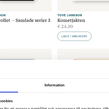
SON
TOVE JANSSON
llet – Samlade serier 3
Kometjakten
€
24.30
R
LÄGG I VARUKORG
Information
cookies
e för att anpassa innehållet och annonserna till användarna, tillh