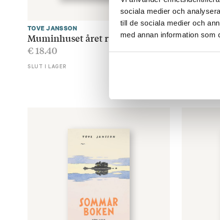
sociala medier och analysera 
till de sociala medier och a
TOVE JANSSON
TOVE JANS
med annan information som du 
Muminhuset året runt
Skurken
€
18.40
€
25.80
SLUT I LAGER
LÄGG I V