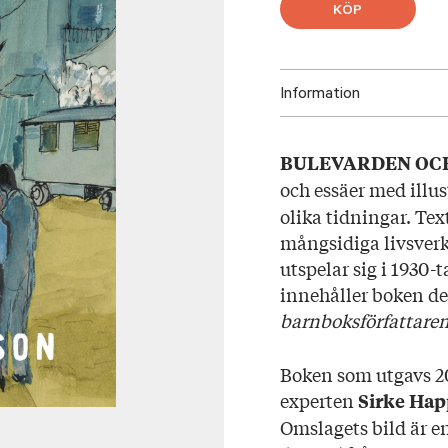
KÖP
Information
ISBN: 97895233359
BULEVARDEN OC
Utgivningsår: 2024
och essäer med illu
Titel: Bulevarden
olika tidningar. Tex
Språk: Svenska
mångsidiga livsver
Sidantal: 275
utspelar sig i 1930-t
Format: Pocket
innehåller boken de
barnboksförfattare
Boken som utgavs 20
experten
Sirke Ha
Omslagets bild är 