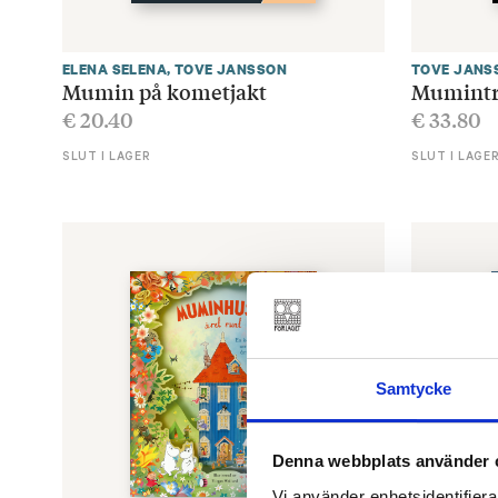
ELENA SELENA
,
TOVE JANSSON
TOVE JANS
Mumin på kometjakt
Mumintro
€
20.40
€
33.80
SLUT I LAGER
SLUT I LAGE
Samtycke
Denna webbplats använder 
Vi använder enhetsidentifierar