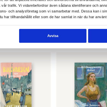
vår trafik. Vi vidarebefordrar även sådana identifierare och anna
nnons- och analysföretag som vi samarbetar med. Dessa kan i sin
SON
TOVE JANSSON
har tillhandahållit eller som de har samlat in när du har använt 
 i Muminhuset
Mumin och Lilla My upp
Lekar
€
9.80
ARUKORG
Avvisa
LÄGG I VARUKORG