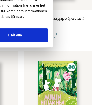
n information från din enhet
 tur kombinera informationen
TOVE JANSSON
deras tjänster.
täcker:
Resa med lätt bagage (pocket)
€
13.90
LÄGG I VARUKORG
Tillåt alla