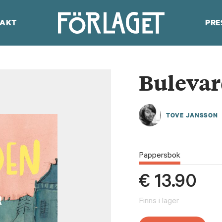
AKT
PRE
Bulevar
TOVE JANSSON
Pappersbok
€
13.90
Finns i lager