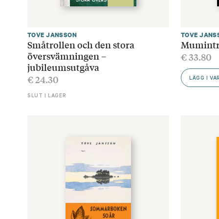
TOVE JANSSON
TOVE JANS
Småtrollen och den stora
Mumintro
översvämningen –
€
33.80
jubileumsutgåva
€
24.30
LÄGG I V
SLUT I LAGER