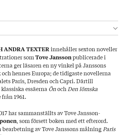
50
innehåller sexton noveller
H ANDRA TEXTER
strationer som
publicerade i
Tove Jansson
terna ger läsaren en ny vinkel på Janssons
k och hennes Europa; de tidigaste novellerna
alets Paris, Dresden och Capri. Därtill
 klassiska essäerna
Ön
och
Den lömska
n
från 1961.
17 har sammanställts av Tove Jansson-
, som försett boken med ett efterord.
pponen
en bearbetning av Tove Janssons målning
Paris