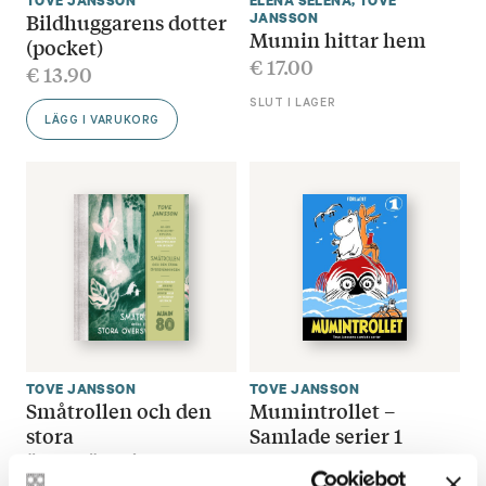
TOVE JANSSON
ELENA SELENA
,
TOVE
Bildhuggarens dotter
JANSSON
Mumin hittar hem
(pocket)
€
17.00
€
13.90
SLUT I LAGER
LÄGG I VARUKORG
TOVE JANSSON
TOVE JANSSON
Småtrollen och den
Mumintrollet –
stora
Samlade serier 1
översvämningen –
€
33.80
jubileumsutgåva