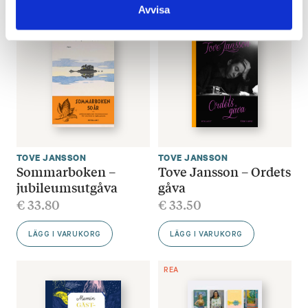
Avvisa
TOVE JANSSON
TOVE JANSSON
Sommarboken –
Tove Jansson – Ordets
jubileumsutgåva
gåva
€
33.80
€
33.50
LÄGG I VARUKORG
LÄGG I VARUKORG
REA