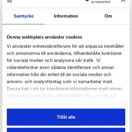
€
24.30
LÄGG I VARUKORG
Samtycke
Information
Om
SLUT I LAGER
Denna webbplats använder cookies
Vi använder enhetsidentifierare för att anpassa innehållet
och annonserna till användarna, tillhandahålla funktioner
för sociala medier och analysera vår trafik. Vi
vidarebefordrar även sådana identifierare och annan
information från din enhet till de sociala medier och
annons- och analysföretag som vi samarbetar med.
TOVE JANSSON
TOVE JANSSON
Dessa kan i sin tur kombinera informationen med annan
Mumin och Lilla My
Mumin och Lilla My
information som du har tillhandahållit eller som de har
upptäcker: Familj och
upptäcker: Känslor
samlat in när du har använt deras tjänster.
vänner
€
9.80
€
9.80
Tillåt alla
LÄGG I VARUKORG
LÄGG I VARUKORG