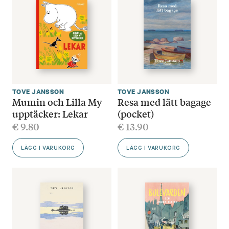
TOVE JANSSON
TOVE JANSSON
Mumin och Lilla My
Resa med lätt bagage
upptäcker: Lekar
(pocket)
€
9.80
€
13.90
LÄGG I VARUKORG
LÄGG I VARUKORG