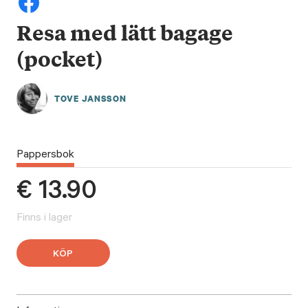
Resa med lätt bagage
(pocket)
TOVE JANSSON
Pappersbok
€
13.90
Finns i lager
KÖP