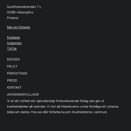
Sundholmsstranden 7 L
00180 Helsingfors
Finland
Mer om Förlaget.
Facebook
Instagram
TikTok
BÖCKER
FRLGT
FÖRFATTARE
PRESS
KONTAKT
ANVÄNDARVILLKOR
Vi är ett nyfiket och självständigt finlandssvenskt förlag som ger ut
kvalitetsböcker på svenska. Vi tror på litteraturens unika förmåga att utmana,
bilda och beröra. Hos oss står författarna och illustratörerna i centrum.