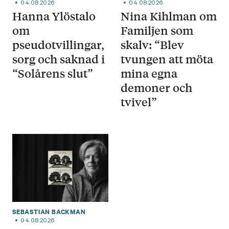
04.08.2026
04.08.2026
Hanna Ylöstalo
Nina Kihlman om
om
Familjen som
pseudotvillingar,
skalv: “Blev
sorg och saknad i
tvungen att möta
“Solårens slut”
mina egna
demoner och
tvivel”
SEBASTIAN BACKMAN
04.08.2026