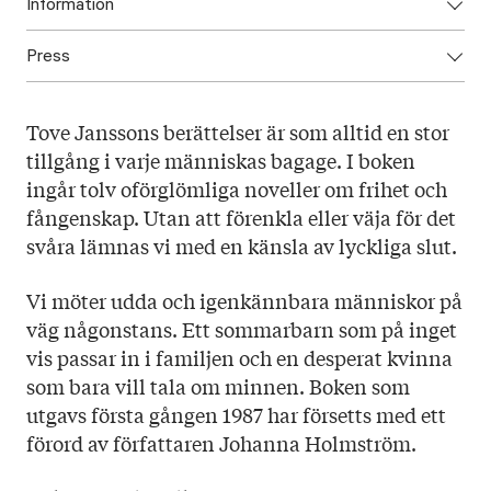
Information
Press
ISBN: 9789523336353
Utgivningsår: 2025
Ladda ner omslag här
Titel: Resa med lätt bagage
Tove Janssons berättelser är som alltid en stor
Språk: Svenska
tillgång i varje människas bagage. I boken
Sidantal: 175
ingår tolv oförglömliga noveller om frihet och
Format: Pocket
fångenskap. Utan att förenkla eller väja för det
Omslag: Kobra
svåra lämnas vi med en känsla av lyckliga slut.
Vi möter udda och igenkännbara människor på
väg någonstans. Ett sommarbarn som på inget
vis passar in i familjen och en desperat kvinna
som bara vill tala om minnen. Boken som
utgavs första gången 1987 har försetts med ett
förord av författaren Johanna Holmström.