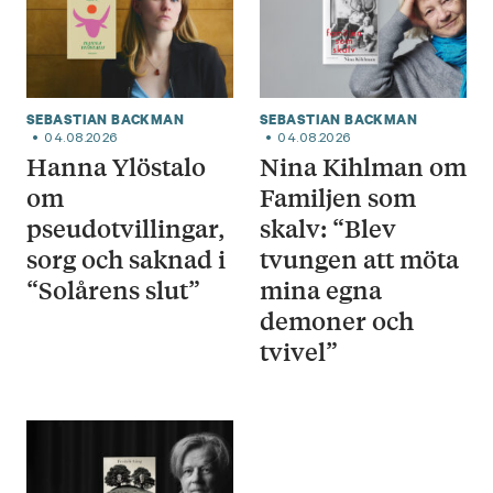
SEBASTIAN BACKMAN
SEBASTIAN BACKMAN
04.08.2026
04.08.2026
Hanna Ylöstalo
Nina Kihlman om
om
Familjen som
pseudotvillingar,
skalv: “Blev
sorg och saknad i
tvungen att möta
“Solårens slut”
mina egna
demoner och
tvivel”