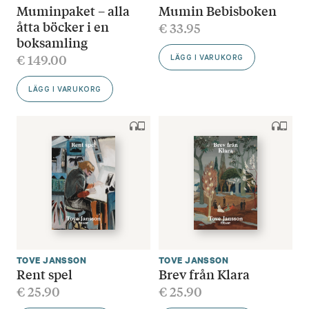
Muminpaket – alla
Mumin Bebisboken
åtta böcker i en
€
33.95
boksamling
€
149.00
LÄGG I VARUKORG
LÄGG I VARUKORG
TOVE JANSSON
TOVE JANSSON
Rent spel
Brev från Klara
€
25.90
€
25.90