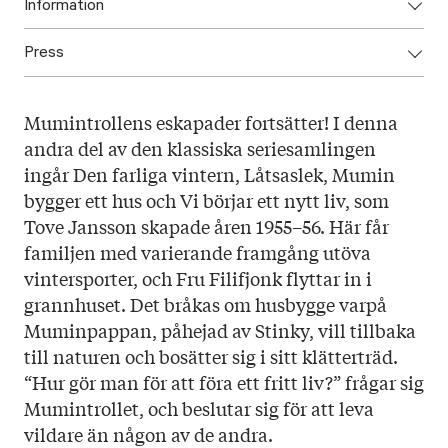
Information
Press
ISBN: 9789523336582
Utgivningsår: 2025
Ladda ner omslag här
Titel: Mumintrollet – samlade serier 2
Mumintrollens eskapader fortsätter! I denna
Språk: Svenska
andra del av den klassiska seriesamlingen
Sidantal: 88
ingår Den farliga vintern, Låtsaslek, Mumin
Format: Kartonnage
bygger ett hus och Vi börjar ett nytt liv, som
Omslag: Kobra
Tove Jansson skapade åren 1955–56. Här får
familjen med varierande framgång utöva
vintersporter, och Fru Filifjonk flyttar in i
grannhuset. Det bråkas om husbygge varpå
Muminpappan, påhejad av Stinky, vill tillbaka
till naturen och bosätter sig i sitt klätterträd.
“Hur gör man för att föra ett fritt liv?” frågar sig
Mumintrollet, och beslutar sig för att leva
vildare än någon av de andra.