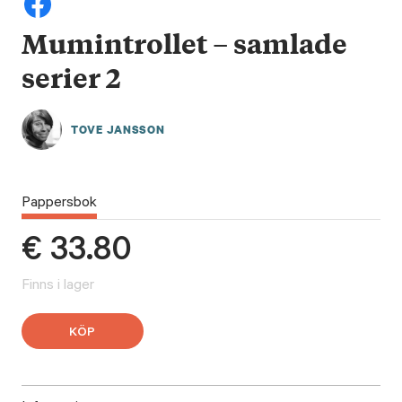
Mumintrollet – samlade
serier 2
TOVE JANSSON
Pappersbok
€
33.80
Finns i lager
KÖP