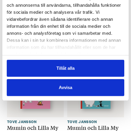
och annonserna till användarna, tillhandahålla funktioner
TOVE JANSSON
TOVE JANSSON
för sociala medier och analysera vår trafik. Vi
Småtrollen och den
Mumintrollet –
vidarebefordrar även sådana identifierare och annan
stora
Samlade serier 1
information från din enhet till de sociala medier och
översvämningen –
€
33.80
annons- och analysföretag som vi samarbetar med.
jubileumsutgåva
Dessa kan i sin tur kombinera informationen med annan
€
24.30
LÄGG I VARUKORG
information som du har tillhandahållit eller som de har
SLUT I LAGER
samlat in när du har använt deras tjänster.
Tillåt alla
Avvisa
TOVE JANSSON
TOVE JANSSON
Mumin och Lilla My
Mumin och Lilla My