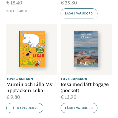
€
18.40
€
25.80
SLUT I LAGER
LÄGG I VARUKORG
TOVE JANSSON
TOVE JANSSON
Mumin och Lilla My
Resa med lätt bagage
upptäcker: Lekar
(pocket)
€
9.80
€
13.90
LÄGG I VARUKORG
LÄGG I VARUKORG