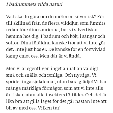
Illustratör: Linda Bondestam
I badrummets vilda natur!
Omslag: Linda Bondestam
Vad ska du göra om du möter en silverfisk? För
till skillnad från de flesta vilddjur, som funnits
redan före dinosaurierna, bor vi silverfiskar
hemma hos dig. I badrum och kök, i sängar och
soffor. Dina föräldrar kanske tror att vi inte gör
det. Inte just hos er. De kanske för en förtvivlad
kamp emot oss. Men där är vi ändå.
Men vi är egentligen inget annat än väldigt
små och snälla och renliga. Och nyttiga. Vi
sprider inga sjukdomar, utan bara glädje! Vi har
många märkliga förmågor, som att vi inte alls
är fiskar, utan alla insekters förfäder. Och det är
lika bra att gilla läget för det går nästan inte att
bli av med oss. Vilken tur!