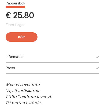
Pappersbok
€
25.80
Finns i lager
KÖP
Information
Press
ISBN: 9789523336919
Utgivningsår: 2026
Ladda ner pressbilder här.
Titel: Om du möter en silverfisk
Men vi sover inte.
Språk: Svenska
Vi, silverfiskarna.
Sidantal: 40
I “ditt” badrum lever vi.
Format: Kartonnage
På natten ostörda.