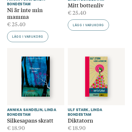
Mitt bottenliv
BONDESTAM
Ni är inte min
€
25.40
mamma
€
25.40
LÄGG I VARUKORG
LÄGG I VARUKORG
ANNIKA SANDELIN
,
LINDA
ULF STARK
,
LINDA
BONDESTAM
BONDESTAM
Silkesapans skratt
Diktatorn
€
18.90
€
18.90