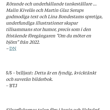
Rörande och underhållande tankeställare …
Malin Kiveläs och Martin Glaz Serups
godmodiga text och Lina Bondestams spretiga,
underfundiga illustrationer skapar
tillsammans stor humor, precis som i den
fristående föregångaren ”Om du möter en
björn” från 2022.
–
DN
5/5 – briljant:
Detta är en fyndig, kvicktänkt
och suverän bilderbok.
– BTJ
Silverfiskarnas talan förs i kaxig och älskvärd