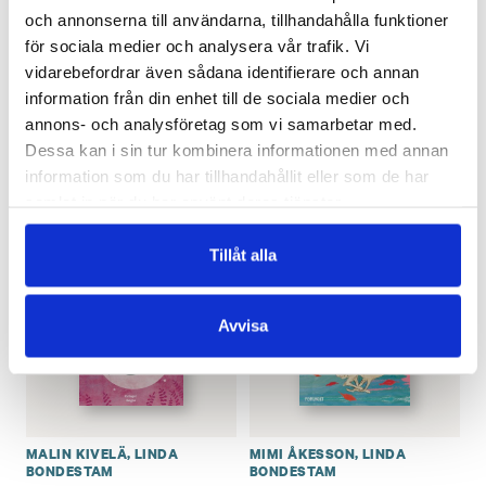
och annonserna till användarna, tillhandahålla funktioner
för sociala medier och analysera vår trafik. Vi
vidarebefordrar även sådana identifierare och annan
MALIN KIVELÄ
,
MARTIN GLAZ
MALIN KIVELÄ
Hjärtat
SERUP
,
LINDA BONDESTAM
information från din enhet till de sociala medier och
Om du möter en björn
€
25.90
annons- och analysföretag som vi samarbetar med.
€
25.40
Dessa kan i sin tur kombinera informationen med annan
FINNS SOM LJUD- OCH E-BOK
information som du har tillhandahållit eller som de har
LÄGG I VARUKORG
samlat in när du har använt deras tjänster.
Tillåt alla
Avvisa
MALIN KIVELÄ
,
LINDA
MIMI ÅKESSON
,
LINDA
BONDESTAM
BONDESTAM