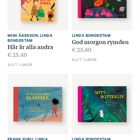
MIMI ÅKESSON
,
LINDA
LINDA BONDESTAM
God morgon rymden
BONDESTAM
Här är alla andra
€
23.80
€
25.40
SLUT I LAGER
SLUT I LAGER
FRANK FURU
,
LINDA
LINDA BONDESTAM