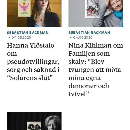
SEBASTIAN BACKMAN
SEBASTIAN BACKMAN
04.08.2026
04.08.2026
Hanna Ylöstalo
Nina Kihlman om
om
Familjen som
pseudotvillingar,
skalv: “Blev
sorg och saknad i
tvungen att möta
“Solårens slut”
mina egna
demoner och
tvivel”