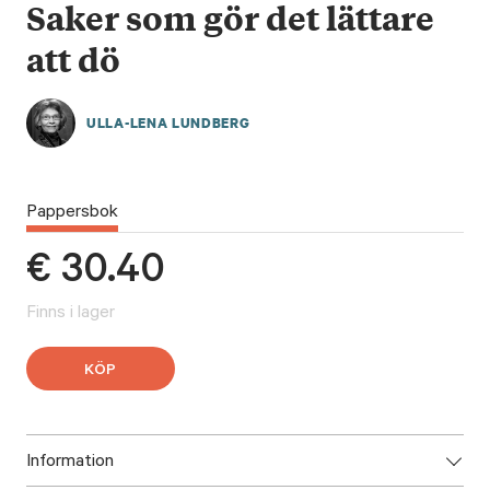
Saker som gör det lättare
att dö
ULLA-LENA LUNDBERG
Pappersbok
€
30.40
Finns i lager
KÖP
Information