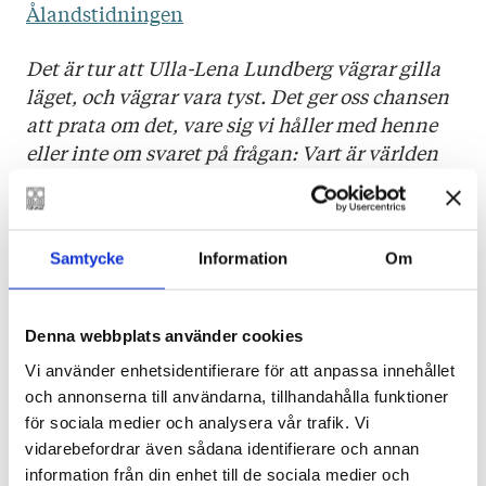
Ålandstidningen
Det är tur att Ulla-Lena Lundberg vägrar gilla
läget, och vägrar vara tyst. Det ger oss chansen
att prata om det, vare sig vi håller med henne
eller inte om svaret på frågan: Vart är världen
på väg?
Österbottens Tidning
Att läsa Ulla-Lena Lundbergs essäer är som att
Samtycke
Information
Om
besöka en bildad finlandssvensk farmor med
en bestämd, raljant och välartikulerad syn på
Denna webbplats använder cookies
sin samtid.
Vi använder enhetsidentifierare för att anpassa innehållet
HBL
och annonserna till användarna, tillhandahålla funktioner
för sociala medier och analysera vår trafik. Vi
Bra underlag för såväl animerade som
vidarebefordrar även sådana identifierare och annan
högröstade och spirituella konversationer vid
information från din enhet till de sociala medier och
middagsbordet.