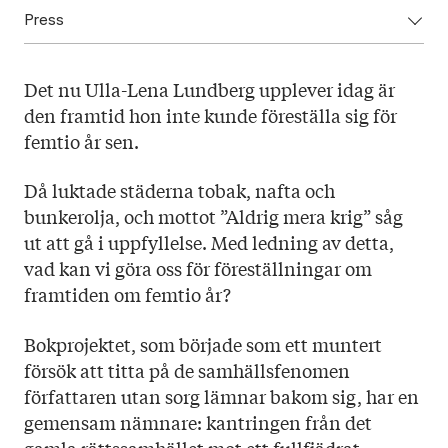
Press
ISBN: 9789523336605
Utgivningsår: 2025
Ladda ner omslag här
Titel: Saker som gör det lättare att dö
Det nu Ulla-Lena Lundberg upplever idag är
Språk: Svenska
den framtid hon inte kunde föreställa sig för
Sidantal: 120
femtio år sen.
Format: Danskt band
Då luktade städerna tobak, nafta och
Omslag: Mika Tuominen
bunkerolja, och mottot ”Aldrig mera krig” såg
ut att gå i uppfyllelse. Med ledning av detta,
vad kan vi göra oss för föreställningar om
framtiden om femtio år?
Bokprojektet, som började som ett muntert
försök att titta på de samhällsfenomen
författaren utan sorg lämnar bakom sig, har en
gemensam nämnare: kantringen från det
gamla rättssamhället mot ett fullfjädrat