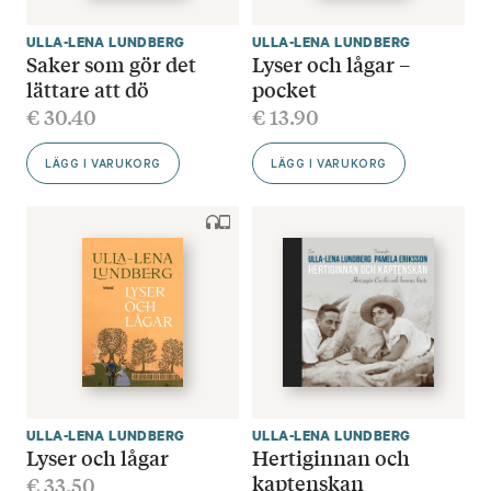
ULLA-LENA LUNDBERG
ULLA-LENA LUNDBERG
Saker som gör det
Lyser och lågar –
lättare att dö
pocket
€
30.40
€
13.90
LÄGG I VARUKORG
LÄGG I VARUKORG
ULLA-LENA LUNDBERG
ULLA-LENA LUNDBERG
Lyser och lågar
Hertiginnan och
kaptenskan
€
33.50