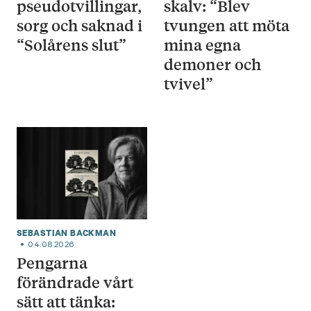
pseudotvillingar,
skalv: “Blev
sorg och saknad i
tvungen att möta
“Solårens slut”
mina egna
demoner och
tvivel”
SEBASTIAN BACKMAN
04.08.2026
Pengarna
förändrade vårt
sätt att tänka: