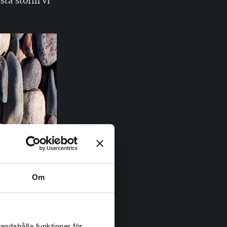
Om
andahålla funktioner för