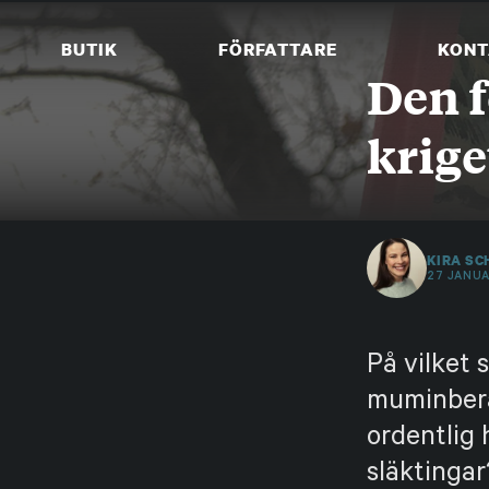
Skip
to
BUTIK
FÖRFATTARE
KONT
content
Den f
krige
KIRA SC
27 JANUA
På vilket 
muminberä
ordentlig 
släktingar