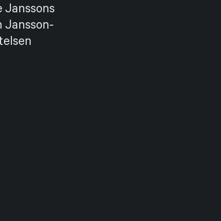
e Janssons
h Jansson-
telsen