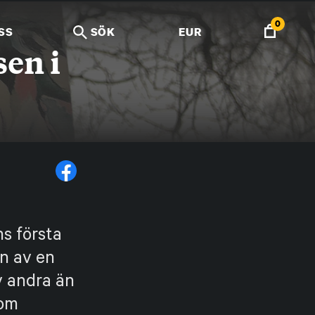
0
SS
SÖK
EUR
en i
ns första
n av en
v andra än
 om