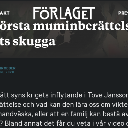
AKT
PRE
örsta muminberättels
ts skugga
HROEDER
RI, 2020
sätt syns krigets inflytande i Tove Jansso
ttelse och vad kan den lära oss om vikte
handväska, eller att en familj kan bestå a
? Bland annat det får du veta i vår video