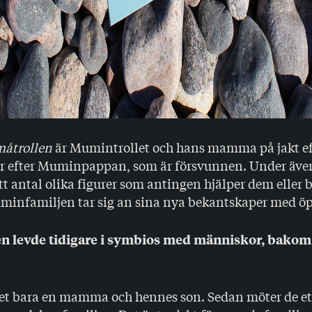
åtrollen
är Mumintrollet och hans mamma på jakt eft
ar efter Muminpappan, som är försvunnen. Under äve
ett antal olika figurer som antingen hjälper dem eller 
uminfamiljen tar sig an sina nya bekantskaper med ö
n levde tidigare i symbios med människor, bakom
det bara en mamma och hennes son. Sedan möter de ett 