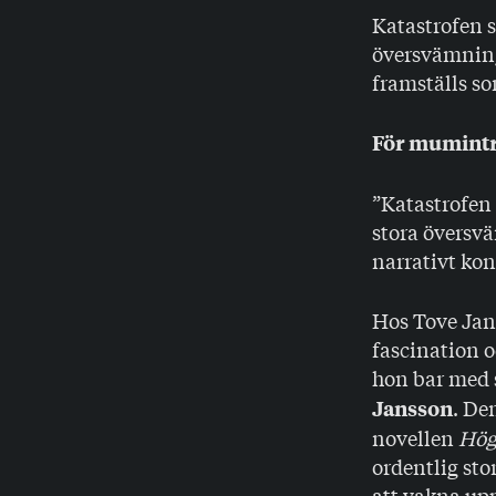
Katastrofen 
översvämning
framställs so
För mumintro
”Katastrofen 
stora översvä
narrativt kon
Hos Tove Jan
fascination o
hon bar med 
. De
Jansson
novellen
Hög
ordentlig sto
att vakna upp