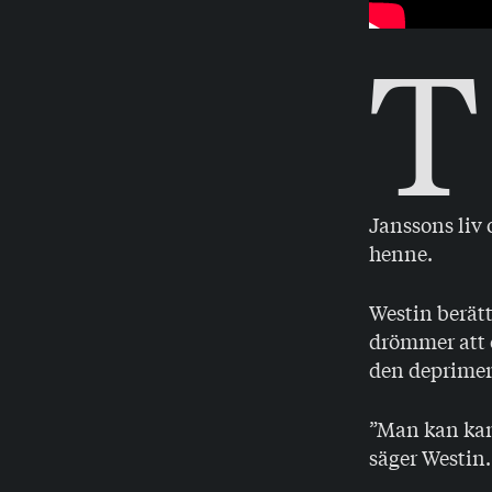
T
Janssons liv 
henne.
Westin berät
drömmer att
den deprimer
”Man kan kan
säger Westin