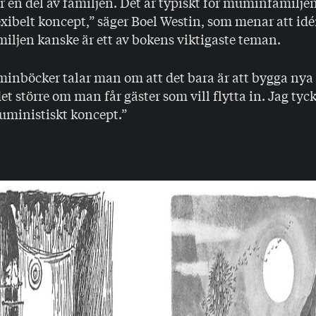
ir en del av familjen. Det är typiskt för muminfamiljen
lexibelt koncept,” säger Boel Westin, som menar att i
iljen kanske är ett av bokens viktigaste teman.
minböcker talar man om att det bara är att bygga nya
t större om man får gäster som vill flytta in. Jag tycke
uministiskt koncept.”