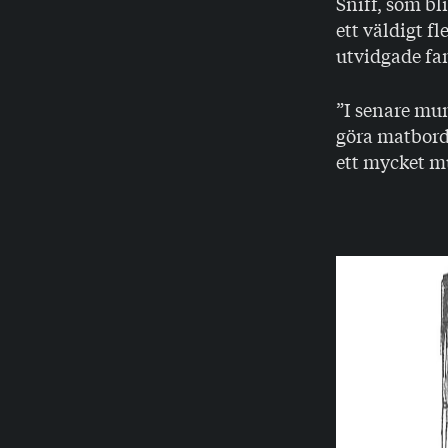
Sniff, som bl
ett väldigt f
utvidgade fam
”I senare mu
göra matborde
ett mycket m