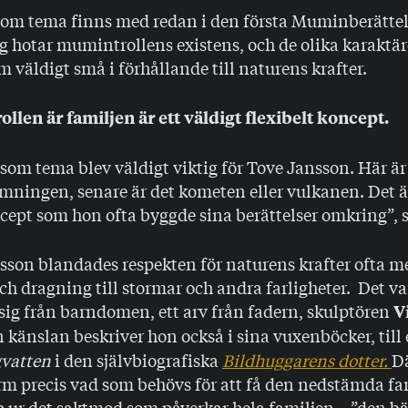
som tema finns med redan i den första Muminberättels
 hotar mumintrollens existens, och de olika karaktä
m väldigt små i förhållande till naturens krafter.
llen är familjen är ett väldigt flexibelt koncept.
som tema blev väldigt viktig för Tove Jansson. Här är
mningen, senare är det kometen eller vulkanen. Det ä
cept som hon ofta byggde sina berättelser omkring”, 
sson blandades respekten för naturens krafter ofta m
ch dragning till stormar och andra farligheter. Det v
sig från barndomen, ett arv från fadern, skulptören
V
n känslan beskriver hon också i sina vuxenböcker, till
vatten
i den självbiografiska
Bildhuggarens dotter.
Dä
rm precis vad som behövs för att få den nedstämda fa
 ur det saktmod som påverkar hela familjen – ”den bä