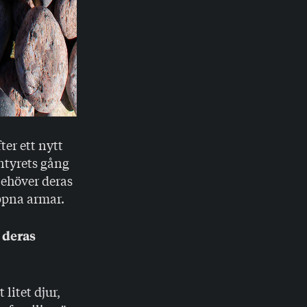
er ett nytt
ntyrets gång
behöver deras
ppna armar.
 deras
litet djur,