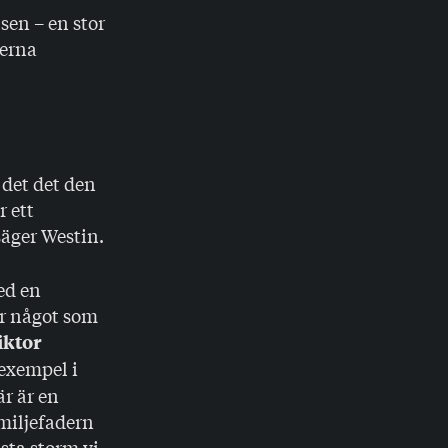
en – en stor
rerna
 det det den
r ett
säger Westin.
ed en
ar något som
iktor
 exempel i
r är en
miljefadern
sta storm vi