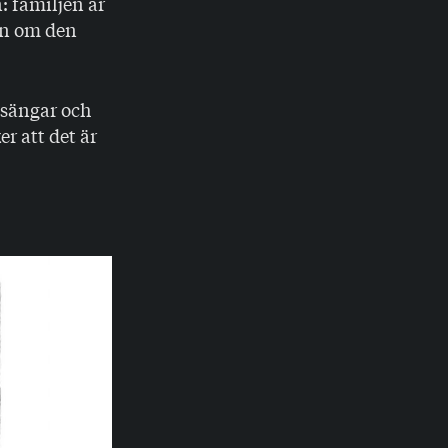
: familjen är
dén om den
 sängar och
r att det är