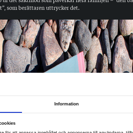
”, som berättaren uttrycker det.
Information
cookies
e för att anpassa innehållet och annonserna till användarna, tillh