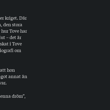
er kriget.
Där
, den stora
 hur Tove har
ut – det är
rskat i Tove
biografi om
att hon
ågot annat än
var.
denna dröm”,