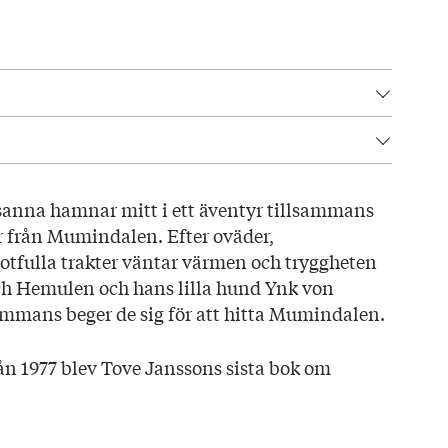
5
ag här!
an
usanna hamnar mitt i ett äventyr tillsammans
 från Mumindalen. Efter oväder,
otfulla trakter väntar värmen och tryggheten
och Hemulen och hans lilla hund Ynk von
mmans beger de sig för att hitta Mumindalen.
rån 1977 blev Tove Janssons sista bok om