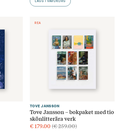
LÄGG I VARUKORG
REA
TOVE JANSSON
Tove Jansson – bokpaket med tio
skönlitterära verk
€
179.00
(
€
259.00
)