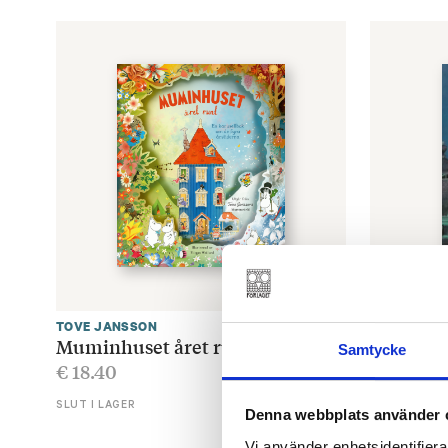
TOVE JANSSON
TOVE JANS
Muminhuset året runt
Skurken
Samtycke
€
18.40
€
25.80
SLUT I LAGER
Denna webbplats använder 
LÄGG I V
Vi använder enhetsidentifierar