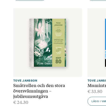
TOVE JANSSON
TOVE JANS
Småtrollen och den stora
Mumintro
översvämningen –
€
33.80
jubileumsutgåva
€
24.30
LÄGG I V