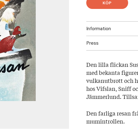
KÖP
Information
Press
ISBN: 978952333110
Utgivningsår: 2018
Ladda ner högupplöst omsl
Titel: Den farliga res
Den lilla flickan S
Språk: Svenska
med bekanta figurer
Sidantal: 30
vulkanutbrott och h
Format: Kartonnage
hos Vifslan, Sniff 
Jämmerlund. Tillsa
Den farliga resan f
mumintrollen.