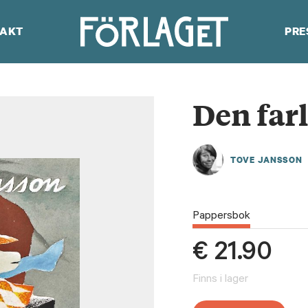
AKT
PRE
Den far
TOVE JANSSON
Pappersbok
€
21.90
Finns i lager