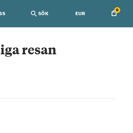
0
SS
SÖK
EUR
liga resan