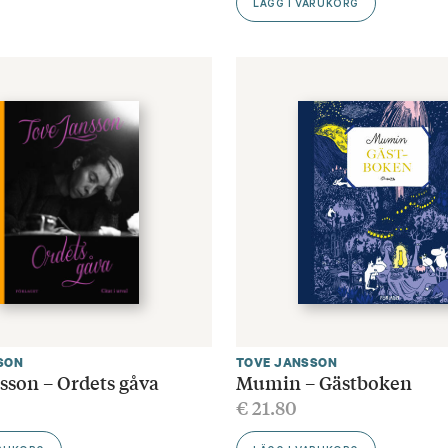
LÄGG I VARUKORG
SON
TOVE JANSSON
sson – Ordets gåva
Mumin – Gästboken
€
21.80