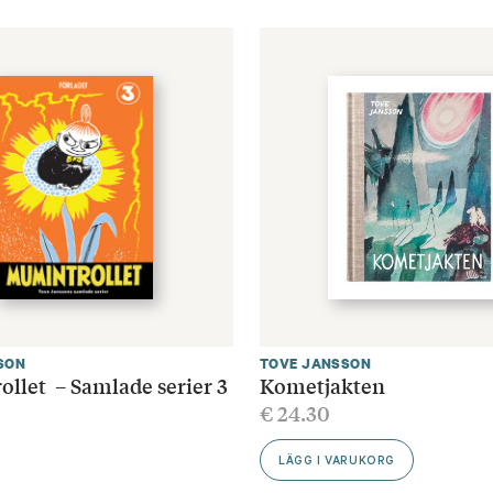
SON
TOVE JANSSON
llet – Samlade serier 3
Kometjakten
€
24.30
R
LÄGG I VARUKORG