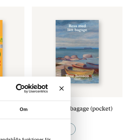
TOVE JANSSON
täcker:
Resa med lätt bagage (pocket)
Om
€
13.90
LÄGG I VARUKORG
andahålla funktioner för