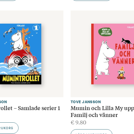
SON
TOVE JANSSON
llet – Samlade serier 1
Mumin och Lilla My upp
Familj och vänner
€
9.80
ARUKORG