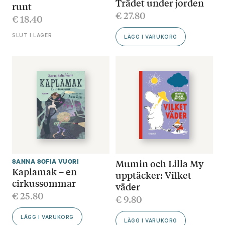
Trädet under jorden
runt
€
27.80
€
18.40
SLUT I LAGER
LÄGG I VARUKORG
Mumin och Lilla My
SANNA SOFIA VUORI
Kaplamak – en
upptäcker: Vilket
cirkussommar
väder
€
25.80
€
9.80
LÄGG I VARUKORG
LÄGG I VARUKORG