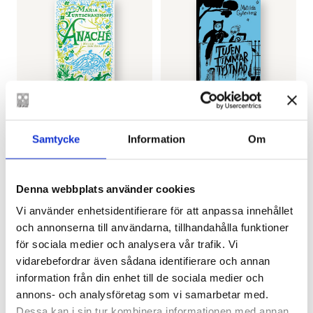
MARIA TURTSCHANINOFF
MATILDA GYLLENBERG
Anaché
Tusen timmar tystnad
Samtycke
Information
Om
€
25.80
€
27.80
Denna webbplats använder cookies
LÄGG I VARUKORG
LÄGG I VARUKORG
Vi använder enhetsidentifierare för att anpassa innehållet
och annonserna till användarna, tillhandahålla funktioner
för sociala medier och analysera vår trafik. Vi
vidarebefordrar även sådana identifierare och annan
information från din enhet till de sociala medier och
annons- och analysföretag som vi samarbetar med.
Dessa kan i sin tur kombinera informationen med annan