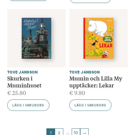
TOVE JANSSON
TOVE JANSSON
Skurken i
Mumin och Lilla My
Muminhuset
upptäcker: Lekar
€
25.80
€
9.80
LÄGG I VARUKORG
LÄGG I VARUKORG
1
2
…
10
→