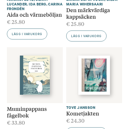
LUCANDER
,
IDA BERG
,
CARINA
MARIA WIHERSAARI
Den märkvärdiga
FRONDÉN
Aida och värmeböljan
kappsäcken
€
25.80
€
25.80
LÄGG I VARUKORG
LÄGG I VARUKORG
Muminpappans
TOVE JANSSON
Kometjakten
fågelbok
€
24.30
€
33.80