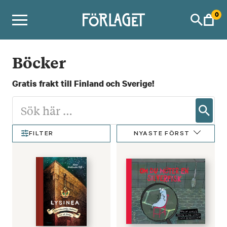
Skip
0
to
content
Böcker
Gratis frakt till Finland och Sverige!
NYASTE FÖRST
FILTER