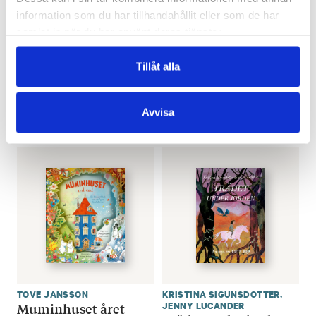
information som du har tillhandahållit eller som de har
samlat in när du har använt deras tjänster.
LINN HENRICHSON
MIMI ÅKESSON
,
LINDA
Fuskmåsen Fy
BONDESTAM
Tillåt alla
Kom vinden!
€
25.80
€
25.80
LÄGG I VARUKORG
Avvisa
LÄGG I VARUKORG
TOVE JANSSON
KRISTINA SIGUNSDOTTER
,
Muminhuset året
JENNY LUCANDER