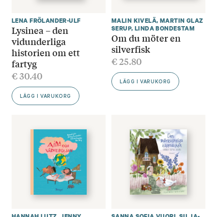
LENA FRÖLANDER-ULF
MALIN KIVELÄ
,
MARTIN GLAZ
Lysinea – den
SERUP
,
LINDA BONDESTAM
Om du möter en
vidunderliga
silverfisk
historien om ett
€
25.80
fartyg
€
30.40
LÄGG I VARUKORG
LÄGG I VARUKORG
HANNAH LUTZ
,
JENNY
SANNA SOFIA VUORI
,
SILJA-