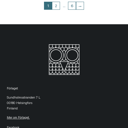
1
2
…
6
→
Förlaget
Sundholmsstranden 7 L
00180 Helsingfors
Finland
Mer om Förlaget.