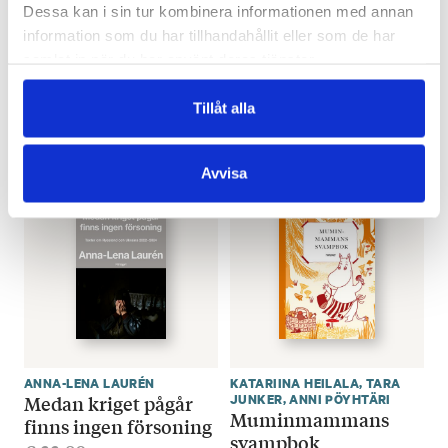
Dessa kan i sin tur kombinera informationen med annan
SOPHIA JANSSON
EMMA KLINGENBERG
information som du har tillhandahållit eller som de har
Tre öar – mamma,
Detta är min
samlat in när du har använt deras tjänster.
pappa och jag
målarsång
€
33.80
€
33.80
Tillåt alla
LÄGG I VARUKORG
LÄGG I VARUKORG
Avvisa
ANNA-LENA LAURÉN
KATARIINA HEILALA
,
TARA
Medan kriget pågår
JUNKER
,
ANNI PÖYHTÄRI
Muminmammans
finns ingen försoning
svampbok