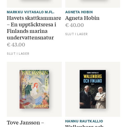
MARKKU VIITASALO M.FL.
AGNETA HOBIN
Havets skattkammare
Agneta Hobin
– En upptäcktsresa i
€
40.00
Finlands marina
SLUT I LAGER
undervattensnatur
€
43.00
SLUT I LAGER
Tove Jansson –
HANNU RAUTKALLIO
Wallenberg och