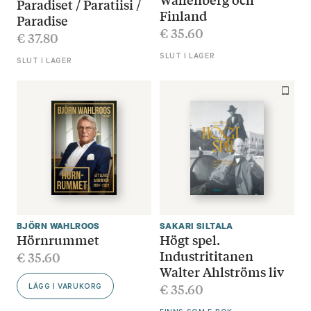
Paradiset / Paratiisi /
Finland
Paradise
€
35.60
€
37.80
SLUT I LAGER
SLUT I LAGER
BJÖRN WAHLROOS
SAKARI SILTALA
Hörnrummet
Högt spel.
Industrititanen
€
35.60
Walter Ahlströms liv
€
35.60
LÄGG I VARUKORG