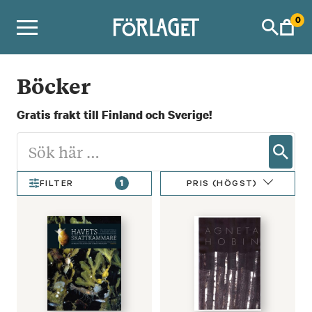
Skip
0
to
content
Böcker
Gratis frakt till Finland och Sverige!
1
PRIS (HÖGST)
FILTER