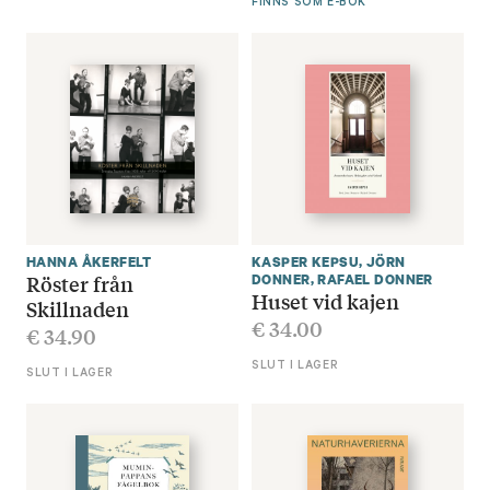
FINNS SOM E-BOK
HANNA ÅKERFELT
KASPER KEPSU
,
JÖRN
Röster från
DONNER
,
RAFAEL DONNER
Huset vid kajen
Skillnaden
€
34.00
€
34.90
SLUT I LAGER
SLUT I LAGER