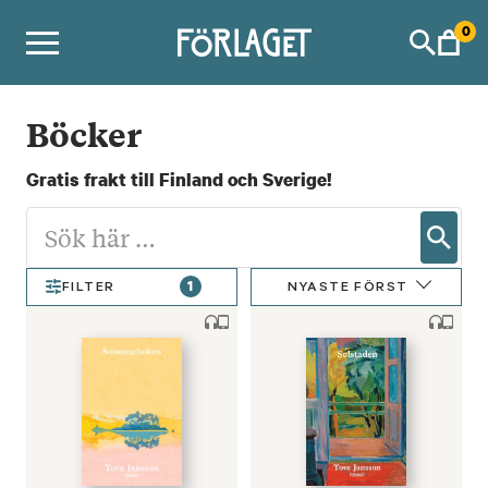
Skip
0
to
content
Böcker
Gratis frakt till Finland och Sverige!
1
NYASTE FÖRST
FILTER