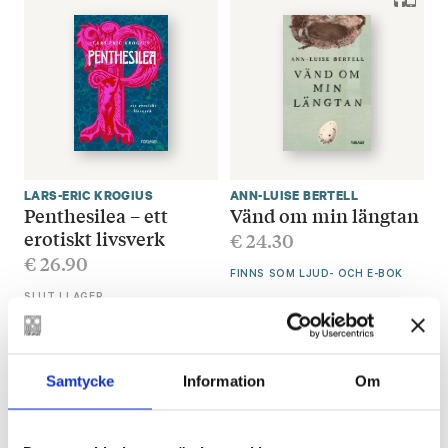
LARS-ERIC KROGIUS
ANN-LUISE BERTELL
Penthesilea – ett
Vänd om min längtan
erotiskt livsverk
€
24.30
€
26.90
FINNS SOM LJUD- OCH E-BOK
SLUT I LAGER
Samtycke
Information
Om