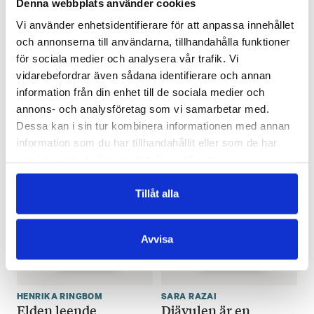
Denna webbplats använder cookies
Vi använder enhetsidentifierare för att anpassa innehållet
och annonserna till användarna, tillhandahålla funktioner
för sociala medier och analysera vår trafik. Vi
JÖRN DONNER
MARIA TURTSCHANINOFF
SuomiFinland
Naondel
vidarebefordrar även sådana identifierare och annan
€
25.90
€
22.90
information från din enhet till de sociala medier och
annons- och analysföretag som vi samarbetar med.
FINNS SOM LJUD- OCH E-BOK
LÄGG I VARUKORG
Dessa kan i sin tur kombinera informationen med annan
information som du har tillhandahållit eller som de har
samlat in när du har använt deras tjänster.
Tillåt alla
Avvisa
HENRIKA RINGBOM
SARA RAZAI
Elden leende
Djävulen är en