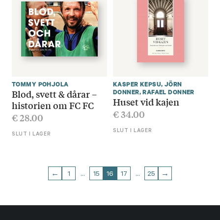
TOMMY POHJOLA
KASPER KEPSU
,
JÖRN
Blod, svett & dårar –
DONNER
,
RAFAEL DONNER
Huset vid kajen
historien om FC FC
€
34.00
€
28.00
SLUT I LAGER
SLUT I LAGER
←
1
…
15
16
17
…
25
→