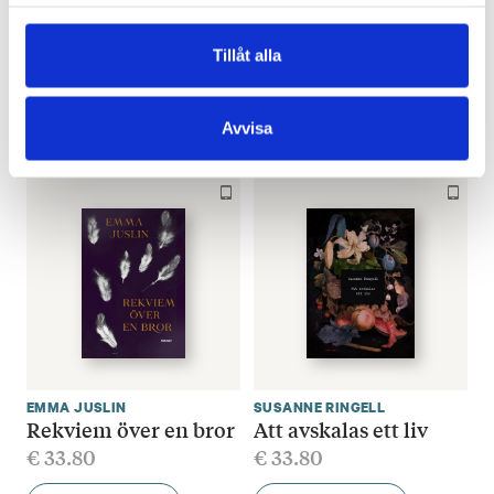
samlat in när du har använt deras tjänster.
NILS ERIK FORSGÅRD
,
PIRKKO SAISIO
Det minsta
TANKESMEDJAN MAGMA
Demokratins öde
gemensamma
Tillåt alla
€
23.90
€
30.40
SLUT I LAGER
Avvisa
LÄGG I VARUKORG
EMMA JUSLIN
SUSANNE RINGELL
Rekviem över en bror
Att avskalas ett liv
€
33.80
€
33.80