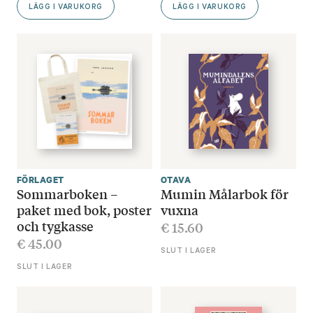
LÄGG I VARUKORG
LÄGG I VARUKORG
FÖRLAGET
OTAVA
Sommarboken –
Mumin Målarbok för
paket med bok, poster
vuxna
och tygkasse
€
15.60
€
45.00
SLUT I LAGER
SLUT I LAGER