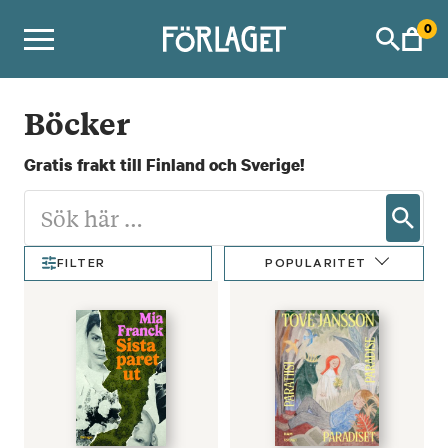
Skip
0
to
content
Böcker
Gratis frakt till Finland och Sverige!
POPULARITET
FILTER