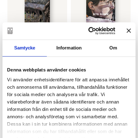
MARIA TURTSCHANINOFF
ELIN WILLOWS
Underfors
Nya namn
Samtycke
Information
Om
€
25.40
€
31.80
FINNS SOM LJUD- OCH E-BOK
LÄGG I VARUKORG
Denna webbplats använder cookies
Vi använder enhetsidentifierare för att anpassa innehållet
och annonserna till användarna, tillhandahålla funktioner
för sociala medier och analysera vår trafik. Vi
vidarebefordrar även sådana identifierare och annan
information från din enhet till de sociala medier och
annons- och analysföretag som vi samarbetar med.
Dessa kan i sin tur kombinera informationen med annan
information som du har tillhandahållit eller som de har