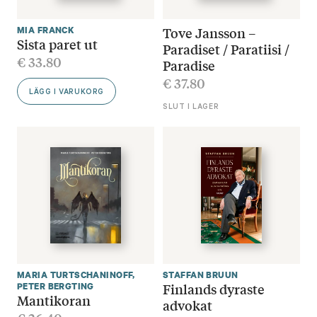
Tove Jansson –
MIA FRANCK
Sista paret ut
Paradiset / Paratiisi /
€
33.80
Paradise
€
37.80
LÄGG I VARUKORG
SLUT I LAGER
MARIA TURTSCHANINOFF
,
STAFFAN BRUUN
Finlands dyraste
PETER BERGTING
Mantikoran
advokat