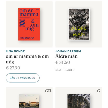
LINA BONDE
JOHAN BARGUM
om er mamma & om
Äldre män
mig
€
31.50
€
27.90
SLUT I LAGER
LÄGG I VARUKORG