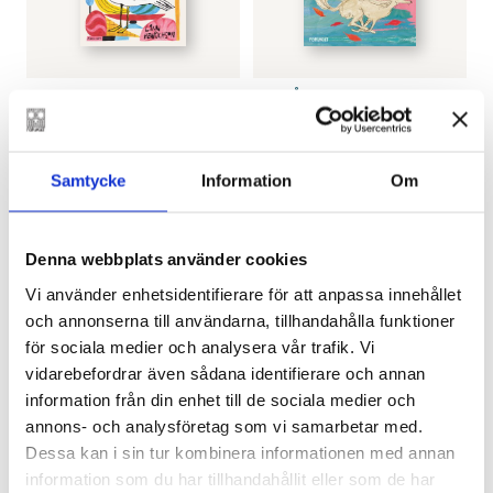
LINN HENRICHSON
MIMI ÅKESSON
,
LINDA
Fuskmåsen Fy
BONDESTAM
Kom vinden!
€
25.80
€
25.80
Samtycke
Information
Om
LÄGG I VARUKORG
LÄGG I VARUKORG
Denna webbplats använder cookies
Vi använder enhetsidentifierare för att anpassa innehållet
och annonserna till användarna, tillhandahålla funktioner
för sociala medier och analysera vår trafik. Vi
vidarebefordrar även sådana identifierare och annan
information från din enhet till de sociala medier och
annons- och analysföretag som vi samarbetar med.
Dessa kan i sin tur kombinera informationen med annan
information som du har tillhandahållit eller som de har
PETER MICKWITZ
LINA BONDE