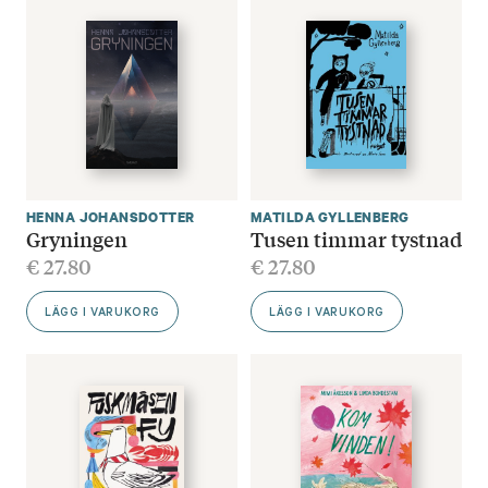
HENNA JOHANSDOTTER
MATILDA GYLLENBERG
Gryningen
Tusen timmar tystnad
€
27.80
€
27.80
LÄGG I VARUKORG
LÄGG I VARUKORG