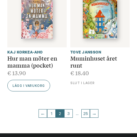
KAJ KORKEA-AHO
TOVE JANSSON
Hur man möter en
Muminhuset året
mamma (pocket)
runt
€
13.90
€
18.40
SLUT I LAGER
LÄGG I VARUKORG
←
1
2
3
…
25
→