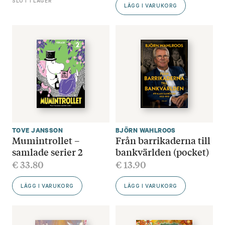
SLUT I LAGER
LÄGG I VARUKORG
TOVE JANSSON
BJÖRN WAHLROOS
Mumintrollet –
Från barrikaderna till
samlade serier 2
bankvärlden (pocket)
€
33.80
€
13.90
LÄGG I VARUKORG
LÄGG I VARUKORG