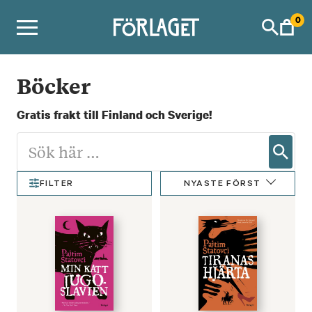
Skip
0
to
content
Böcker
Gratis frakt till Finland och Sverige!
NYASTE FÖRST
FILTER