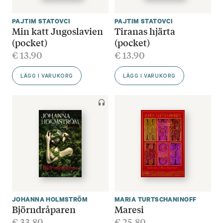
PAJTIM STATOVCI
PAJTIM STATOVCI
Min katt Jugoslavien
Tiranas hjärta
(pocket)
(pocket)
€
13.90
€
13.90
LÄGG I VARUKORG
LÄGG I VARUKORG
JOHANNA HOLMSTRÖM
MARIA TURTSCHANINOFF
Björndråparen
Maresi
€
33.80
€
25.80