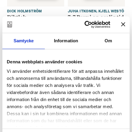
DICK HOLMSTRÖM
JUHA ITKONEN
,
KJELL WESTÖ
Diktlek
7+7 Brev i en orolig tid
€
20.00
€
28.90
SLUT I LAGER
FINNS SOM LJUD- OCH E-BOK
Samtycke
Information
Om
Denna webbplats använder cookies
Vi använder enhetsidentifierare för att anpassa innehållet
och annonserna till användarna, tillhandahålla funktioner
för sociala medier och analysera vår trafik. Vi
vidarebefordrar även sådana identifierare och annan
information från din enhet till de sociala medier och
Mumin och Lilla My
PATRIK BERGHÄLL
annons- och analysföretag som vi samarbetar med.
Vid dödens portar
upptäcker: Vilket
Dessa kan i sin tur kombinera informationen med annan
€
30.90
väder
information som du har tillhandahållit eller som de har
€
9.80
samlat in när du har använt deras tjänster.
FINNS SOM E-BOK