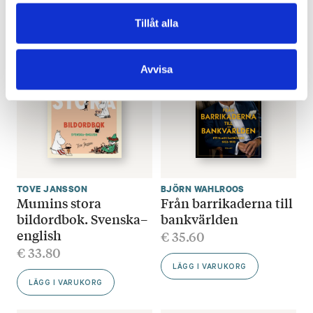
LÄGG I VARUKORG
Tillåt alla
Avvisa
TOVE JANSSON
BJÖRN WAHLROOS
Mumins stora
Från barrikaderna till
bildordbok. Svenska–
bankvärlden
english
€
35.60
€
33.80
LÄGG I VARUKORG
LÄGG I VARUKORG