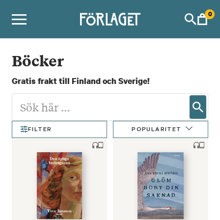
Skip
0
to
content
Böcker
Gratis frakt till Finland och Sverige!
POPULARITET
FILTER