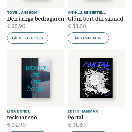
TOVE JANSSON
ANN-LUISE BERTELL
Den ärliga bedragaren
Glöm bort din saknad
€
25.90
€
33.50
LÄGG I VARUKORG
LÄGG I VARUKORG
LINA BONDE
EDITH HAMMAR
tecknar snö
Portal
€
24.90
€
31.80