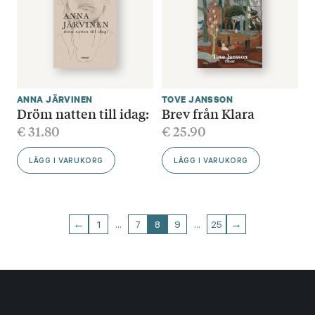
ANNA JÄRVINEN
TOVE JANSSON
Dröm natten till idag:
Brev från Klara
€
31.80
€
25.90
LÄGG I VARUKORG
LÄGG I VARUKORG
←
1
…
7
8
9
…
25
→